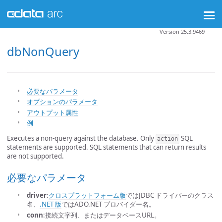
Version 25.3.9469
dbNonQuery
必要なパラメータ
オプションのパラメータ
アウトプット属性
例
Executes a non-query against the database. Only
SQL
action
statements are supported. SQL statements that can return results
are not supported.
必要なパラメータ
driver
:
クロスプラットフォーム版
ではJDBC ドライバーのクラス
名、
.NET 版
ではADO.NET プロバイダー名。
conn
:接続文字列、またはデータベースURL。