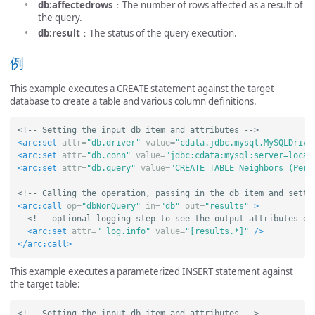
db:affectedrows
：The number of rows affected as a result of
the query.
db:result
：The status of the query execution.
例
This example executes a CREATE statement against the target
database to create a table and various column definitions.
<!-- Setting the input db item and attributes -->
<arc:set
attr=
"db.driver"
value=
"cdata.jdbc.mysql.MySQLDrive
<arc:set
attr=
"db.conn"
value=
"jdbc:cdata:mysql:server=local
<arc:set
attr=
"db.query"
value=
"CREATE TABLE Neighbors (Pers
<!-- Calling the operation, passing in the db item and setti
<arc:call
op=
"dbNonQuery"
in=
"db"
out=
"results"
>
<!-- optional logging step to see the output attributes of
<arc:set
attr=
"_log.info"
value=
"[results.*]"
/>
</arc:call>
This example executes a parameterized INSERT statement against
the target table:
<!-- Setting the input db item and attributes -->