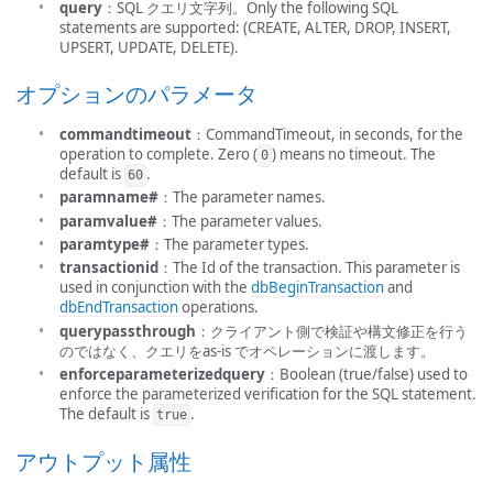
query
：SQL クエリ文字列。Only the following SQL
statements are supported: (CREATE, ALTER, DROP, INSERT,
UPSERT, UPDATE, DELETE).
オプションのパラメータ
commandtimeout
：CommandTimeout, in seconds, for the
operation to complete. Zero (
) means no timeout. The
0
default is
.
60
paramname#
：The parameter names.
paramvalue#
：The parameter values.
paramtype#
：The parameter types.
transactionid
：The Id of the transaction. This parameter is
used in conjunction with the
dbBeginTransaction
and
dbEndTransaction
operations.
querypassthrough
：クライアント側で検証や構文修正を行う
のではなく、クエリをas-is でオペレーションに渡します。
enforceparameterizedquery
：Boolean (true/false) used to
enforce the parameterized verification for the SQL statement.
The default is
.
true
アウトプット属性