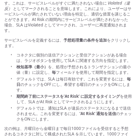
す。これは、サービスレベルがすぐに満たされない場合に
Violated（違
反）
としてマークされることを意味します。これにより、ユーザーはサ
ービスレベルが満たされていない理由を特定し、適切な措置を講じるこ
とができます。At Risk の期間内にサービスレベルが満たされなかった
場合、SLA はViolated としてマークされ、ユーザーに再度通知されま
す。
サービスレベルを定義するには、
予想処理量の条件を追加
をクリックし
ます。
コネクタに個別の送信アクションと受信アクションがある場合
は、ラジオボタンを使用してSLA に関連する方向を指定します。
検知基準（最小）
を、処理が予想されるトランザクションの最小
値（量）に設定し、
毎
フィールドを使用して期間を指定します。
デフォルトでは、SLA は毎日有効です。これを変更するには、
毎
日
のチェックをOFF にし、希望する曜日のチェックをON にしま
す。
期間終了前にステータスを’At Risk’ に設定するタイミング
を使用
して、SLA がAt Risk としてマークされるようにします。
デフォルトでは、通知はSLA が違反のステータスになるまで送信
されません。これを変更するには、
‘At Risk’ 通知を送信
のチェッ
クをON にします。
次の例は、月曜日から金曜日まで毎日1000ファイルを受信すると予想
されるコネクタに対して構成されたSLA を示しています。1000ファイ