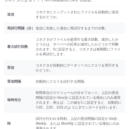
コネクタにインプットされたファイルを自動的に送信
送信
するかどうか。
再試行間隔（分）
送信に失敗した場合に再試行するまでの分数。
コネクタがファイルを処理する最大回数。成功したか
どうかは、サーバーの応答が成功したかどうかで判断
最大試行回数
されます。0に設定すると、コネクタは無期限にファイ
ルを再試行します。
コネクタが自動的にデータソースにクエリを実行する
受信
かどうか。
受信間隔
自動的にクエリを試行する間隔。
時間単位のスケジュールの分オフセット。上記の受信
間隔の設定が
Hourly
に設定されている場合にのみ適用
毎時何分
されます。例えば、この値を5 に設定すると、自動的に
1:05、2:05、3:05 のようにダウンロードを行います。
試行が行われる時刻。上記の受信間隔の設定が
Daily
、
時
Weekly
、または
Monthly
に設定されている場合にのみ
適用されます。