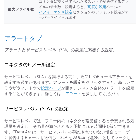
コネクタに割り当てられた各スレッドが送信するファ
イルの最大数。設定すると、
高度な設定
ページの
最大ファイル数
パフォーマンス設定
セクションのデフォルト設定がオ
ーバーライドされます。
アラートタブ
アラートとサービスレベル（SLA）の設定に関連する設定。
コネクタのE メール設定
サービスレベル（SLA）を実行する前に、通知用のE メールアラートを
設定する必要があります。
アラートを設定
をクリックすると、新しいブ
ラウザウィンドウで
設定ページ
が開き、システム全体のアラートを設定
することができます。詳しくは、
アラート
を参照してください。
サービスレベル（SLA）の設定
サービスレベルでは、フロー内のコネクタが送受信すると予想される処
理量を設定し、その量が満たされると予想される時間枠を設定できま
す。CData Arc は、サービスレベルが満たされていない場合にユーザー
に警告するE メールを送信し、SLA を
At Risk（危険）
としてマークしま