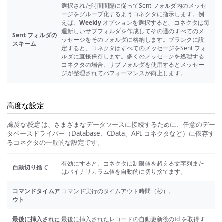
選択された時間間隔に従ってSent フォルダ内のメッセ
ージをグループ化するようコネクタに指示します。例
えば、
Weekly
オプションを選択すると、コネクタは毎
週新しいサブフォルダを作成してその週のすべてのメ
Sent フォルダの
ッセージをそのフォルダに格納します。ブランクに設
スキーム
定すると、コネクタはすべてのメッセージをSent フォ
ルダに直接保存します。多くのメッセージを処理する
コネクタの場合、サブフォルダを使用するとメッセー
ジが整理されてパフォーマンスが向上します。
高度な設定
高度な設定
は、さまざまなデータソースに接続するために、任意のデー
タベースドライバー（Database、CData、API コネクタなど）に依存す
るコネクタの一般的な設定です。
有効にすると、コネクタは制限値を超える文字列また
自動切り捨て
はバイナリカラム値を自動的に切り捨てます。
コマンドタイムア
コマンド実行のタイムアウト時間（秒）。
ウト
最後に挿入された
最後に挿入されたレコードの自動更新後のId を取得す