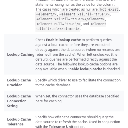
statements, using null as the value for the column.
The cases which are treated as null are:
,
Not exist
,
,
<element/>
<element xsi:nil="true"/>
,
<element xsi:nil="true"></element>
, and
<element null="true"/>
<element
.
null="true"></element>
Check
Enable lookup cache
to perform queries
against a local cache before they are executed
directly against the data source (when no records are
Lookup Caching
returned from the cache). When left unchecked (the
default), queries are performed directly against the
data source. The following lookup cache options are
only available when
Enable lookup cache
is checked.
Lookup Cache
Specify which driver to use to facilitate the connection
Provider
to the cache database.
Lookup Cache
When set, the connector uses the database specified
Connection
here for caching.
String
Specify how often the connector should query the
Lookup Cache
data source to refresh the cache. Used in conjunction
Tolerance
with the
Tolerance Unit
option.