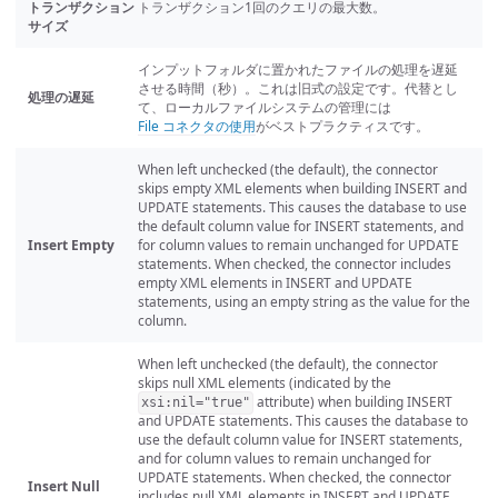
トランザクション
トランザクション1回のクエリの最大数。
サイズ
インプットフォルダに置かれたファイルの処理を遅延
させる時間（秒）。これは旧式の設定です。代替とし
処理の遅延
て、ローカルファイルシステムの管理には
File コネクタの使用
がベストプラクティスです。
When left unchecked (the default), the connector
skips empty XML elements when building INSERT and
UPDATE statements. This causes the database to use
the default column value for INSERT statements, and
Insert Empty
for column values to remain unchanged for UPDATE
statements. When checked, the connector includes
empty XML elements in INSERT and UPDATE
statements, using an empty string as the value for the
column.
When left unchecked (the default), the connector
skips null XML elements (indicated by the
attribute) when building INSERT
xsi:nil="true"
and UPDATE statements. This causes the database to
use the default column value for INSERT statements,
and for column values to remain unchanged for
UPDATE statements. When checked, the connector
Insert Null
includes null XML elements in INSERT and UPDATE