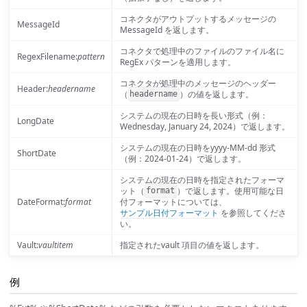
コネクタがアウトプットするメッセージの
MessageId
MessageId を返します。
コネクタで処理中のファイルのファイル名に
RegexFilename:
pattern
RegEx パターンを適用します。
コネクタが処理中のメッセージのヘッダー
Header:
headername
（
）の値を返します。
headername
システムの現在の日時を長い形式（例：
LongDate
Wednesday, January 24, 2024）で返します。
システムの現在の日時をyyyy-MM-dd 形式
ShortDate
（例：2024-01-24）で返します。
システムの現在の日時を指定されたフォーマ
ット（
）で返します。使用可能な日
format
DateFormat:
format
付フォーマットについては、
サンプル日付フォーマット
を参照してくださ
い。
Vault:
vaultitem
指定されたvault 項目の値を返します。
例