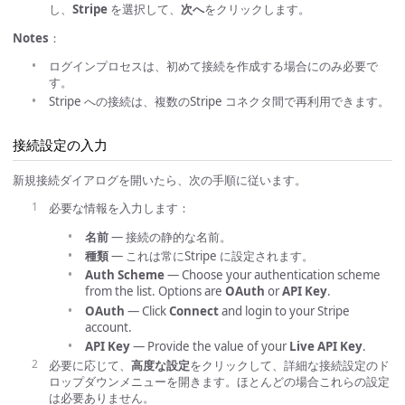
し、
Stripe
を選択して、
次へ
をクリックします。
Notes
：
ログインプロセスは、初めて接続を作成する場合にのみ必要で
す。
Stripe への接続は、複数のStripe コネクタ間で再利用できます。
接続設定の入力
新規接続ダイアログを開いたら、次の手順に従います。
必要な情報を入力します：
名前
— 接続の静的な名前。
種類
— これは常にStripe に設定されます。
Auth Scheme
— Choose your authentication scheme
from the list. Options are
OAuth
or
API Key
.
OAuth
— Click
Connect
and login to your Stripe
account.
API Key
— Provide the value of your
Live API Key
.
必要に応じて、
高度な設定
をクリックして、詳細な接続設定のド
ロップダウンメニューを開きます。ほとんどの場合これらの設定
は必要ありません。