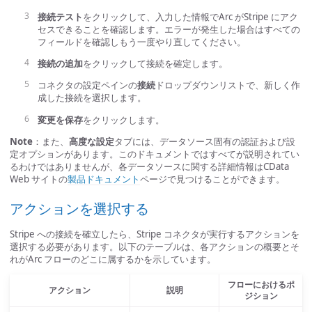
接続テスト
をクリックして、入力した情報でArc がStripe にアク
セスできることを確認します。エラーが発生した場合はすべての
フィールドを確認しもう一度やり直してください。
接続の追加
をクリックして接続を確定します。
コネクタの設定ペインの
接続
ドロップダウンリストで、新しく作
成した接続を選択します。
変更を保存
をクリックします。
Note
：また、
高度な設定
タブには、データソース固有の認証および設
定オプションがあります。このドキュメントではすべてが説明されてい
るわけではありませんが、各データソースに関する詳細情報はCData
Web サイトの
製品ドキュメント
ページで見つけることができます。
アクションを選択する
Stripe への接続を確立したら、Stripe コネクタが実行するアクションを
選択する必要があります。以下のテーブルは、各アクションの概要とそ
れがArc フローのどこに属するかを示しています。
フローにおけるポ
アクション
説明
ジション