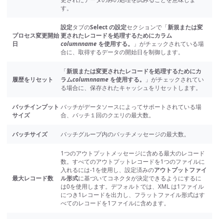
す。
設定
タブの
Select の設定
セクションで「
新規または変
プロセス変更開始
更されたレコードを処理するためにカラム
日
columnname
を使用する。
」がチェックされている場
合に、取得するデータの開始日を制御します。
「
新規または変更されたレコードを処理するためにカ
履歴をリセット
ラム
columnname
を使用する。
」がチェックされてい
る場合に、保存されたキャッシュをリセットします。
バッチインプット
バッチがデータソースによってサポートされている場
サイズ
合、バッチ１回のクエリの最大数。
バッチサイズ
バッチグループ内のバッチメッセージの最大数。
1つのアウトプットメッセージに含める最大のレコード
数。すべてのアウトプットレコードを1つのファイルに
入れるには-1を使用し、設定済みの
アウトプットファイ
最大レコード数
ル形式
に基づいてコネクタが決定できるようにするに
は0を使用します。デフォルトでは、XML は1ファイル
につき1レコードを出力し、フラットファイル形式はす
べてのレコードを1ファイルに含めます。