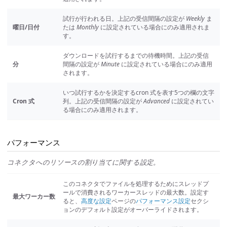
試行が行われる日。上記の受信間隔の設定が
Weekly
ま
曜日/日付
たは
Monthly
に設定されている場合にのみ適用されま
す。
ダウンロードを試行するまでの待機時間。上記の受信
分
間隔の設定が
Minute
に設定されている場合にのみ適用
されます。
いつ試行するかを決定するcron 式を表す5つの欄の文字
Cron 式
列。上記の受信間隔の設定が
Advanced
に設定されてい
る場合にのみ適用されます。
パフォーマンス
コネクタへのリソースの割り当てに関する設定。
このコネクタでファイルを処理するためにスレッドプ
ールで消費されるワーカースレッドの最大数。設定す
最大ワーカー数
ると、
高度な設定
ページの
パフォーマンス設定
セクシ
ョンのデフォルト設定がオーバーライドされます。