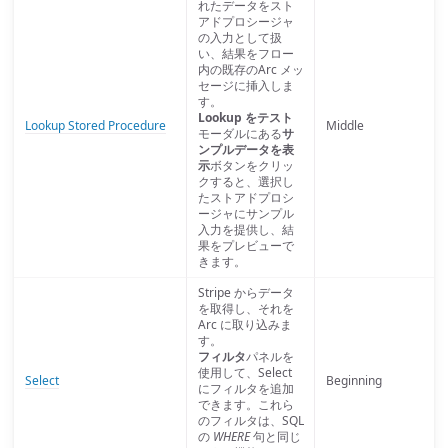
れたデータをスト
アドプロシージャ
の入力として扱
い、結果をフロー
内の既存のArc メッ
セージに挿入しま
す。
Lookup をテスト
Lookup Stored Procedure
Middle
モーダルにある
サ
ンプルデータを表
示
ボタンをクリッ
クすると、選択し
たストアドプロシ
ージャにサンプル
入力を提供し、結
果をプレビューで
きます。
Stripe からデータ
を取得し、それを
Arc に取り込みま
す。
フィルタ
パネルを
使用して、Select
Select
Beginning
にフィルタを追加
できます。これら
のフィルタは、SQL
の
WHERE
句と同じ