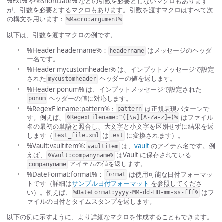
%Ext% や%ShortDate% などの引数を必要としないマクロもあります
が、引数を必要とするマクロもあります。引数を渡すマクロはすべて次
の構文を用います：
%Macro:argument%
以下は、引数を渡すマクロの例です。
%Header:headername%：
はメッセージのヘッダ
headername
ー名です。
%Header:mycustomheader% は、インプットメッセージで設定
された
ヘッダーの値を返します。
mycustomheader
%Header:ponum% は、インプットメッセージで設定された
ヘッダーの値に対応します。
ponum
%RegexFilename:pattern%：
は正規表現パターンで
pattern
す。例えば、
はファイル
%RegexFilename:^([\w][A-Za-z]+)%
名の最初の単語と照合し、大文字と小文字を区別せずに結果を返
します（
は
に変換されます）。
test_file.xml
test
%Vault:vaultitem%:
は、
vault
のアイテム名です。例
vaultitem
えば、
はVault に保存されている
%Vault:companyname%
アイテムの値を返します。
companyname
%DateFormat:format%：
は使用可能な日付フォーマッ
format
トです（詳細は
サンプル日付フォーマット
を参照してくださ
い）。例えば、
はフ
%DateFormat:yyyy-MM-dd-HH-mm-ss-fff%
ァイルの日付とタイムスタンプを返します。
以下の例に示すように、より詳細なマクロを作成することもできます。