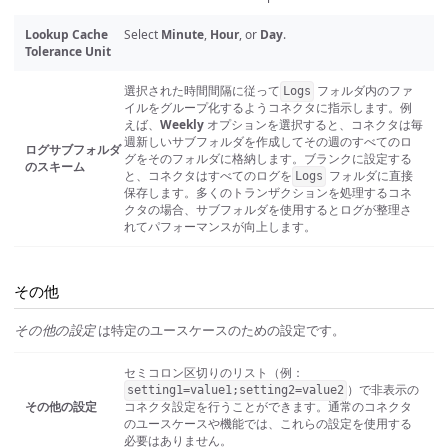
Lookup Cache
Select
Minute
,
Hour
, or
Day
.
Tolerance Unit
選択された時間間隔に従って
フォルダ内のファ
Logs
イルをグループ化するようコネクタに指示します。例
えば、
Weekly
オプションを選択すると、コネクタは毎
週新しいサブフォルダを作成してその週のすべてのロ
ログサブフォルダ
グをそのフォルダに格納します。ブランクに設定する
のスキーム
と、コネクタはすべてのログを
フォルダに直接
Logs
保存します。多くのトランザクションを処理するコネ
クタの場合、サブフォルダを使用するとログが整理さ
れてパフォーマンスが向上します。
その他
その他の設定
は特定のユースケースのための設定です。
セミコロン区切りのリスト（例：
）で非表示の
setting1=value1;setting2=value2
その他の設定
コネクタ設定を行うことができます。通常のコネクタ
のユースケースや機能では、これらの設定を使用する
必要はありません。