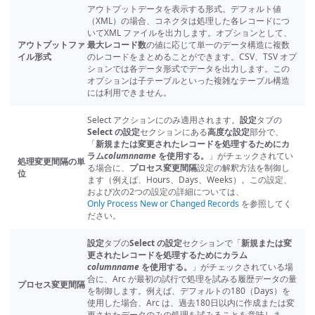
アウトプットデータを表示する形式。デフォルト値
（XML）の場合、コネクタは処理した各レコードにつ
いてXML ファイルを出力します。オプションとして、
アウトプットファ
最大レコード数
の値に応じて単一のデータ構造に複数
イル形式
のレコードをまとめることができます。CSV、TSV オプ
ションでは各データ形式でデータを出力します。この
オプションは子テーブルといった複雑なテーブル構造
には利用できません。
Select アクションにのみ適用されます。
設定
タブの
Select の設定
セクションにある
高度な設定
部分で、
「
新規または変更されたレコードを処理するためにカ
ラム
columnname
を使用する。
」がチェックされてい
処理変更間隔の単
る場合に、
プロセス変更間隔
設定の解釈方法を制御し
位
ます（例えば、Hours、Days、Weeks）。この設定、
および次の2つの設定の詳細については、
Only Process New or Changed Records
を参照してく
ださい。
設定
タブの
Select の設定
セクションで「
新規または変
更されたレコードを処理するためにカラム
columnname
を使用する。
」がチェックされている場
合に、Arc が最初の試行で処理を試みる履歴データの量
プロセス変更間隔
を制御します。例えば、デフォルトの180（Days）を
使用した場合、Arc は、過去180日以内に作成または変
更されたデータのみの処理を試みることを意味しま