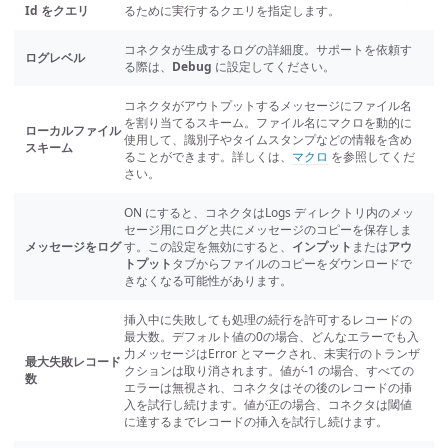
Id をクエリ
るために実行するクエリを指定します。
コネクタが生成するログの詳細度。サポートを依頼す
ログレベル
る際は、
Debug
に設定してください。
コネクタがアウトプットするメッセージにファイル名
を割り当てるスキーム。ファイル名にマクロを動的に
ローカルファイル
使用して、識別子やタイムスタンプなどの情報を含め
スキーム
ることができます。詳しくは、
マクロ
を参照してくだ
さい。
ON にすると、コネクタはLogs ディレクトリ内のメッ
セージ用にログと共にメッセージのコピーを保存しま
メッセージをログ
す。この設定を無効にすると、
インプット
または
アウ
トプット
タブからファイルのコピーをダウンロードで
きなくなる可能性があります。
挿入中に失敗しても処理の続行を許可するレコードの
最大数。デフォルト値の0の場合、どんなエラーでも入
力メッセージはError とマークされ、未実行のトランザ
最大失敗レコード
クションは取り消されます。値が-1 の場合、すべての
数
エラーは無視され、コネクタはその後のレコードの挿
入を試行し続けます。値が正の場合、コネクタは閾値
に達するまでレコードの挿入を試行し続けます。