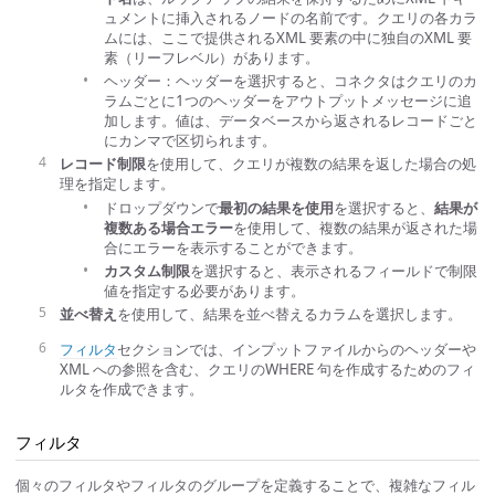
ュメントに挿入されるノードの名前です。クエリの各カラ
ムには、ここで提供されるXML 要素の中に独自のXML 要
素（リーフレベル）があります。
ヘッダー：ヘッダーを選択すると、コネクタはクエリのカ
ラムごとに1つのヘッダーをアウトプットメッセージに追
加します。値は、データベースから返されるレコードごと
にカンマで区切られます。
レコード制限
を使用して、クエリが複数の結果を返した場合の処
理を指定します。
ドロップダウンで
最初の結果を使用
を選択すると、
結果が
複数ある場合エラー
を使用して、複数の結果が返された場
合にエラーを表示することができます。
カスタム制限
を選択すると、表示されるフィールドで制限
値を指定する必要があります。
並べ替え
を使用して、結果を並べ替えるカラムを選択します。
フィルタ
セクションでは、インプットファイルからのヘッダーや
XML への参照を含む、クエリのWHERE 句を作成するためのフィ
ルタを作成できます。
フィルタ
個々のフィルタやフィルタのグループを定義することで、複雑なフィル