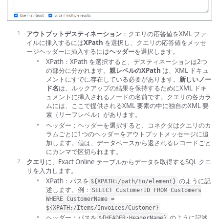
アウトプットデスティネーション
：クエリの応答値をXML ファ
イルに挿入するには
XPath
を選択し、クエリの応答値をメッセ
ージヘッダーに挿入するには
ヘッダー
を選択します。
XPath：XPath を選択すると、デスティネーションは2つ
の部分に分かれます。
親レベルのXPath
は、XML ドキュ
メントにすでに存在している必要があります。
新しいノー
ド名
は、ルックアップの結果を保持するためにXML ドキ
ュメントに挿入されるノードの名前です。クエリの各カラ
ムには、ここで提供されるXML 要素の中に独自のXML 要
素（リーフレベル）があります。
ヘッダー：ヘッダーを選択すると、コネクタはクエリのカ
ラムごとに1つのヘッダーをアウトプットメッセージに追
加します。値は、データベースから返されるレコードごと
にカンマで区切られます。
クエリ
に、Exact Online テーブルからデータを取得するSQL クエ
リを入力します。
XPath：パスを
のように記
${XPATH:/path/to/element}
述します。例：
SELECT CustomerID FROM Customers
WHERE CustomerName =
${XPATH:/Items/Invoices/Customer}
ヘッダー：パスを
のように記述
${HEADER:HeaderName}