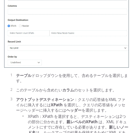
テーブル
ドロップダウンを使用して、含めるテーブルを選択しま
す。
このテーブルから含めたい
カラム
のセットを選択します。
アウトプットデスティネーション
：クエリの応答値をXML ファ
イルに挿入するには
XPath
を選択し、クエリの応答値をメッセ
ージヘッダーに挿入するには
ヘッダー
を選択します。
XPath：XPath を選択すると、デスティネーションは2つ
の部分に分かれます。
親レベルのXPath
は、XML ドキュ
メントにすでに存在している必要があります。
新しいノー
ド名
は、ルックアップの結果を保持するためにXML ドキ