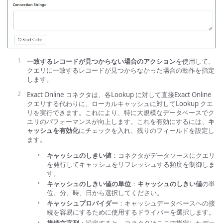
一致するレコードが見つからない場合のアクション
を使用して、
クエリに一致するレコードが見つからなかった場合の動作を指定
します。
Exact Online コネクタは、各Lookup に対して直接Exact Online
クエリする代わりに、ローカルキャッシュに対してLookup クエ
リを実行できます。これにより、特に大規模なデータベースでク
エリのパフォーマンスが向上します。これを有効にするには、
キ
ャッシュを有効化
にチェックを入れ、残りのフィールドを設定し
ます。
キャッシュのしきい値
：コネクタがデータソースにクエリ
を発行してキャッシュをリフレッシュする頻度を制御しま
す。
キャッシュのしきい値の単位
：
キャッシュのしきい値
の単
位。分、時、日から選択してください。
キャッシュプロバイダー
：キャッシュデータベースへの接
続を容易にするために使用するドライバーを選択します。
接続文字列
：設定すると、コネクタはここで指定したデー