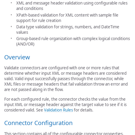
XML and message header validation using configurable rules
and conditions
XPath-based validation for XML content with sample file
support for rule creation
Data type validation for strings, numbers, and DateTime
values
Group-based rule organization with complex logical conditions
(AND/OR)
Overview
Validate connectors are configured with one or more rules that
determine whether input XML or message headers are considered
valid. Valid input successfully passes through the connector, while
XML files or message headers that fail validation throw an error and
are not passed along in the flow.
For each configured rule, the connector checks the value from the
input XML or message header against the target value to see if it is
considered valid. See
Validation Rules
for details.
Connector Configuration
This section contains all of the configurable connector properties.