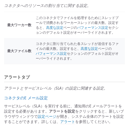
コネクタへのリソースの割り当てに関する設定。
このコネクタでファイルを処理するためにスレッドプ
ールで消費されるワーカースレッドの最大数。設定す
最大ワーカー数
ると、
高度な設定
ページの
パフォーマンス設定
セクシ
ョンのデフォルト設定がオーバーライドされます。
コネクタに割り当てられた各スレッドが送信するファ
イルの最大数。設定すると、
高度な設定
ページの
最大ファイル数
パフォーマンス設定
セクションのデフォルト設定がオ
ーバーライドされます。
アラートタブ
アラートとサービスレベル（SLA）の設定に関連する設定。
コネクタのE メール設定
サービスレベル（SLA）を実行する前に、通知用のE メールアラートを
設定する必要があります。
アラートを設定
をクリックすると、新しいブ
ラウザウィンドウで
設定ページ
が開き、システム全体のアラートを設定
することができます。詳しくは、
アラート
を参照してください。