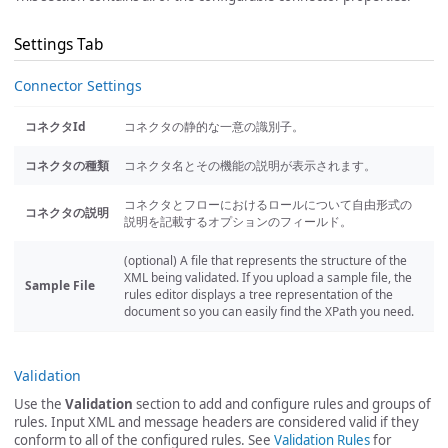
Settings Tab
Connector Settings
コネクタId
コネクタの静的な一意の識別子。
コネクタの種類
コネクタ名とその機能の説明が表示されます。
コネクタとフローにおけるロールについて自由形式の
コネクタの説明
説明を記載するオプションのフィールド。
(optional) A file that represents the structure of the
XML being validated. If you upload a sample file, the
Sample File
rules editor displays a tree representation of the
document so you can easily find the XPath you need.
Validation
Use the
Validation
section to add and configure rules and groups of
rules. Input XML and message headers are considered valid if they
conform to all of the configured rules. See
Validation Rules
for