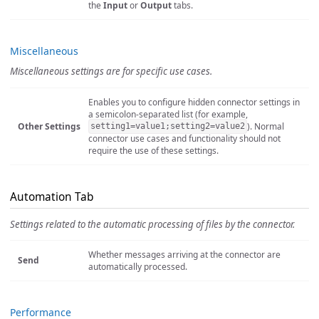
the
Input
or
Output
tabs.
Miscellaneous
Miscellaneous settings are for specific use cases.
Enables you to configure hidden connector settings in
a semicolon-separated list (for example,
Other Settings
). Normal
setting1=value1;setting2=value2
connector use cases and functionality should not
require the use of these settings.
Automation Tab
Settings related to the automatic processing of files by the connector.
Whether messages arriving at the connector are
Send
automatically processed.
Performance