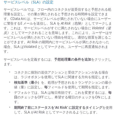
サービスレベル（SLA）の設定
サービスレベルでは、フロー内のコネクタが送受信すると予想される処
理量を設定し、その量が満たされると予想される時間枠を設定できま
す。CData Arc は、サービスレベルが満たされていない場合にユーザー
に警告するE メールを送信し、SLA を
At Risk（危険）
としてマークしま
す。これは、サービスレベルがすぐに満たされない場合に
Violated（違
反）
としてマークされることを意味します。これにより、ユーザーはサ
ービスレベルが満たされていない理由を特定し、適切な措置を講じるこ
とができます。At Risk の期間内にサービスレベルが満たされなかった
場合、SLA はViolated としてマークされ、ユーザーに再度通知されま
す。
サービスレベルを定義するには、
予想処理量の条件を追加
をクリックし
ます。
コネクタに個別の送信アクションと受信アクションがある場合
は、ラジオボタンを使用してSLA に関連する方向を指定します。
検知基準（最小）
を、処理が予想されるトランザクションの最小
値（量）に設定し、
毎
フィールドを使用して期間を指定します。
デフォルトでは、SLA は毎日有効です。これを変更するには、
毎
日
のチェックをOFF にし、希望する曜日のチェックをON にしま
す。
期間終了前にステータスを’At Risk’ に設定するタイミング
を使用
して、SLA がAt Risk としてマークされるようにします。