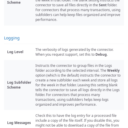
the week in that folder. The blank setting instructs the
Scheme
connector to save all files directly in the
Sent
folder.
For connectors that process many transactions, using
subfolders can help keep files organized and improve
performance.
Logging
The verbosity of logs generated by the connector.
Log Level
When you request support, set this to
Debug
.
Instructs the connector to group files in the Logs
folder according to the selected interval. The
Weekly
option (which is the default) instructs the connector to
create a new subfolder each week and store all logs
Log Subfolder
for the week in that folder. Leaving this setting blank
Scheme
tells the connector to save all logs directly in the Logs
folder. For connectors that process many
transactions, using subfolders helps keep logs
organized and improves performance.
Check this to have the log entry for a processed file
include a copy of the file itself. If you disable this, you
Log Messages
might not be able to download a copy of the file from