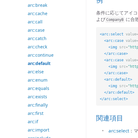
arc:break
条件に応じてアイコン
arc:cache
よび
に合
CompanyB
arc:call
arc:case
<arc:select
value
arc:catch
<arc:case
value
arc:check
<img
src=
"htt
</arc:case>
arc:continue
<arc:case
value
arc:default
<img
src=
"htt
arc:else
</arc:case>
arc:enum
<arc:default>
<img
src=
"htt
arc:equals
</arc:default>
arc:exists
</arc:select>
arc:finally
arc:first
関連項目
arc:if
arc:import
arc:select
：マ