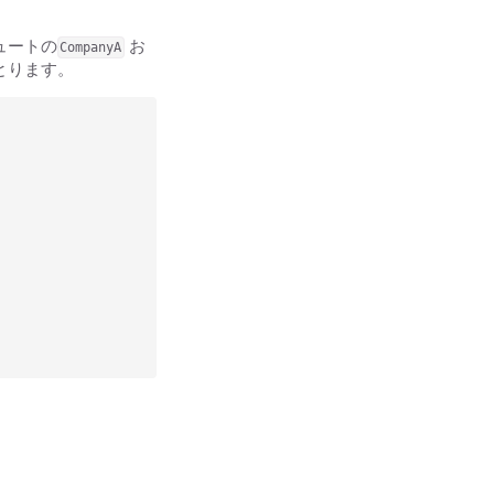
ュートの
お
CompanyA
とります。