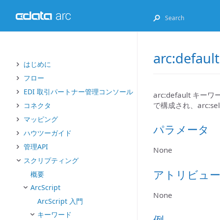
arc:default
はじめに
フロー
EDI 取引パートナー管理コンソール
arc:default キ
で構成され、arc:sel
コネクタ
マッピング
パラメータ
ハウツーガイド
管理API
None
スクリプティング
アトリビュ
概要
ArcScript
None
ArcScript 入門
キーワード
例