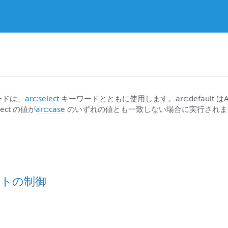
ーワードは、
arc:select
キーワードとともに使用します。arc:default はAr
ect の値が
arc:case
のいずれの値とも一致しない場合に実行されま
ートの制御