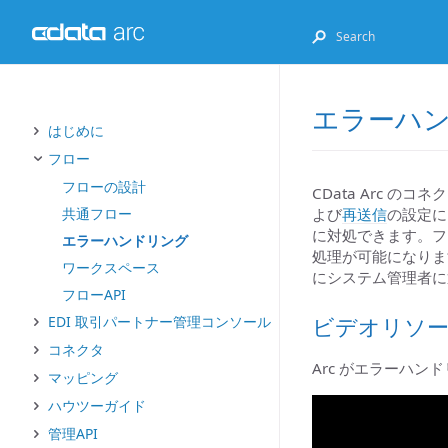
エラーハ
はじめに
フロー
フローの設計
CData Arc 
よび
再送信
の設定に
共通フロー
に対処できます。フ
エラーハンドリング
処理が可能になりま
ワークスペース
にシステム管理者に
フローAPI
ビデオリソー
EDI 取引パートナー管理コンソール
コネクタ
Arc がエラーハ
マッピング
ハウツーガイド
管理API