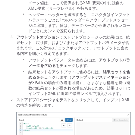
メータ値は、ここで提供されるXML 要素の中に独自の
XML 要素（リーフレベル）を持ちます。
ヘッダー：ヘッダーを選択すると、コネクタはインプット
パラメータごとに1つのヘッダーをアウトプットメッセー
ジに追加します。値は、データベースから返されるレコー
ドごとにカンマで区切られます。
アウトプットオプション
：ストアドプロシージャの結果には、結
果セット、戻り値、および / またはアウトプットパラメータが含
まれます。この2つのチェックボックスで、アウトプットに含め
る内容を細かく設定できます。
アウトプットパラメータを含めるには、
アウトプットパラ
メータを含める
をチェックします。
結果セットをアウトプットに含めるには、
結果セットを含
める
をチェックします（
アウトプットデスティネーション
がXPath の場合のみ適用可能）。さまざまな構造を持つ複
数の結果セットが返される場合があるため、結果セットは
インプットXML に追加の階層レベルで挿入されます。
ストアドプロシージャをテスト
をクリックして、インプットXML
の構造を確認します。