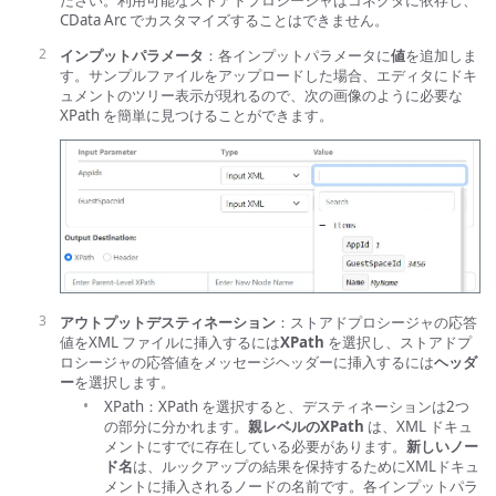
ださい。利用可能なストアドプロシージャはコネクタに依存し、
CData Arc でカスタマイズすることはできません。
インプットパラメータ
：各インプットパラメータに
値
を追加しま
す。サンプルファイルをアップロードした場合、エディタにドキ
ュメントのツリー表示が現れるので、次の画像のように必要な
XPath を簡単に見つけることができます。
アウトプットデスティネーション
：ストアドプロシージャの応答
値をXML ファイルに挿入するには
XPath
を選択し、ストアドプ
ロシージャの応答値をメッセージヘッダーに挿入するには
ヘッダ
ー
を選択します。
XPath：XPath を選択すると、デスティネーションは2つ
の部分に分かれます。
親レベルのXPath
は、XML ドキュ
メントにすでに存在している必要があります。
新しいノー
ド名
は、ルックアップの結果を保持するためにXMLドキュ
メントに挿入されるノードの名前です。各インプットパラ