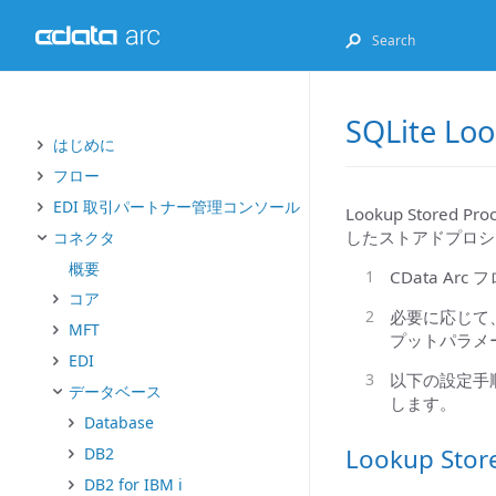
SQLite Loo
はじめに
フロー
EDI 取引パートナー管理コンソール
Lookup Stor
したストアドプロシ
コネクタ
概要
CData A
コア
必要に応じて
MFT
プットパラメ
EDI
以下の設定手順
データベース
します。
Database
Lookup Sto
DB2
DB2 for IBM i