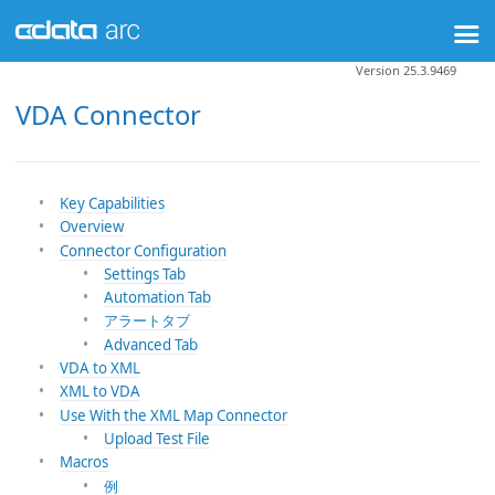
Version 25.3.9469
VDA Connector
Key Capabilities
Overview
Connector Configuration
Settings Tab
Automation Tab
アラートタブ
Advanced Tab
VDA to XML
XML to VDA
Use With the XML Map Connector
Upload Test File
Macros
例