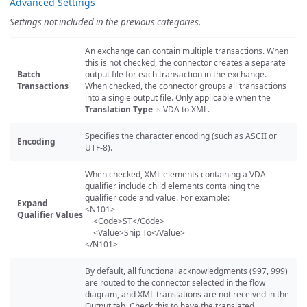
Advanced Settings
Settings not included in the previous categories.
An exchange can contain multiple transactions. When
this is not checked, the connector creates a separate
Batch
output file for each transaction in the exchange.
Transactions
When checked, the connector groups all transactions
into a single output file. Only applicable when the
Translation Type
is VDA to XML.
Specifies the character encoding (such as ASCII or
Encoding
UTF-8).
When checked, XML elements containing a VDA
qualifier include child elements containing the
qualifier code and value. For example:
Expand
<N101>
Qualifier Values
<Code>ST</Code>
<Value>Ship To</Value>
</N101>
By default, all functional acknowledgments (997, 999)
are routed to the connector selected in the flow
diagram, and XML translations are not received in the
Output tab. Check this to have the translated