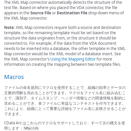
The XML Map connector automatically detects the structure of the
test file. Based on where you placed the VDA connector, the file
appears in the
Source File
or
Destination File
drop-down menu of
the XML Map connector.
Note
: XML Map connectors require both a source and destination
template, so the remaining template must be set based on the
structure the data originates from, or the structure it should be
converted to. For example, if the data from the VDA document
needs to be inserted into a database, the other template in the XML
Map connector would be the XML model of a database insert. See
the XML Map connector’s
Using the Mapping Editor
for more
information on creating the mapping between two template files.
Macros
ファイルの命名規則にマクロを使用することで、組織の効率とデータの
文脈的理解を高めることができます。マクロをファイル名に組み込むこ
とで、識別子、タイムスタンプ、ヘッダー情報などの関連情報を動的に
含めることができ、各ファイルに有益なコンテキストを付与できます。
これにより、組織にとって重要な詳細をファイル名に反映させることが
できます。
CData Arc はこれらのマクロをサポートしており、すべて次の構文を使
用します：
%Macro%