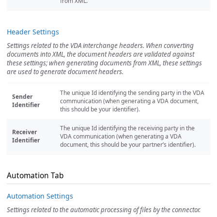
from XML.
Header Settings
Settings related to the VDA interchange headers. When converting
documents into XML, the document headers are validated against
these settings; when generating documents from XML, these settings
are used to generate document headers.
The unique Id identifying the sending party in the VDA
Sender
communication (when generating a VDA document,
Identifier
this should be your identifier).
The unique Id identifying the receiving party in the
Receiver
VDA communication (when generating a VDA
Identifier
document, this should be your partner’s identifier).
Automation Tab
Automation Settings
Settings related to the automatic processing of files by the connector.