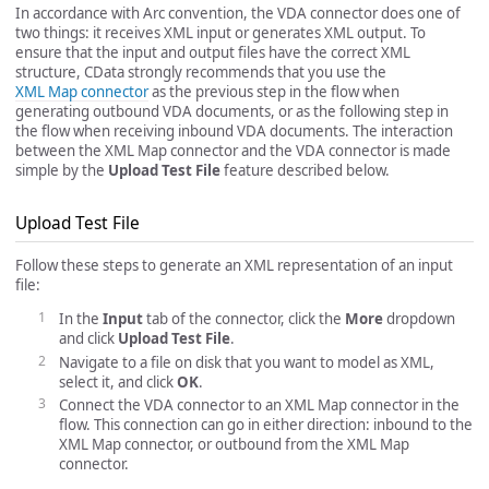
In accordance with Arc convention, the VDA connector does one of
two things: it receives XML input or generates XML output. To
ensure that the input and output files have the correct XML
structure, CData strongly recommends that you use the
XML Map connector
as the previous step in the flow when
generating outbound VDA documents, or as the following step in
the flow when receiving inbound VDA documents. The interaction
between the XML Map connector and the VDA connector is made
simple by the
Upload Test File
feature described below.
Upload Test File
Follow these steps to generate an XML representation of an input
file:
In the
Input
tab of the connector, click the
More
dropdown
and click
Upload Test File
.
Navigate to a file on disk that you want to model as XML,
select it, and click
OK
.
Connect the VDA connector to an XML Map connector in the
flow. This connection can go in either direction: inbound to the
XML Map connector, or outbound from the XML Map
connector.