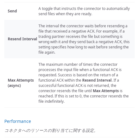
A toggle that instructs the connector to automatically
Send
send files when they are ready.
The interval the connector waits before resending a
file that received a negative ACK. For example, if a
trading partner receives the file but something is
Resend Interval
wrong with it and they send back a negative ACK, this
setting specifies how long to wait before sending the
file again.
The maximum number of times the connector
processes the input file when a functional ACK is
requested. Success is based on the return of a
Max Attempts
functional ACK within the
Resend Interval
. If a
(async)
successful functional ACK is not returned, the
connector resends the file until
Max Attempts
is
reached. If this is set to 0, the connector resends the
file indefinitely.
Performance
コネクタへのリソースの割り当てに関する設定。