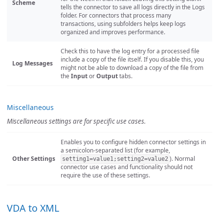
Scheme
tells the connector to save all logs directly in the Logs
folder. For connectors that process many
transactions, using subfolders helps keep logs
organized and improves performance.
Check this to have the log entry for a processed file
include a copy of the file itself. If you disable this, you
Log Messages
might not be able to download a copy of the file from
the
Input
or
Output
tabs.
Miscellaneous
Miscellaneous settings are for specific use cases.
Enables you to configure hidden connector settings in
a semicolon-separated list (for example,
Other Settings
). Normal
setting1=value1;setting2=value2
connector use cases and functionality should not
require the use of these settings.
VDA to XML