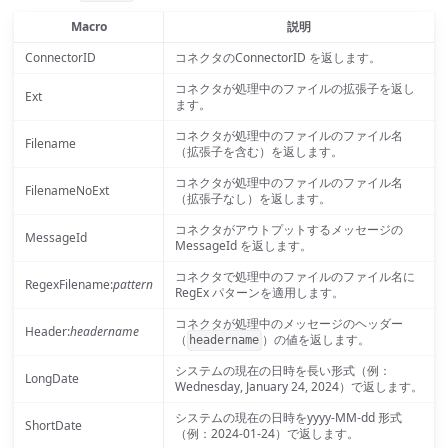
Macro
説明
ConnectorID
コネクタのConnectorID を返します。
コネクタが処理中のファイルの拡張子を返し
Ext
ます。
コネクタが処理中のファイルのファイル名
Filename
（拡張子を含む）を返します。
コネクタが処理中のファイルのファイル名
FilenameNoExt
（拡張子なし）を返します。
コネクタがアウトプットするメッセージの
MessageId
MessageId を返します。
コネクタで処理中のファイルのファイル名に
RegexFilename:
pattern
RegEx パターンを適用します。
コネクタが処理中のメッセージのヘッダー
Header:
headername
（
）の値を返します。
headername
システムの現在の日時を長い形式（例：
LongDate
Wednesday, January 24, 2024）で返します。
システムの現在の日時をyyyy-MM-dd 形式
ShortDate
（例：2024-01-24）で返します。