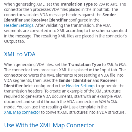
When generating XML, set the
Translation Type
to
VDA to XML
. The
connector then processes VDA files placed in the Input tab. The
connector validates VDA message headers against the
Sender
Identifier
and
Receiver Identifier
configured in the
Header Settings
. After validating the transmission, the VDA
segments are converted into XML according to the schema specified
in the message. The resulting XML files are placed in the connector’s
Output tab.
XML to VDA
When generating VDA files, set the
Translation Type
to
XML to VDA
.
The connector then processes XML files placed in the Input tab. The
connector converts the XML elements representing a VDA file into
VDA segments, then uses the
Sender Identifier
and
Receiver
Identifier
fields configured in the
Header Settings
to generate the
transmission headers. To create an example of the XML structure
required to generate VDA documents, start with an example VDA
document and send it through the VDA connector in
VDA to XML
mode. You can use the resulting XML as a template in the
XML Map connector
to convert XML structures into a VDA structure.
Use With the XML Map Connector