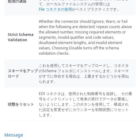
処理の遅延
て、ローカルファイルシステムの管理には
File コネクタの使用
がベストプラクティスです。
Whether the connector should Ignore, Warn, or Fail
when the following are detected: repeat counts above
the allowed number, missing required elements or
Strict Schema
segments, invalid qualifier and code values,
Validation
disallowed element lengths, and invalid element
values. Choosing Disable turns off the schema
validation checks.
これを使用してスキーマをアップロードし、コネクタ
スキーマをアップ
のSchema フォルダにインストールします。スキーマ
ロード
がすでに存在する場合は、上書きするかどうかを尋ね
られます。
EDI コネクタは、使用された制御番号を追跡し、その番
号をインクリメントして将来の実行でデータが重複し
状態をリセット
ないようにします。このボタンを使用して、構成され
た設定を変更せずにカウンターを初期状態にリセット
します。
Message