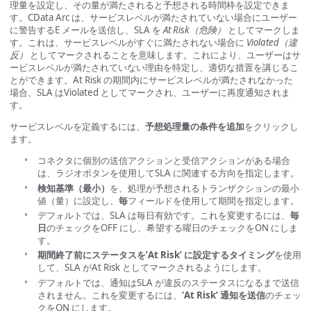
理量を設定し、その量が満たされると予想される時間枠を設定できま
す。CData Arc は、サービスレベルが満たされていない場合にユーザー
に警告するE メールを送信し、SLA を
At Risk（危険）
としてマークしま
す。これは、サービスレベルがすぐに満たされない場合に
Violated（違
反）
としてマークされることを意味します。これにより、ユーザーはサ
ービスレベルが満たされていない理由を特定し、適切な措置を講じるこ
とができます。At Risk の期間内にサービスレベルが満たされなかった
場合、SLA はViolated としてマークされ、ユーザーに再度通知されま
す。
サービスレベルを定義するには、
予想処理量の条件を追加
をクリックし
ます。
コネクタに個別の送信アクションと受信アクションがある場合
は、ラジオボタンを使用してSLA に関連する方向を指定します。
検知基準（最小）
を、処理が予想されるトランザクションの最小
値（量）に設定し、
毎
フィールドを使用して期間を指定します。
デフォルトでは、SLA は毎日有効です。これを変更するには、
毎
日
のチェックをOFF にし、希望する曜日のチェックをON にしま
す。
期間終了前にステータスを’At Risk’ に設定するタイミング
を使用
して、SLA がAt Risk としてマークされるようにします。
デフォルトでは、通知はSLA が違反のステータスになるまで送信
されません。これを変更するには、
‘At Risk’ 通知を送信
のチェッ
クをON にします。