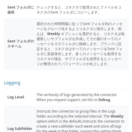
Sent フォルダに
チェックすると、コネクタで処理されたファイルをコ
保存
ネクタのSent フォルダにコピーします。
選択された時間間隔に従ってSent フォルダ内のメッセ
ージをグループ化するようコネクタに指示します。例
えば、
Weekly
オプションを選択すると、コネクタは毎
週新しいサブフォルダを作成してその週のすべてのメ
Sent フォルダの
ッセージをそのフォルダに格納します。ブランクに設
スキーム
定すると、コネクタはすべてのメッセージをSent フォ
ルダに直接保存します。多くのメッセージを処理する
コネクタの場合、サブフォルダを使用するとメッセー
ジが整理されてパフォーマンスが向上します。
Logging
The verbosity of logs generated by the connector.
Log Level
When you request support, set this to
Debug
.
Instructs the connector to group files in the Logs
folder according to the selected interval. The
Weekly
option (which is the default) instructs the connector to
create a new subfolder each week and store all logs
Log Subfolder
for the week in that folder. Leaving this setting blank