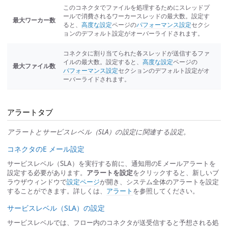
このコネクタでファイルを処理するためにスレッドプ
ールで消費されるワーカースレッドの最大数。設定す
最大ワーカー数
ると、
高度な設定
ページの
パフォーマンス設定
セクシ
ョンのデフォルト設定がオーバーライドされます。
コネクタに割り当てられた各スレッドが送信するファ
イルの最大数。設定すると、
高度な設定
ページの
最大ファイル数
パフォーマンス設定
セクションのデフォルト設定がオ
ーバーライドされます。
アラートタブ
アラートとサービスレベル（SLA）の設定に関連する設定。
コネクタのE メール設定
サービスレベル（SLA）を実行する前に、通知用のE メールアラートを
設定する必要があります。
アラートを設定
をクリックすると、新しいブ
ラウザウィンドウで
設定ページ
が開き、システム全体のアラートを設定
することができます。詳しくは、
アラート
を参照してください。
サービスレベル（SLA）の設定
サービスレベルでは、フロー内のコネクタが送受信すると予想される処