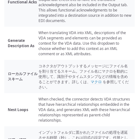
Functional Acks
acknowledgment also be included in the Output tab.
This allows functional acknowledgments to be
integrated into a destination source in addition to new
EDI documents.
When translating VDA into XML, descriptions of the
VDA segments and elements can be provided as
Generate
context for the VDA data. Use this dropdown to
Description As
choose whether to add this context as an XML
comment or as XML attributes.
コネクタがアウトプットするメッセージにファイル名
を割り当てるスキーム。ファイル名にマクロを動的に
ローカルファイル
使用して、識別子やタイムスタンプなどの情報を含め
スキーム
ることができます。詳しくは、
マクロ
を参照してくだ
さい。
When checked, the connector detects VDA structures
that have hierarchical relationships embedded in the
Nest Loops
VDA data, and generates XML with these hierarchical
relationships represented as parent-child
relationships.
インプットフォルダに置かれたファイルの処理を遅延
させる時間（秒）。これは旧式の設定です。代替とし