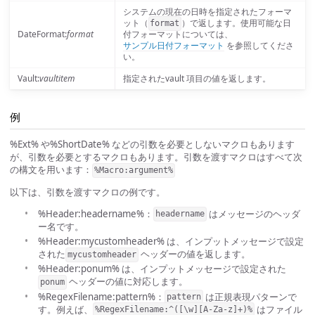
システムの現在の日時を指定されたフォーマ
ット（
）で返します。使用可能な日
format
DateFormat:
format
付フォーマットについては、
サンプル日付フォーマット
を参照してくださ
い。
Vault:
vaultitem
指定されたvault 項目の値を返します。
例
%Ext% や%ShortDate% などの引数を必要としないマクロもあります
が、引数を必要とするマクロもあります。引数を渡すマクロはすべて次
の構文を用います：
%Macro:argument%
以下は、引数を渡すマクロの例です。
%Header:headername%：
はメッセージのヘッダ
headername
ー名です。
%Header:mycustomheader% は、インプットメッセージで設定
された
ヘッダーの値を返します。
mycustomheader
%Header:ponum% は、インプットメッセージで設定された
ヘッダーの値に対応します。
ponum
%RegexFilename:pattern%：
は正規表現パターンで
pattern
す。例えば、
はファイル
%RegexFilename:^([\w][A-Za-z]+)%