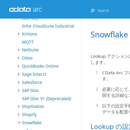
Exact Online
FHIR
IBM MQ
Infor CloudSuite Industrial
Snowflake
Kintone
MQTT
NetSuite
Lookup アクショ
Odoo
します。
QuickBooks Online
CData A
Sage Intacct
す。
Salesforce
必要に応じて
SAP IDoc
関する詳細な
SAP IDoc V1 (Deprecated)
以下の設定手順
ShipStation
データを配置
Shopify
Snowflake
Lookup の