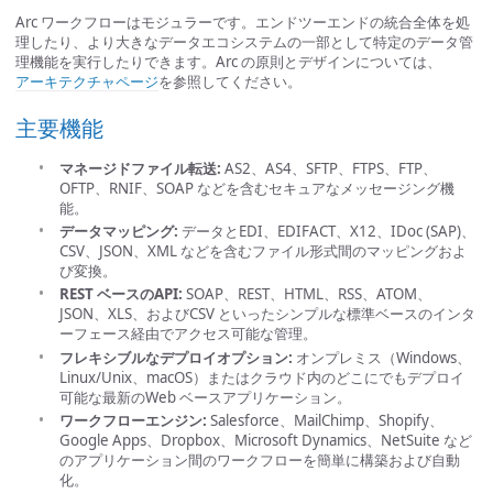
Arc ワークフローはモジュラーです。エンドツーエンドの統合全体を処
理したり、より大きなデータエコシステムの一部として特定のデータ管
理機能を実行したりできます。Arc の原則とデザインについては、
アーキテクチャページ
を参照してください。
主要機能
マネージドファイル転送:
AS2、AS4、SFTP、FTPS、FTP、
OFTP、RNIF、SOAP などを含むセキュアなメッセージング機
能。
データマッピング:
データとEDI、EDIFACT、X12、IDoc (SAP)、
CSV、JSON、XML などを含むファイル形式間のマッピングおよ
び変換。
REST ベースのAPI:
SOAP、REST、HTML、RSS、ATOM、
JSON、XLS、およびCSV といったシンプルな標準ベースのインタ
ーフェース経由でアクセス可能な管理。
フレキシブルなデプロイオプション:
オンプレミス（Windows、
Linux/Unix、macOS）またはクラウド内のどこにでもデプロイ
可能な最新のWeb ベースアプリケーション。
ワークフローエンジン:
Salesforce、MailChimp、Shopify、
Google Apps、Dropbox、Microsoft Dynamics、NetSuite など
のアプリケーション間のワークフローを簡単に構築および自動
化。