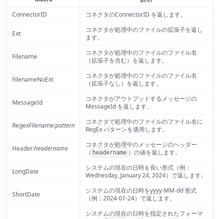
ConnectorID
コネクタのConnectorID を返します。
コネクタが処理中のファイルの拡張子を返し
Ext
ます。
コネクタが処理中のファイルのファイル名
Filename
（拡張子を含む）を返します。
コネクタが処理中のファイルのファイル名
FilenameNoExt
（拡張子なし）を返します。
コネクタがアウトプットするメッセージの
MessageId
MessageId を返します。
コネクタで処理中のファイルのファイル名に
RegexFilename:
pattern
RegEx パターンを適用します。
コネクタが処理中のメッセージのヘッダー
Header:
headername
（
）の値を返します。
headername
システムの現在の日時を長い形式（例：
LongDate
Wednesday, January 24, 2024）で返します。
システムの現在の日時をyyyy-MM-dd 形式
ShortDate
（例：2024-01-24）で返します。
システムの現在の日時を指定されたフォーマ