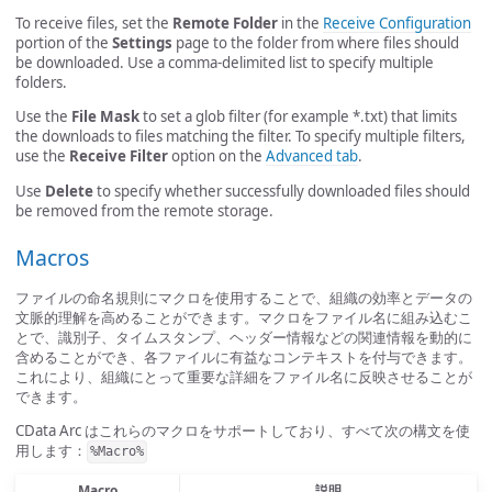
To receive files, set the
Remote Folder
in the
Receive Configuration
portion of the
Settings
page to the folder from where files should
be downloaded. Use a comma-delimited list to specify multiple
folders.
Use the
File Mask
to set a glob filter (for example *.txt) that limits
the downloads to files matching the filter. To specify multiple filters,
use the
Receive Filter
option on the
Advanced tab
.
Use
Delete
to specify whether successfully downloaded files should
be removed from the remote storage.
Macros
ファイルの命名規則にマクロを使用することで、組織の効率とデータの
文脈的理解を高めることができます。マクロをファイル名に組み込むこ
とで、識別子、タイムスタンプ、ヘッダー情報などの関連情報を動的に
含めることができ、各ファイルに有益なコンテキストを付与できます。
これにより、組織にとって重要な詳細をファイル名に反映させることが
できます。
CData Arc はこれらのマクロをサポートしており、すべて次の構文を使
用します：
%Macro%
Macro
説明