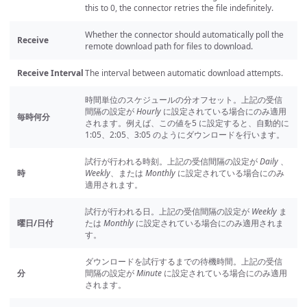
this to 0, the connector retries the file indefinitely.
Whether the connector should automatically poll the
Receive
remote download path for files to download.
Receive Interval
The interval between automatic download attempts.
時間単位のスケジュールの分オフセット。上記の受信
間隔の設定が
Hourly
に設定されている場合にのみ適用
毎時何分
されます。例えば、この値を5 に設定すると、自動的に
1:05、2:05、3:05 のようにダウンロードを行います。
試行が行われる時刻。上記の受信間隔の設定が
Daily
、
時
Weekly
、または
Monthly
に設定されている場合にのみ
適用されます。
試行が行われる日。上記の受信間隔の設定が
Weekly
ま
曜日/日付
たは
Monthly
に設定されている場合にのみ適用されま
す。
ダウンロードを試行するまでの待機時間。上記の受信
分
間隔の設定が
Minute
に設定されている場合にのみ適用
されます。