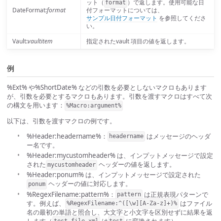
ット（
）で返します。使用可能な日
format
DateFormat:
format
付フォーマットについては、
サンプル日付フォーマット
を参照してくださ
い。
Vault:
vaultitem
指定されたvault 項目の値を返します。
例
%Ext% や%ShortDate% などの引数を必要としないマクロもあります
が、引数を必要とするマクロもあります。引数を渡すマクロはすべて次
の構文を用います：
%Macro:argument%
以下は、引数を渡すマクロの例です。
%Header:headername%：
はメッセージのヘッダ
headername
ー名です。
%Header:mycustomheader% は、インプットメッセージで設定
された
ヘッダーの値を返します。
mycustomheader
%Header:ponum% は、インプットメッセージで設定された
ヘッダーの値に対応します。
ponum
%RegexFilename:pattern%：
は正規表現パターンで
pattern
す。例えば、
はファイル
%RegexFilename:^([\w][A-Za-z]+)%
名の最初の単語と照合し、大文字と小文字を区別せずに結果を返
します（
は
に変換されます）。