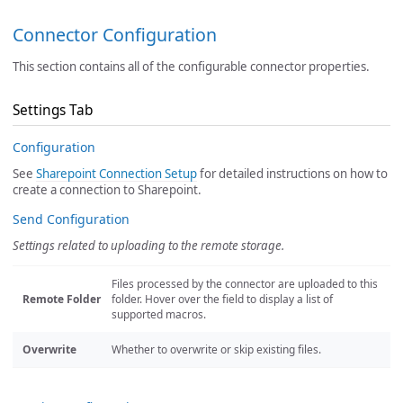
Connector Configuration
This section contains all of the configurable connector properties.
Settings Tab
Configuration
See
Sharepoint Connection Setup
for detailed instructions on how to
create a connection to Sharepoint.
Send Configuration
Settings related to uploading to the remote storage.
Files processed by the connector are uploaded to this
Remote Folder
folder. Hover over the field to display a list of
supported macros.
Overwrite
Whether to overwrite or skip existing files.