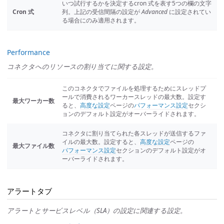
いつ試行するかを決定するcron 式を表す5つの欄の文字
Cron 式
列。上記の受信間隔の設定が
Advanced
に設定されてい
る場合にのみ適用されます。
Performance
コネクタへのリソースの割り当てに関する設定。
このコネクタでファイルを処理するためにスレッドプ
ールで消費されるワーカースレッドの最大数。設定す
最大ワーカー数
ると、
高度な設定
ページの
パフォーマンス設定
セクシ
ョンのデフォルト設定がオーバーライドされます。
コネクタに割り当てられた各スレッドが送信するファ
イルの最大数。設定すると、
高度な設定
ページの
最大ファイル数
パフォーマンス設定
セクションのデフォルト設定がオ
ーバーライドされます。
アラートタブ
アラートとサービスレベル（SLA）の設定に関連する設定。