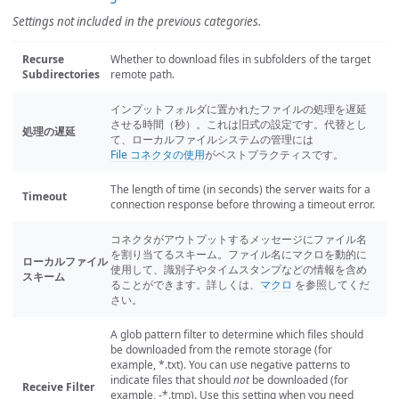
Settings not included in the previous categories.
Recurse
Whether to download files in subfolders of the target
Subdirectories
remote path.
インプットフォルダに置かれたファイルの処理を遅延
させる時間（秒）。これは旧式の設定です。代替とし
処理の遅延
て、ローカルファイルシステムの管理には
File コネクタの使用
がベストプラクティスです。
The length of time (in seconds) the server waits for a
Timeout
connection response before throwing a timeout error.
コネクタがアウトプットするメッセージにファイル名
を割り当てるスキーム。ファイル名にマクロを動的に
ローカルファイル
使用して、識別子やタイムスタンプなどの情報を含め
スキーム
ることができます。詳しくは、
マクロ
を参照してくだ
さい。
A glob pattern filter to determine which files should
be downloaded from the remote storage (for
example, *.txt). You can use negative patterns to
indicate files that should
not
be downloaded (for
Receive Filter
example, -*.tmp). Use this setting when you need