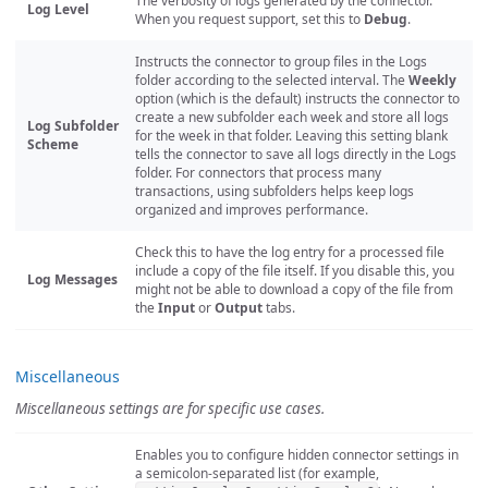
The verbosity of logs generated by the connector.
Log Level
When you request support, set this to
Debug
.
Instructs the connector to group files in the Logs
folder according to the selected interval. The
Weekly
option (which is the default) instructs the connector to
create a new subfolder each week and store all logs
Log Subfolder
for the week in that folder. Leaving this setting blank
Scheme
tells the connector to save all logs directly in the Logs
folder. For connectors that process many
transactions, using subfolders helps keep logs
organized and improves performance.
Check this to have the log entry for a processed file
include a copy of the file itself. If you disable this, you
Log Messages
might not be able to download a copy of the file from
the
Input
or
Output
tabs.
Miscellaneous
Miscellaneous settings are for specific use cases.
Enables you to configure hidden connector settings in
a semicolon-separated list (for example,