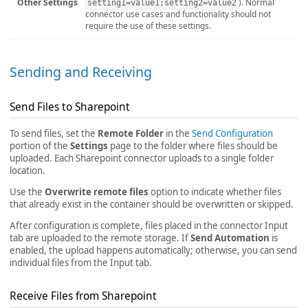
Other Settings
). Normal
setting1=value1;setting2=value2
connector use cases and functionality should not
require the use of these settings.
Sending and Receiving
Send Files to Sharepoint
To send files, set the
Remote Folder
in the
Send Configuration
portion of the
Settings
page to the folder where files should be
uploaded. Each Sharepoint connector uploads to a single folder
location.
Use the
Overwrite remote files
option to indicate whether files
that already exist in the container should be overwritten or skipped.
After configuration is complete, files placed in the connector Input
tab are uploaded to the remote storage. If
Send Automation
is
enabled, the upload happens automatically; otherwise, you can send
individual files from the Input tab.
Receive Files from Sharepoint