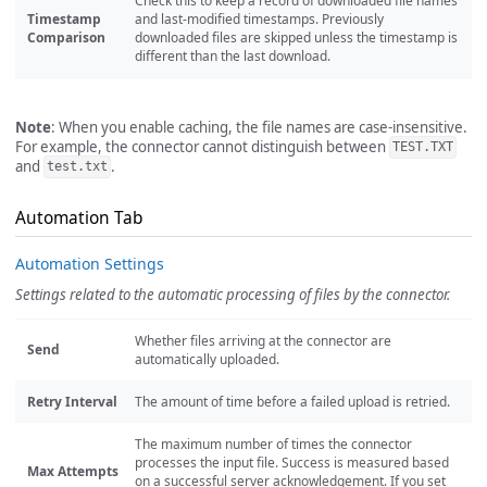
Check this to keep a record of downloaded file names
Timestamp
and last-modified timestamps. Previously
Comparison
downloaded files are skipped unless the timestamp is
different than the last download.
Note
: When you enable caching, the file names are case-insensitive.
For example, the connector cannot distinguish between
TEST.TXT
and
.
test.txt
Automation Tab
Automation Settings
Settings related to the automatic processing of files by the connector.
Whether files arriving at the connector are
Send
automatically uploaded.
Retry Interval
The amount of time before a failed upload is retried.
The maximum number of times the connector
processes the input file. Success is measured based
Max Attempts
on a successful server acknowledgement. If you set