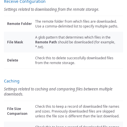
Receive Configuration
Settings related to downloading from the remote storage.
The remote folder from which files are downloaded.
Remote Folder
Use a comma-delimited list to specify multiple paths.
A glob pattern that determines which files in the
File Mask
Remote Path
should be downloaded (for example,
*.txt).
Check this to delete successfully downloaded files
Delete
from the remote storage.
Caching
Settings related to caching and comparing files between multiple
downloads.
Check this to keep a record of downloaded file names
File Size
and sizes. Previously downloaded files are skipped
Comparison
unless the file size is different than the last download.