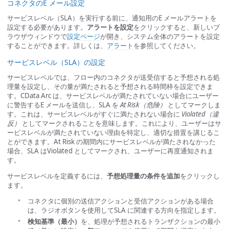
コネクタのE メール設定
サービスレベル（SLA）を実行する前に、通知用のE メールアラートを
設定する必要があります。
アラートを設定
をクリックすると、新しいブ
ラウザウィンドウで
設定ページ
が開き、システム全体のアラートを設定
することができます。詳しくは、
アラート
を参照してください。
サービスレベル（SLA）の設定
サービスレベルでは、フロー内のコネクタが送受信すると予想される処
理量を設定し、その量が満たされると予想される時間枠を設定できま
す。CData Arc は、サービスレベルが満たされていない場合にユーザー
に警告するE メールを送信し、SLA を
At Risk（危険）
としてマークしま
す。これは、サービスレベルがすぐに満たされない場合に
Violated（違
反）
としてマークされることを意味します。これにより、ユーザーはサ
ービスレベルが満たされていない理由を特定し、適切な措置を講じるこ
とができます。At Risk の期間内にサービスレベルが満たされなかった
場合、SLA はViolated としてマークされ、ユーザーに再度通知されま
す。
サービスレベルを定義するには、
予想処理量の条件を追加
をクリックし
ます。
コネクタに個別の送信アクションと受信アクションがある場合
は、ラジオボタンを使用してSLA に関連する方向を指定します。
検知基準（最小）
を、処理が予想されるトランザクションの最小