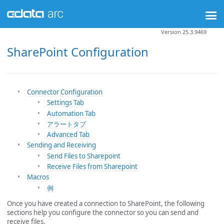
Version 25.3.9469
SharePoint Configuration
Connector Configuration
Settings Tab
Automation Tab
アラートタブ
Advanced Tab
Sending and Receiving
Send Files to Sharepoint
Receive Files from Sharepoint
Macros
例
Once you have created a connection to SharePoint, the following
sections help you configure the connector so you can send and
receive files.