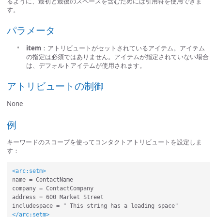
るように、最初と最後のスペースを含むためには引用符を使用できま
す。
パラメータ
item
：アトリビュートがセットされているアイテム。アイテム
の指定は必須ではありません。アイテムが指定されていない場合
は、デフォルトアイテムが使用されます。
アトリビュートの制御
None
例
キーワードのスコープを使ってコンタクトアトリビュートを設定しま
す：
<arc:setm>
name = ContactName 

company = ContactCompany

address = 600 Market Street

</arc:setm>