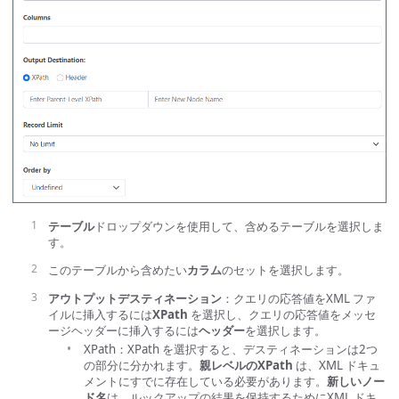
テーブル
ドロップダウンを使用して、含めるテーブルを選択しま
す。
このテーブルから含めたい
カラム
のセットを選択します。
アウトプットデスティネーション
：クエリの応答値をXML ファ
イルに挿入するには
XPath
を選択し、クエリの応答値をメッセ
ージヘッダーに挿入するには
ヘッダー
を選択します。
XPath：XPath を選択すると、デスティネーションは2つ
の部分に分かれます。
親レベルのXPath
は、XML ドキュ
メントにすでに存在している必要があります。
新しいノー
ド名
は、ルックアップの結果を保持するためにXML ドキ