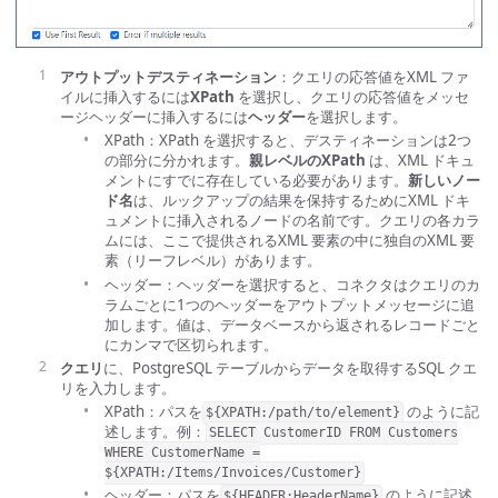
アウトプットデスティネーション
：クエリの応答値をXML ファ
イルに挿入するには
XPath
を選択し、クエリの応答値をメッセ
ージヘッダーに挿入するには
ヘッダー
を選択します。
XPath：XPath を選択すると、デスティネーションは2つ
の部分に分かれます。
親レベルのXPath
は、XML ドキュ
メントにすでに存在している必要があります。
新しいノー
ド名
は、ルックアップの結果を保持するためにXML ドキ
ュメントに挿入されるノードの名前です。クエリの各カラ
ムには、ここで提供されるXML 要素の中に独自のXML 要
素（リーフレベル）があります。
ヘッダー：ヘッダーを選択すると、コネクタはクエリのカ
ラムごとに1つのヘッダーをアウトプットメッセージに追
加します。値は、データベースから返されるレコードごと
にカンマで区切られます。
クエリ
に、PostgreSQL テーブルからデータを取得するSQL クエ
リを入力します。
XPath：パスを
のように記
${XPATH:/path/to/element}
述します。例：
SELECT CustomerID FROM Customers
WHERE CustomerName =
${XPATH:/Items/Invoices/Customer}
ヘッダー：パスを
のように記述
${HEADER:HeaderName}