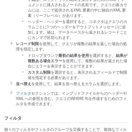
ュメントに挿入されるノードの名前です。クエリの各カラ
ムには、ここで提供されるXML 要素の中に独自のXML 要
素（リーフレベル）があります。
ヘッダー：ヘッダーを選択すると、コネクタはクエリのカ
ラムごとに1つのヘッダーをアウトプットメッセージに追
加します。値は、データベースから返されるレコードごと
にカンマで区切られます。
レコード制限
を使用して、クエリが複数の結果を返した場合の処
理を指定します。
ドロップダウンで
最初の結果を使用
を選択すると、
結果が
複数ある場合エラー
を使用して、複数の結果が返された場
合にエラーを表示することができます。
カスタム制限
を選択すると、表示されるフィールドで制限
値を指定する必要があります。
並べ替え
を使用して、結果を並べ替えるカラムを選択します。
フィルタ
セクションでは、インプットファイルからのヘッダーや
XML への参照を含む、クエリのWHERE 句を作成するためのフィ
ルタを作成できます。
フィルタ
個々のフィルタやフィルタのグループを定義することで、複雑なフィル