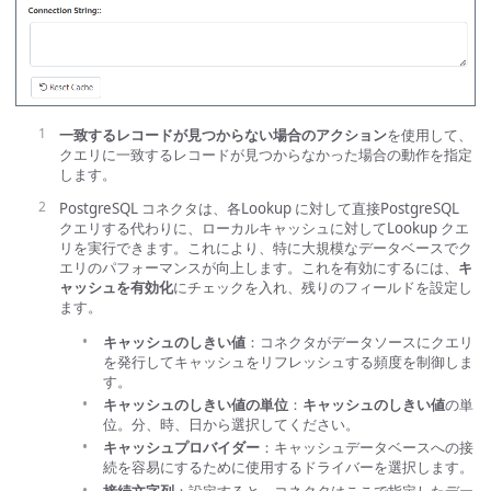
一致するレコードが見つからない場合のアクション
を使用して、
クエリに一致するレコードが見つからなかった場合の動作を指定
します。
PostgreSQL コネクタは、各Lookup に対して直接PostgreSQL
クエリする代わりに、ローカルキャッシュに対してLookup クエ
リを実行できます。これにより、特に大規模なデータベースでク
エリのパフォーマンスが向上します。これを有効にするには、
キ
ャッシュを有効化
にチェックを入れ、残りのフィールドを設定し
ます。
キャッシュのしきい値
：コネクタがデータソースにクエリ
を発行してキャッシュをリフレッシュする頻度を制御しま
す。
キャッシュのしきい値の単位
：
キャッシュのしきい値
の単
位。分、時、日から選択してください。
キャッシュプロバイダー
：キャッシュデータベースへの接
続を容易にするために使用するドライバーを選択します。
接続文字列
：設定すると、コネクタはここで指定したデー