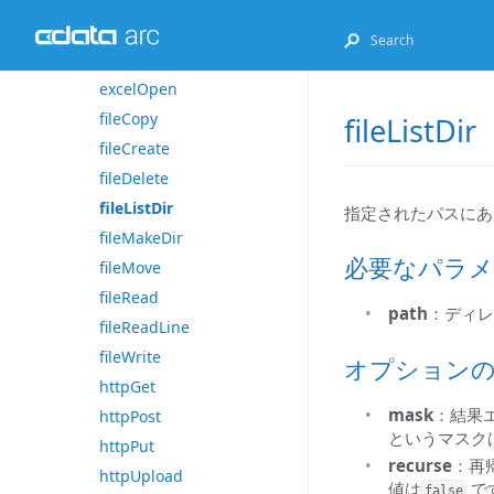
excelGet
excelListSheets
excelOpen
fileCopy
fileListDir
fileCreate
fileDelete
fileListDir
指定されたパスにあ
fileMakeDir
必要なパラメ
fileMove
fileRead
path
：ディレ
fileReadLine
fileWrite
オプション
httpGet
mask
：結果
httpPost
というマスク
httpPut
recurse
：再
httpUpload
値は
で
false