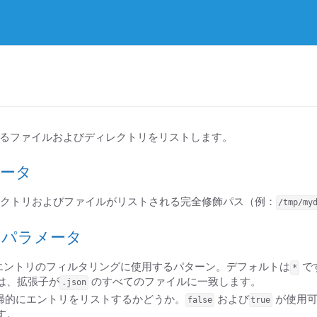
るファイルおよびディレクトリをリストします。
ータ
クトリおよびファイルがリストされる完全修飾パス（例：
/tmp/my
のパラメータ
エントリのフィルタリングに使用するパターン。デフォルトは
で
*
は、拡張子が
のすべてのファイルに一致します。
.json
帰的にエントリをリストするかどうか。
および
が使用可
false
true
す。