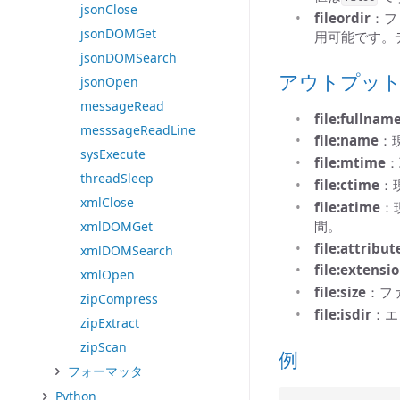
jsonClose
fileordir
：フ
jsonDOMGet
用可能です。
jsonDOMSearch
アウトプッ
jsonOpen
messageRead
file:fullnam
messsageReadLine
file:name
：
sysExecute
file:mtime
：
threadSleep
file:ctime
：
xmlClose
file:atime
：
間。
xmlDOMGet
file:attribut
xmlDOMSearch
file:extensi
xmlOpen
file:size
：フ
zipCompress
file:isdir
：エ
zipExtract
zipScan
例
フォーマッタ
Python