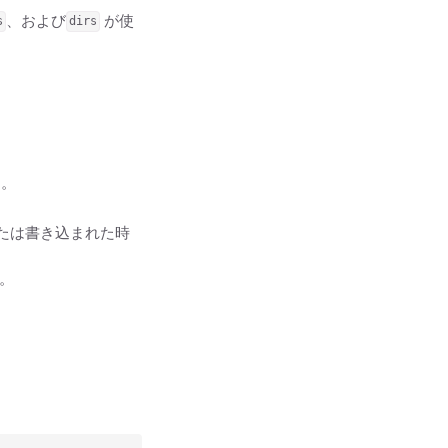
、および
が使
s
dirs
間。
たは書き込まれた時
。