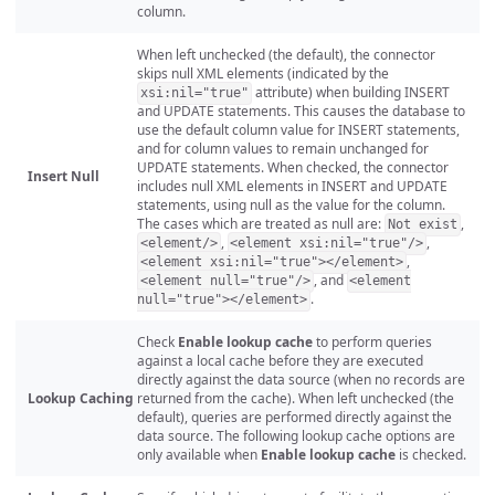
column.
When left unchecked (the default), the connector
skips null XML elements (indicated by the
attribute) when building INSERT
xsi:nil="true"
and UPDATE statements. This causes the database to
use the default column value for INSERT statements,
and for column values to remain unchanged for
UPDATE statements. When checked, the connector
Insert Null
includes null XML elements in INSERT and UPDATE
statements, using null as the value for the column.
The cases which are treated as null are:
,
Not exist
,
,
<element/>
<element xsi:nil="true"/>
,
<element xsi:nil="true"></element>
, and
<element null="true"/>
<element
.
null="true"></element>
Check
Enable lookup cache
to perform queries
against a local cache before they are executed
directly against the data source (when no records are
Lookup Caching
returned from the cache). When left unchecked (the
default), queries are performed directly against the
data source. The following lookup cache options are
only available when
Enable lookup cache
is checked.