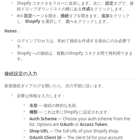
Shopify コネクタをフローに追加します。次に、
設定
タブで、接
続ドロップダウンリストの横にある
作成
をクリックします。
Arc
設定
ページを開き、
接続
タブを開きます。
追加
をクリック
し、
Shopify
を選択して、
次へ
をクリックします。
Notes
：
ログインプロセスは、初めて接続を作成する場合にのみ必要で
す。
Shopify への接続は、複数のShopify コネクタ間で再利用できま
す。
接続設定の入力
新規接続ダイアログを開いたら、次の手順に従います。
必要な情報を入力します：
名前
— 接続の静的な名前。
種類
— これは常にShopify に設定されます。
Auth Scheme
— Choose your auth scheme from the
list. Options are
OAuth
or
Access Token
.
Shop URL
— The full URL of your Shopify shop.
OAuth Client Id
— The client Id for your account