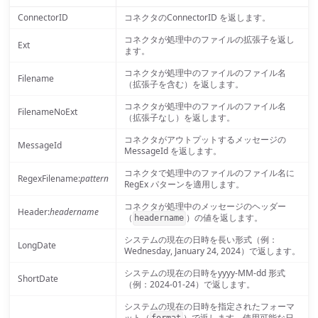
ConnectorID
コネクタのConnectorID を返します。
コネクタが処理中のファイルの拡張子を返し
Ext
ます。
コネクタが処理中のファイルのファイル名
Filename
（拡張子を含む）を返します。
コネクタが処理中のファイルのファイル名
FilenameNoExt
（拡張子なし）を返します。
コネクタがアウトプットするメッセージの
MessageId
MessageId を返します。
コネクタで処理中のファイルのファイル名に
RegexFilename:
pattern
RegEx パターンを適用します。
コネクタが処理中のメッセージのヘッダー
Header:
headername
（
）の値を返します。
headername
システムの現在の日時を長い形式（例：
LongDate
Wednesday, January 24, 2024）で返します。
システムの現在の日時をyyyy-MM-dd 形式
ShortDate
（例：2024-01-24）で返します。
システムの現在の日時を指定されたフォーマ
ット（
）で返します。使用可能な日