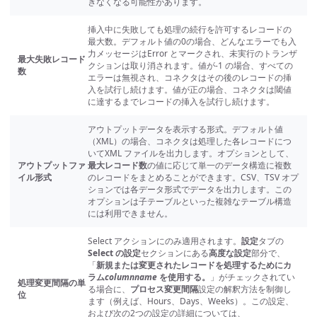
きなくなる可能性があります。
挿入中に失敗しても処理の続行を許可するレコードの
最大数。デフォルト値の0の場合、どんなエラーでも入
力メッセージはError とマークされ、未実行のトランザ
最大失敗レコード
クションは取り消されます。値が-1 の場合、すべての
数
エラーは無視され、コネクタはその後のレコードの挿
入を試行し続けます。値が正の場合、コネクタは閾値
に達するまでレコードの挿入を試行し続けます。
アウトプットデータを表示する形式。デフォルト値
（XML）の場合、コネクタは処理した各レコードにつ
いてXML ファイルを出力します。オプションとして、
アウトプットファ
最大レコード数
の値に応じて単一のデータ構造に複数
イル形式
のレコードをまとめることができます。CSV、TSV オプ
ションでは各データ形式でデータを出力します。この
オプションは子テーブルといった複雑なテーブル構造
には利用できません。
Select アクションにのみ適用されます。
設定
タブの
Select の設定
セクションにある
高度な設定
部分で、
「
新規または変更されたレコードを処理するためにカ
ラム
columnname
を使用する。
」がチェックされてい
処理変更間隔の単
る場合に、
プロセス変更間隔
設定の解釈方法を制御し
位
ます（例えば、Hours、Days、Weeks）。この設定、
および次の2つの設定の詳細については、