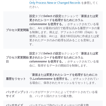
Only Process New or Changed Records
を参照してく
ださい。
設定
タブの
Select の設定
セクションで「
新規または変
更されたレコードを処理するためにカラム
columnname
を使用する。
」がチェックされている場
合に、Arc が最初の試行で処理を試みる履歴データの量
プロセス変更間隔
を制御します。例えば、デフォルトの180（Days）を
使用した場合、Arc は、過去180日以内に作成または変
更されたデータのみの処理を試みることを意味しま
す。
設定
タブの
Select の設定
セクションで「
新規または変
プロセス変更開始
更されたレコードを処理するためにカラム
日
columnname
を使用する。
」がチェックされている場
合に、取得するデータの開始日を制御します。
「
新規または変更されたレコードを処理するためにカ
履歴をリセット
ラム
columnname
を使用する。
」がチェックされてい
る場合に、保存されたキャッシュをリセットします。
バッチインプット
バッチがデータソースによってサポートされている場
サイズ
合、バッチ１回のクエリの最大数。
バッチサイズ
バッチグループ内のバッチメッセージの最大数。