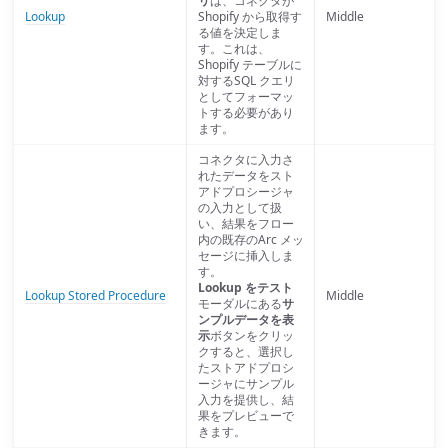
リ
は、コネクタが
Lookup
Shopify から取得す
Middle
る値を決定しま
す。これは、
Shopify テーブルに
対するSQL クエリ
としてフォーマッ
トする必要があり
ます。
コネクタに入力さ
れたデータをスト
アドプロシージャ
の入力として扱
い、結果をフロー
内の既存のArc メッ
セージに挿入しま
す。
Lookup をテスト
Lookup Stored Procedure
Middle
モーダルにある
サ
ンプルデータを表
示
ボタンをクリッ
クすると、選択し
たストアドプロシ
ージャにサンプル
入力を提供し、結
果をプレビューで
きます。