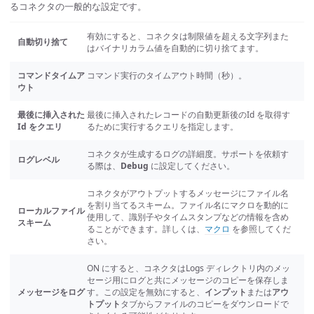
るコネクタの一般的な設定です。
有効にすると、コネクタは制限値を超える文字列また
自動切り捨て
はバイナリカラム値を自動的に切り捨てます。
コマンドタイムア
コマンド実行のタイムアウト時間（秒）。
ウト
最後に挿入された
最後に挿入されたレコードの自動更新後のId を取得す
Id をクエリ
るために実行するクエリを指定します。
コネクタが生成するログの詳細度。サポートを依頼す
ログレベル
る際は、
Debug
に設定してください。
コネクタがアウトプットするメッセージにファイル名
を割り当てるスキーム。ファイル名にマクロを動的に
ローカルファイル
使用して、識別子やタイムスタンプなどの情報を含め
スキーム
ることができます。詳しくは、
マクロ
を参照してくだ
さい。
ON にすると、コネクタはLogs ディレクトリ内のメッ
セージ用にログと共にメッセージのコピーを保存しま
メッセージをログ
す。この設定を無効にすると、
インプット
または
アウ
トプット
タブからファイルのコピーをダウンロードで