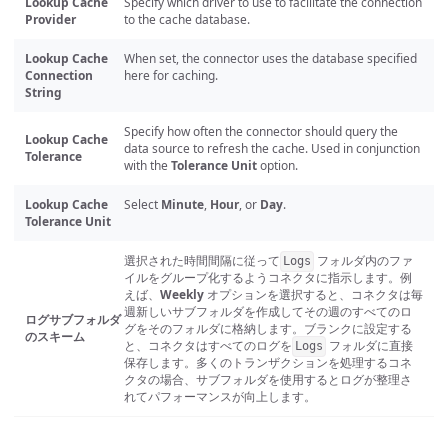
Lookup Cache
Specify which driver to use to facilitate the connection
Provider
to the cache database.
Lookup Cache
When set, the connector uses the database specified
Connection
here for caching.
String
Specify how often the connector should query the
Lookup Cache
data source to refresh the cache. Used in conjunction
Tolerance
with the
Tolerance Unit
option.
Lookup Cache
Select
Minute
,
Hour
, or
Day
.
Tolerance Unit
選択された時間間隔に従って
フォルダ内のファ
Logs
イルをグループ化するようコネクタに指示します。例
えば、
Weekly
オプションを選択すると、コネクタは毎
週新しいサブフォルダを作成してその週のすべてのロ
ログサブフォルダ
グをそのフォルダに格納します。ブランクに設定する
のスキーム
と、コネクタはすべてのログを
フォルダに直接
Logs
保存します。多くのトランザクションを処理するコネ
クタの場合、サブフォルダを使用するとログが整理さ
れてパフォーマンスが向上します。