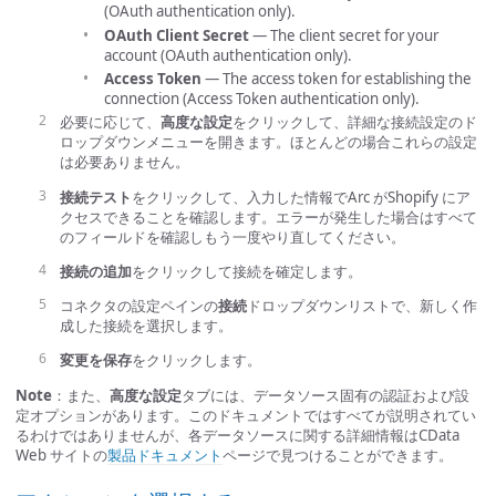
(OAuth authentication only).
OAuth Client Secret
— The client secret for your
account (OAuth authentication only).
Access Token
— The access token for establishing the
connection (Access Token authentication only).
必要に応じて、
高度な設定
をクリックして、詳細な接続設定のド
ロップダウンメニューを開きます。ほとんどの場合これらの設定
は必要ありません。
接続テスト
をクリックして、入力した情報でArc がShopify にア
クセスできることを確認します。エラーが発生した場合はすべて
のフィールドを確認しもう一度やり直してください。
接続の追加
をクリックして接続を確定します。
コネクタの設定ペインの
接続
ドロップダウンリストで、新しく作
成した接続を選択します。
変更を保存
をクリックします。
Note
：また、
高度な設定
タブには、データソース固有の認証および設
定オプションがあります。このドキュメントではすべてが説明されてい
るわけではありませんが、各データソースに関する詳細情報はCData
Web サイトの
製品ドキュメント
ページで見つけることができます。