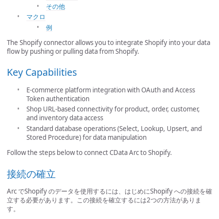
その他
マクロ
例
The Shopify connector allows you to integrate Shopify into your data
flow by pushing or pulling data from Shopify.
Key Capabilities
E-commerce platform integration with OAuth and Access
Token authentication
Shop URL-based connectivity for product, order, customer,
and inventory data access
Standard database operations (Select, Lookup, Upsert, and
Stored Procedure) for data manipulation
Follow the steps below to connect CData Arc to Shopify.
接続の確立
Arc でShopify のデータを使用するには、はじめにShopify への接続を確
立する必要があります。この接続を確立するには2つの方法がありま
す。