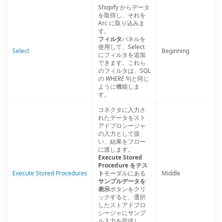
Shopify からデータ
を取得し、それを
Arc に取り込みま
す。
フィルタ
パネルを
使用して、Select
Select
Beginning
にフィルタを追加
できます。これら
のフィルタは、SQL
の
WHERE
句と同じ
ように機能しま
す。
コネクタに入力さ
れたデータをスト
アドプロシージャ
の入力として扱
い、結果をフロー
に渡します。
Execute Stored
Procedure をテス
Execute Stored Procedures
ト
モーダルにある
Middle
サンプルデータを
表示
ボタンをクリ
ックすると、選択
したストアドプロ
シージャにサンプ
ル入力を提供し、