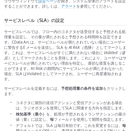
ラウザウィンドウで
設定ページ
が開き、システム全体のアラートを設定
することができます。詳しくは、
アラート
を参照してください。
サービスレベル（SLA）の設定
サービスレベルでは、フロー内のコネクタが送受信すると予想される処
理量を設定し、その量が満たされると予想される時間枠を設定できま
す。CData Arc は、サービスレベルが満たされていない場合にユーザー
に警告するE メールを送信し、SLA を
At Risk（危険）
としてマークしま
す。これは、サービスレベルがすぐに満たされない場合に
Violated（違
反）
としてマークされることを意味します。これにより、ユーザーはサ
ービスレベルが満たされていない理由を特定し、適切な措置を講じるこ
とができます。At Risk の期間内にサービスレベルが満たされなかった
場合、SLA はViolated としてマークされ、ユーザーに再度通知されま
す。
サービスレベルを定義するには、
予想処理量の条件を追加
をクリックし
ます。
コネクタに個別の送信アクションと受信アクションがある場合
は、ラジオボタンを使用してSLA に関連する方向を指定します。
検知基準（最小）
を、処理が予想されるトランザクションの最小
値（量）に設定し、
毎
フィールドを使用して期間を指定します。
デフォルトでは、SLA は毎日有効です。これを変更するには、
毎
日
のチェックをOFF にし、希望する曜日のチェックをON にしま