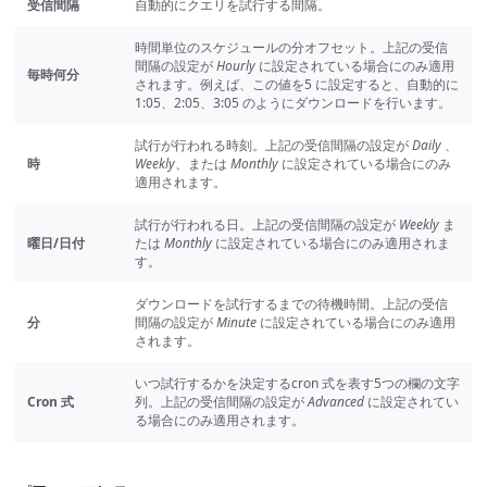
受信間隔
自動的にクエリを試行する間隔。
時間単位のスケジュールの分オフセット。上記の受信
間隔の設定が
Hourly
に設定されている場合にのみ適用
毎時何分
されます。例えば、この値を5 に設定すると、自動的に
1:05、2:05、3:05 のようにダウンロードを行います。
試行が行われる時刻。上記の受信間隔の設定が
Daily
、
時
Weekly
、または
Monthly
に設定されている場合にのみ
適用されます。
試行が行われる日。上記の受信間隔の設定が
Weekly
ま
曜日/日付
たは
Monthly
に設定されている場合にのみ適用されま
す。
ダウンロードを試行するまでの待機時間。上記の受信
分
間隔の設定が
Minute
に設定されている場合にのみ適用
されます。
いつ試行するかを決定するcron 式を表す5つの欄の文字
Cron 式
列。上記の受信間隔の設定が
Advanced
に設定されてい
る場合にのみ適用されます。