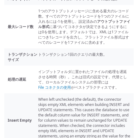
1つのアウトプットメッセージに含める最大のレコード
数。すべてのアウトプットレコードを1つのファイルに
入れるには-1を使用し、設定済みの
アウトプットファイ
最大レコード数
ル形式
に基づいてコネクタが決定できるようにするに
は0を使用します。デフォルトでは、XML は1ファイル
につき1レコードを出力し、フラットファイル形式はす
べてのレコードを1ファイルに含めます。
トランザクション
トランザクション1回のクエリの最大数。
サイズ
インプットフォルダに置かれたファイルの処理を遅延
させる時間（秒）。これは旧式の設定です。代替とし
処理の遅延
て、ローカルファイルシステムの管理には
File コネクタの使用
がベストプラクティスです。
When left unchecked (the default), the connector
skips empty XML elements when building INSERT and
UPDATE statements. This causes the database to use
the default column value for INSERT statements, and
Insert Empty
for column values to remain unchanged for UPDATE
statements. When checked, the connector includes
empty XML elements in INSERT and UPDATE
statements, using an empty string as the value for the