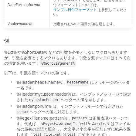
format
DateFormat:
format
付フォーマットについては、
サンプル日付フォーマット
を参照してくださ
い。
Vault:
vaultitem
指定されたvault 項目の値を返します。
例
%Ext% や%ShortDate% などの引数を必要としないマクロもあります
が、引数を必要とするマクロもあります。引数を渡すマクロはすべて次
の構文を用います：
%Macro:argument%
以下は、引数を渡すマクロの例です。
%Header:headername%：
はメッセージのヘッダ
headername
ー名です。
%Header:mycustomheader% は、インプットメッセージで設定
された
ヘッダーの値を返します。
mycustomheader
%Header:ponum% は、インプットメッセージで設定された
ヘッダーの値に対応します。
ponum
%RegexFilename:pattern%：
は正規表現パターンで
pattern
す。例えば、
はファイル
%RegexFilename:^([\w][A-Za-z]+)%
名の最初の単語と照合し、大文字と小文字を区別せずに結果を返
します（
は
に変換されます）。
test_file.xml
test