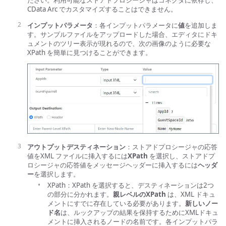
ださい。利用可能なストアドプロシージャはコネクタに依存し、
CData Arc でカスタマイズすることはできません。
インプットパラメータ
：各インプットパラメータに
値
を追加しま
す。サンプルファイルをアップロードした場合、エディタにドキ
ュメントのツリー表示が現れるので、次の画像のように必要な
XPath を簡単に見つけることができます。
アウトプットデスティネーション
：ストアドプロシージャの応答
値をXML ファイルに挿入するには
XPath
を選択し、ストアドプ
ロシージャの応答値をメッセージヘッダーに挿入するには
ヘッダ
ー
を選択します。
XPath：XPath を選択すると、デスティネーションは2つ
の部分に分かれます。
親レベルのXPath
は、XML ドキュ
メントにすでに存在している必要があります。
新しいノー
ド名
は、ルックアップの結果を保持するためにXMLドキュ
メントに挿入されるノードの名前です。各インプットパラ