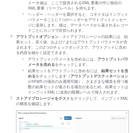
メータ値は、ここで提供されるXML 要素の中に独自の
XML 要素（リーフレベル）を持ちます。
ヘッダー：ヘッダーを選択すると、コネクタはインプット
パラメータごとに1つのヘッダーをアウトプットメッセー
ジに追加します。値は、データベースから返されるレコー
ドごとにカンマで区切られます。
アウトプットオプション
：ストアドプロシージャの結果には、結
果セット、戻り値、および / またはアウトプットパラメータが含
まれます。この2つのチェックボックスで、アウトプットに含め
る内容を細かく設定できます。
アウトプットパラメータを含めるには、
アウトプットパラ
メータを含める
をチェックします。
結果セットをアウトプットに含めるには、
結果セットを含
める
をチェックします（
アウトプットデスティネーション
がXPath の場合のみ適用可能）。さまざまな構造を持つ複
数の結果セットが返される場合があるため、結果セットは
インプットXML に追加の階層レベルで挿入されます。
ストアドプロシージャをテスト
をクリックして、インプットXML
の構造を確認します。