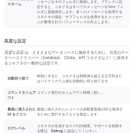
ッセージをそのフォルダに格納します。ブランクに設
スキーム
定すると、コネクタはすべてのメッセージをSent フォ
ルダに直接保存します。多くのメッセージを処理する
コネクタの場合、サブフォルダを使用するとメッセー
ジが整理されてパフォーマンスが向上します。
高度な設定
高度な設定
は、さまざまなデータソースに接続するために、任意のデー
タベースドライバー（Database、CData、API コネクタなど）に依存す
るコネクタの一般的な設定です。
有効にすると、コネクタは制限値を超える文字列また
自動切り捨て
はバイナリカラム値を自動的に切り捨てます。
コマンドタイムア
コマンド実行のタイムアウト時間（秒）。
ウト
最後に挿入された
最後に挿入されたレコードの自動更新後のId を取得す
Id をクエリ
るために実行するクエリを指定します。
コネクタが生成するログの詳細度。サポートを依頼す
ログレベル
る際は、
Debug
に設定してください。