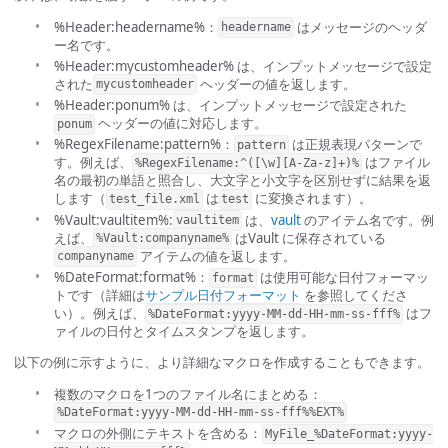
%Header:headername%：
はメッセージのヘッダ
headername
ー名です。
%Header:mycustomheader% は、インプットメッセージで設定
された
ヘッダーの値を返します。
mycustomheader
%Header:ponum% は、インプットメッセージで設定された
ヘッダーの値に対応します。
ponum
%RegexFilename:pattern%：
は正規表現パターンで
pattern
す。例えば、
はファイル
%RegexFilename:^([\w][A-Za-z]+)%
名の最初の単語と照合し、大文字と小文字を区別せずに結果を返
します（
は
に変換されます）。
test_file.xml
test
%Vault:vaultitem%:
は、
vault
のアイテム名です。例
vaultitem
えば、
はVault に保存されている
%Vault:companyname%
アイテムの値を返します。
companyname
%DateFormat:format%：
は使用可能な日付フォーマッ
format
トです（詳細は
サンプル日付フォーマット
を参照してくださ
い）。例えば、
はフ
%DateFormat:yyyy-MM-dd-HH-mm-ss-fff%
ァイルの日付とタイムスタンプを返します。
以下の例に示すように、より詳細なマクロを作成することもできます。
複数のマクロを1つのファイル名にまとめる：
%DateFormat:yyyy-MM-dd-HH-mm-ss-fff%%EXT%
マクロの外側にテキストを含める：
MyFile_%DateFormat:yyyy-