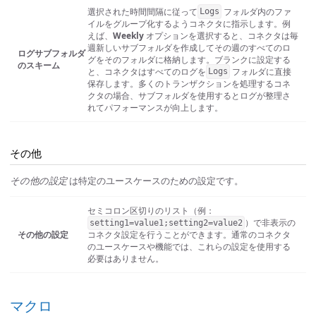
選択された時間間隔に従って
フォルダ内のファ
Logs
イルをグループ化するようコネクタに指示します。例
えば、
Weekly
オプションを選択すると、コネクタは毎
週新しいサブフォルダを作成してその週のすべてのロ
ログサブフォルダ
グをそのフォルダに格納します。ブランクに設定する
のスキーム
と、コネクタはすべてのログを
フォルダに直接
Logs
保存します。多くのトランザクションを処理するコネ
クタの場合、サブフォルダを使用するとログが整理さ
れてパフォーマンスが向上します。
その他
その他の設定
は特定のユースケースのための設定です。
セミコロン区切りのリスト（例：
）で非表示の
setting1=value1;setting2=value2
その他の設定
コネクタ設定を行うことができます。通常のコネクタ
のユースケースや機能では、これらの設定を使用する
必要はありません。
マクロ