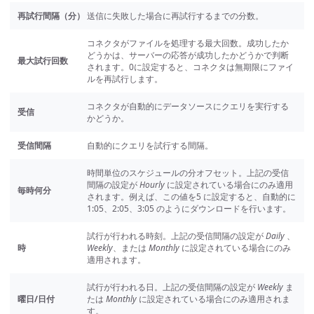
再試行間隔（分）
送信に失敗した場合に再試行するまでの分数。
コネクタがファイルを処理する最大回数。成功したか
どうかは、サーバーの応答が成功したかどうかで判断
最大試行回数
されます。0に設定すると、コネクタは無期限にファイ
ルを再試行します。
コネクタが自動的にデータソースにクエリを実行する
受信
かどうか。
受信間隔
自動的にクエリを試行する間隔。
時間単位のスケジュールの分オフセット。上記の受信
間隔の設定が
Hourly
に設定されている場合にのみ適用
毎時何分
されます。例えば、この値を5 に設定すると、自動的に
1:05、2:05、3:05 のようにダウンロードを行います。
試行が行われる時刻。上記の受信間隔の設定が
Daily
、
時
Weekly
、または
Monthly
に設定されている場合にのみ
適用されます。
試行が行われる日。上記の受信間隔の設定が
Weekly
ま
曜日/日付
たは
Monthly
に設定されている場合にのみ適用されま
す。