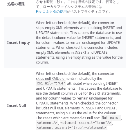
させる時間（秒）。これは旧式の設定です。代替とし
処理の遅延
て、ローカルファイルシステムの管理には
File コネクタの使用
がベストプラクティスです。
When left unchecked (the default), the connector
skips empty XML elements when building INSERT and
UPDATE statements. This causes the database to use
the default column value for INSERT statements, and
Insert Empty
for column values to remain unchanged for UPDATE
statements. When checked, the connector includes
empty XML elements in INSERT and UPDATE
statements, using an empty string as the value for the
column.
When left unchecked (the default), the connector
skips null XML elements (indicated by the
attribute) when building INSERT
xsi:nil="true"
and UPDATE statements. This causes the database to
use the default column value for INSERT statements,
and for column values to remain unchanged for
UPDATE statements. When checked, the connector
Insert Null
includes null XML elements in INSERT and UPDATE
statements, using null as the value for the column.
The cases which are treated as null are:
,
Not exist
,
,
<element/>
<element xsi:nil="true"/>
,
<element xsi:nil="true"></element>