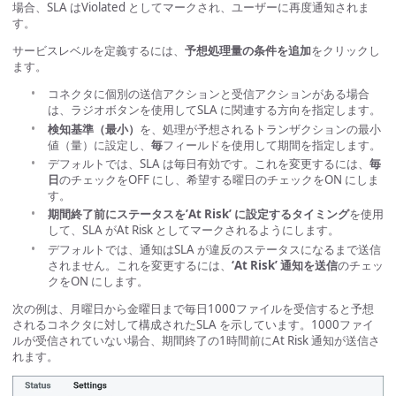
場合、SLA はViolated としてマークされ、ユーザーに再度通知されま
す。
サービスレベルを定義するには、
予想処理量の条件を追加
をクリックし
ます。
コネクタに個別の送信アクションと受信アクションがある場合
は、ラジオボタンを使用してSLA に関連する方向を指定します。
検知基準（最小）
を、処理が予想されるトランザクションの最小
値（量）に設定し、
毎
フィールドを使用して期間を指定します。
デフォルトでは、SLA は毎日有効です。これを変更するには、
毎
日
のチェックをOFF にし、希望する曜日のチェックをON にしま
す。
期間終了前にステータスを’At Risk’ に設定するタイミング
を使用
して、SLA がAt Risk としてマークされるようにします。
デフォルトでは、通知はSLA が違反のステータスになるまで送信
されません。これを変更するには、
‘At Risk’ 通知を送信
のチェッ
クをON にします。
次の例は、月曜日から金曜日まで毎日1000ファイルを受信すると予想
されるコネクタに対して構成されたSLA を示しています。1000ファイ
ルが受信されていない場合、期間終了の1時間前にAt Risk 通知が送信さ
れます。