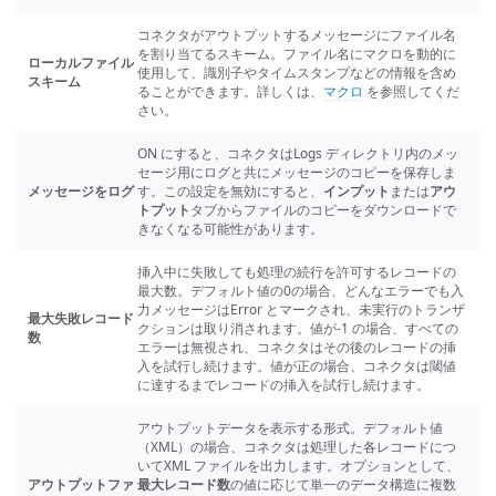
コネクタがアウトプットするメッセージにファイル名
を割り当てるスキーム。ファイル名にマクロを動的に
ローカルファイル
使用して、識別子やタイムスタンプなどの情報を含め
スキーム
ることができます。詳しくは、
マクロ
を参照してくだ
さい。
ON にすると、コネクタはLogs ディレクトリ内のメッ
セージ用にログと共にメッセージのコピーを保存しま
メッセージをログ
す。この設定を無効にすると、
インプット
または
アウ
トプット
タブからファイルのコピーをダウンロードで
きなくなる可能性があります。
挿入中に失敗しても処理の続行を許可するレコードの
最大数。デフォルト値の0の場合、どんなエラーでも入
力メッセージはError とマークされ、未実行のトランザ
最大失敗レコード
クションは取り消されます。値が-1 の場合、すべての
数
エラーは無視され、コネクタはその後のレコードの挿
入を試行し続けます。値が正の場合、コネクタは閾値
に達するまでレコードの挿入を試行し続けます。
アウトプットデータを表示する形式。デフォルト値
（XML）の場合、コネクタは処理した各レコードにつ
いてXML ファイルを出力します。オプションとして、
アウトプットファ
最大レコード数
の値に応じて単一のデータ構造に複数