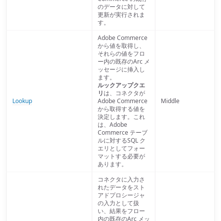
のデータに対して
更新が実行されま
す。
Adobe Commerce
から値を取得し、
それらの値をフロ
ー内の既存のArc メ
ッセージに挿入し
ます。
ルックアップクエ
リ
は、コネクタが
Lookup
Adobe Commerce
Middle
から取得する値を
決定します。これ
は、Adobe
Commerce テーブ
ルに対するSQL ク
エリとしてフォー
マットする必要が
あります。
コネクタに入力さ
れたデータをスト
アドプロシージャ
の入力として扱
い、結果をフロー
内の既存のArc メッ