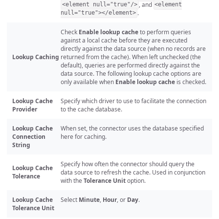
, and
<element null="true"/>
<element
.
null="true"></element>
Check
Enable lookup cache
to perform queries
against a local cache before they are executed
directly against the data source (when no records are
Lookup Caching
returned from the cache). When left unchecked (the
default), queries are performed directly against the
data source. The following lookup cache options are
only available when
Enable lookup cache
is checked.
Lookup Cache
Specify which driver to use to facilitate the connection
Provider
to the cache database.
Lookup Cache
When set, the connector uses the database specified
Connection
here for caching.
String
Specify how often the connector should query the
Lookup Cache
data source to refresh the cache. Used in conjunction
Tolerance
with the
Tolerance Unit
option.
Lookup Cache
Select
Minute
,
Hour
, or
Day
.
Tolerance Unit