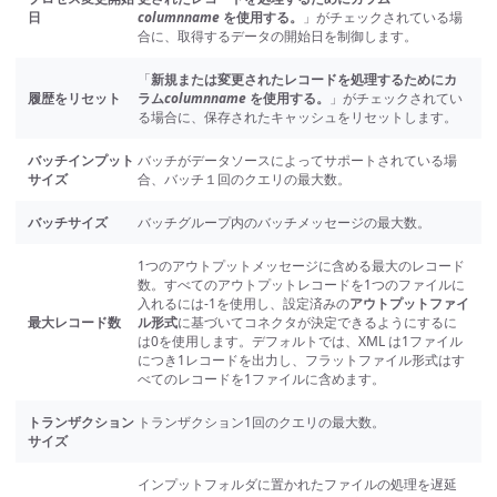
日
columnname
を使用する。
」がチェックされている場
合に、取得するデータの開始日を制御します。
「
新規または変更されたレコードを処理するためにカ
履歴をリセット
ラム
columnname
を使用する。
」がチェックされてい
る場合に、保存されたキャッシュをリセットします。
バッチインプット
バッチがデータソースによってサポートされている場
サイズ
合、バッチ１回のクエリの最大数。
バッチサイズ
バッチグループ内のバッチメッセージの最大数。
1つのアウトプットメッセージに含める最大のレコード
数。すべてのアウトプットレコードを1つのファイルに
入れるには-1を使用し、設定済みの
アウトプットファイ
最大レコード数
ル形式
に基づいてコネクタが決定できるようにするに
は0を使用します。デフォルトでは、XML は1ファイル
につき1レコードを出力し、フラットファイル形式はす
べてのレコードを1ファイルに含めます。
トランザクション
トランザクション1回のクエリの最大数。
サイズ
インプットフォルダに置かれたファイルの処理を遅延