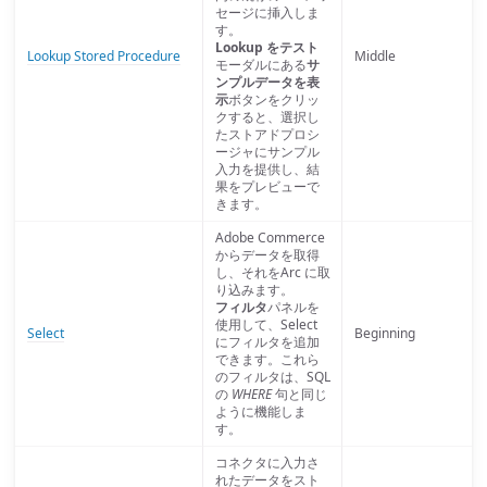
セージに挿入しま
す。
Lookup をテスト
Lookup Stored Procedure
Middle
モーダルにある
サ
ンプルデータを表
示
ボタンをクリッ
クすると、選択し
たストアドプロシ
ージャにサンプル
入力を提供し、結
果をプレビューで
きます。
Adobe Commerce
からデータを取得
し、それをArc に取
り込みます。
フィルタ
パネルを
使用して、Select
Select
Beginning
にフィルタを追加
できます。これら
のフィルタは、SQL
の
WHERE
句と同じ
ように機能しま
す。
コネクタに入力さ
れたデータをスト