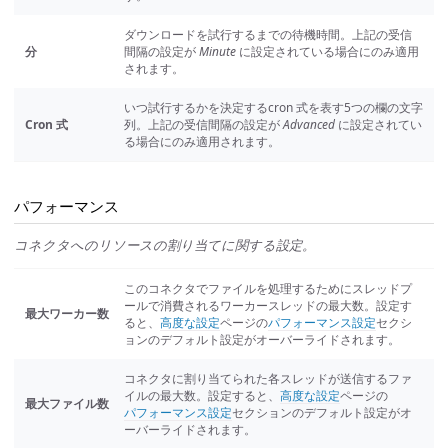
ダウンロードを試行するまでの待機時間。上記の受信
分
間隔の設定が
Minute
に設定されている場合にのみ適用
されます。
いつ試行するかを決定するcron 式を表す5つの欄の文字
Cron 式
列。上記の受信間隔の設定が
Advanced
に設定されてい
る場合にのみ適用されます。
パフォーマンス
コネクタへのリソースの割り当てに関する設定。
このコネクタでファイルを処理するためにスレッドプ
ールで消費されるワーカースレッドの最大数。設定す
最大ワーカー数
ると、
高度な設定
ページの
パフォーマンス設定
セクシ
ョンのデフォルト設定がオーバーライドされます。
コネクタに割り当てられた各スレッドが送信するファ
イルの最大数。設定すると、
高度な設定
ページの
最大ファイル数
パフォーマンス設定
セクションのデフォルト設定がオ
ーバーライドされます。