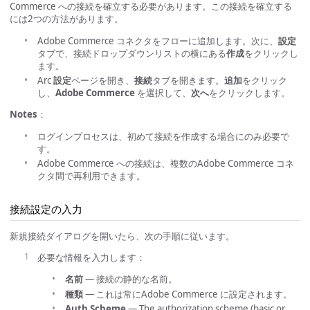
Commerce への接続を確立する必要があります。この接続を確立する
には2つの方法があります。
Adobe Commerce コネクタをフローに追加します。次に、
設定
タブで、接続ドロップダウンリストの横にある
作成
をクリックし
ます。
Arc
設定
ページを開き、
接続
タブを開きます。
追加
をクリック
し、
Adobe Commerce
を選択して、
次へ
をクリックします。
Notes
：
ログインプロセスは、初めて接続を作成する場合にのみ必要で
す。
Adobe Commerce への接続は、複数のAdobe Commerce コネ
クタ間で再利用できます。
接続設定の入力
新規接続ダイアログを開いたら、次の手順に従います。
必要な情報を入力します：
名前
— 接続の静的な名前。
種類
— これは常にAdobe Commerce に設定されます。
Auth Scheme
— The authorization scheme (basic or