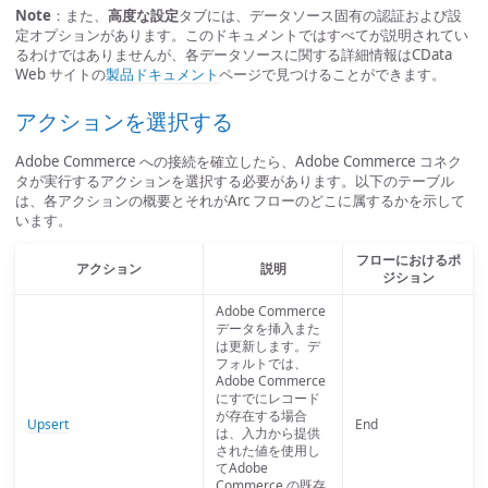
Note
：また、
高度な設定
タブには、データソース固有の認証および設
定オプションがあります。このドキュメントではすべてが説明されてい
るわけではありませんが、各データソースに関する詳細情報はCData
Web サイトの
製品ドキュメント
ページで見つけることができます。
アクションを選択する
Adobe Commerce への接続を確立したら、Adobe Commerce コネク
タが実行するアクションを選択する必要があります。以下のテーブル
は、各アクションの概要とそれがArc フローのどこに属するかを示して
います。
フローにおけるポ
アクション
説明
ジション
Adobe Commerce
データを挿入また
は更新します。デ
フォルトでは、
Adobe Commerce
にすでにレコード
が存在する場合
Upsert
End
は、入力から提供
された値を使用し
てAdobe
Commerce の既存