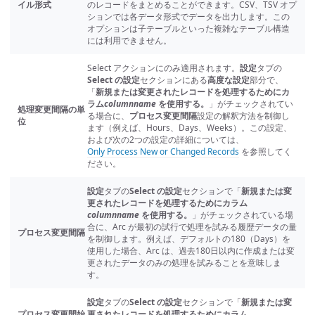
イル形式
のレコードをまとめることができます。CSV、TSV オプ
ションでは各データ形式でデータを出力します。この
オプションは子テーブルといった複雑なテーブル構造
には利用できません。
Select アクションにのみ適用されます。
設定
タブの
Select の設定
セクションにある
高度な設定
部分で、
「
新規または変更されたレコードを処理するためにカ
ラム
columnname
を使用する。
」がチェックされてい
処理変更間隔の単
る場合に、
プロセス変更間隔
設定の解釈方法を制御し
位
ます（例えば、Hours、Days、Weeks）。この設定、
および次の2つの設定の詳細については、
Only Process New or Changed Records
を参照してく
ださい。
設定
タブの
Select の設定
セクションで「
新規または変
更されたレコードを処理するためにカラム
columnname
を使用する。
」がチェックされている場
合に、Arc が最初の試行で処理を試みる履歴データの量
プロセス変更間隔
を制御します。例えば、デフォルトの180（Days）を
使用した場合、Arc は、過去180日以内に作成または変
更されたデータのみの処理を試みることを意味しま
す。
設定
タブの
Select の設定
セクションで「
新規または変
プロセス変更開始
更されたレコードを処理するためにカラム