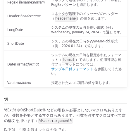
RegexFilename:
pattern
RegEx パターンを適用します。
コネクタが処理中のメッセージのヘッダー
Header:
headername
（
）の値を返します。
headername
システムの現在の日時を長い形式（例：
LongDate
Wednesday, January 24, 2024）で返します。
システムの現在の日時をyyyy-MM-dd 形式
ShortDate
（例：2024-01-24）で返します。
システムの現在の日時を指定されたフォーマ
ット（
）で返します。使用可能な日
format
DateFormat:
format
付フォーマットについては、
サンプル日付フォーマット
を参照してくださ
い。
Vault:
vaultitem
指定されたvault 項目の値を返します。
例
%Ext% や%ShortDate% などの引数を必要としないマクロもあります
が、引数を必要とするマクロもあります。引数を渡すマクロはすべて次
の構文を用います：
%Macro:argument%
以下は、引数を渡すマクロの例です。