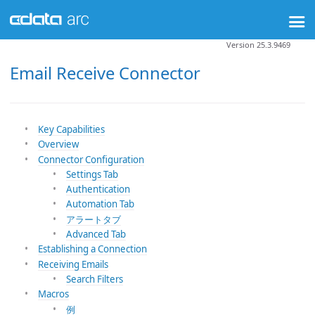
Version 25.3.9469
Email Receive Connector
Key Capabilities
Overview
Connector Configuration
Settings Tab
Authentication
Automation Tab
アラートタブ
Advanced Tab
Establishing a Connection
Receiving Emails
Search Filters
Macros
例