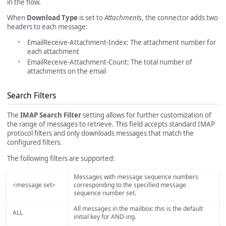
in the flow.
When
Download Type
is set to
Attachments
, the connector adds two
headers to each message:
EmailReceive-Attachment-Index: The attachment number for
each attachment
EmailReceive-Attachment-Count: The total number of
attachments on the email
Search Filters
The
IMAP Search Filter
setting allows for further customization of
the range of messages to retrieve. This field accepts standard IMAP
protocol filters and only downloads messages that match the
configured filters.
The following filters are supported:
Messages with message sequence numbers
<message set>
corresponding to the specified message
sequence number set.
All messages in the mailbox: this is the default
ALL
initial key for AND-ing.