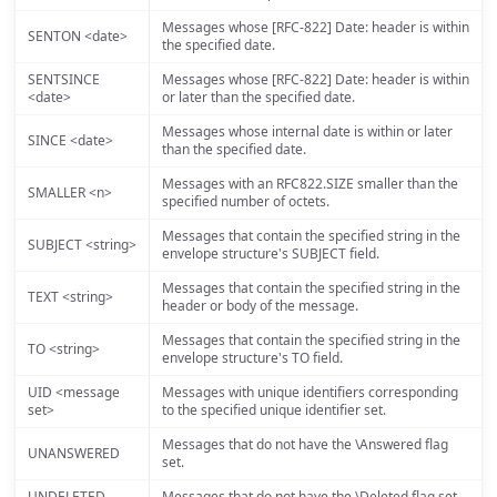
Messages whose [RFC-822] Date: header is within
SENTON <date>
the specified date.
SENTSINCE
Messages whose [RFC-822] Date: header is within
<date>
or later than the specified date.
Messages whose internal date is within or later
SINCE <date>
than the specified date.
Messages with an RFC822.SIZE smaller than the
SMALLER <n>
specified number of octets.
Messages that contain the specified string in the
SUBJECT <string>
envelope structure's SUBJECT field.
Messages that contain the specified string in the
TEXT <string>
header or body of the message.
Messages that contain the specified string in the
TO <string>
envelope structure's TO field.
UID <message
Messages with unique identifiers corresponding
set>
to the specified unique identifier set.
Messages that do not have the \Answered flag
UNANSWERED
set.
UNDELETED
Messages that do not have the \Deleted flag set.