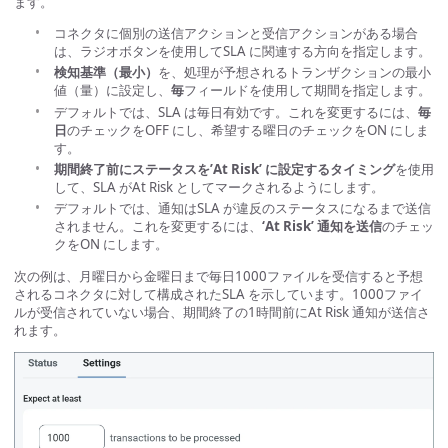
ます。
コネクタに個別の送信アクションと受信アクションがある場合
は、ラジオボタンを使用してSLA に関連する方向を指定します。
検知基準（最小）
を、処理が予想されるトランザクションの最小
値（量）に設定し、
毎
フィールドを使用して期間を指定します。
デフォルトでは、SLA は毎日有効です。これを変更するには、
毎
日
のチェックをOFF にし、希望する曜日のチェックをON にしま
す。
期間終了前にステータスを’At Risk’ に設定するタイミング
を使用
して、SLA がAt Risk としてマークされるようにします。
デフォルトでは、通知はSLA が違反のステータスになるまで送信
されません。これを変更するには、
‘At Risk’ 通知を送信
のチェッ
クをON にします。
次の例は、月曜日から金曜日まで毎日1000ファイルを受信すると予想
されるコネクタに対して構成されたSLA を示しています。1000ファイ
ルが受信されていない場合、期間終了の1時間前にAt Risk 通知が送信さ
れます。