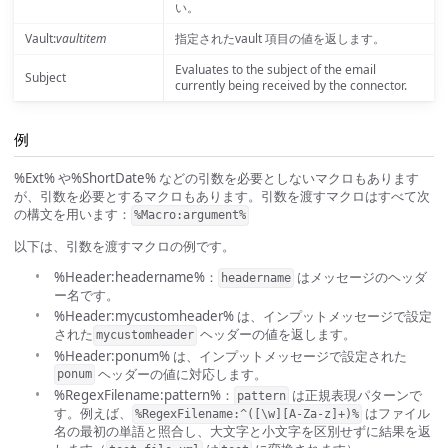
い。
Vault:
vaultitem
指定されたvault 項目の値を返します。
Evaluates to the subject of the email
Subject
currently being received by the connector.
例
%Ext% や%ShortDate% などの引数を必要としないマクロもあります
が、引数を必要とするマクロもあります。引数を渡すマクロはすべて次
の構文を用います：
%Macro:argument%
以下は、引数を渡すマクロの例です。
%Header:headername%：
はメッセージのヘッダ
headername
ー名です。
%Header:mycustomheader% は、インプットメッセージで設定
された
ヘッダーの値を返します。
mycustomheader
%Header:ponum% は、インプットメッセージで設定された
ヘッダーの値に対応します。
ponum
%RegexFilename:pattern%：
は正規表現パターンで
pattern
す。例えば、
はファイル
%RegexFilename:^([\w][A-Za-z]+)%
名の最初の単語と照合し、大文字と小文字を区別せずに結果を返