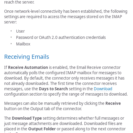
reach the server.
Once network-level connectivity has been established, the following
settings are required to access the messages stored on the IMAP
server:
User
Password or OAuth 2.0 authentication credentials
Mailbox
Receiving Emails
If
Receive Automation
is enabled, the Email Receive connector
automatically polls the configured IMAP mailbox for messages to
download. By default, the connector only receives messages it has
not already downloaded. The first time the connector receives
messages, use the
Days to Search
setting in the
Download
configuration section to specify the range of messages to download.
Messages can also be manually retrieved by clicking the
Receive
button on the Output tab of the connector.
The
Download Type
setting determines whether full messages or
just message attachments are downloaded. Downloaded files are
placed in the
Output Folder
or passed along to the next connector