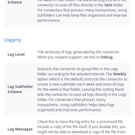
Scheme
connector to save all files directly in the
Sent
folder.
For connectors that process many transactions, using
subfolders can help keep files organized and improve
performance.
Logging
The verbosity of logs generated by the connector.
Log Level
When you request support, set this to
Debug
.
Instructs the connector to group files in the Logs
folder according to the selected interval. The
Weekly
option (which is the default) instructs the connector to
create a new subfolder each week and store all logs
Log Subfolder
for the week in that folder. Leaving this setting blank
Scheme
tells the connector to save all logs directly in the Logs
folder. For connectors that process many
transactions, using subfolders helps keep logs
organized and improves performance.
Check this to have the log entry for a processed file
include a copy of the file itself. If you disable this, you
Log Messages
might not be able to download a copy of the file from