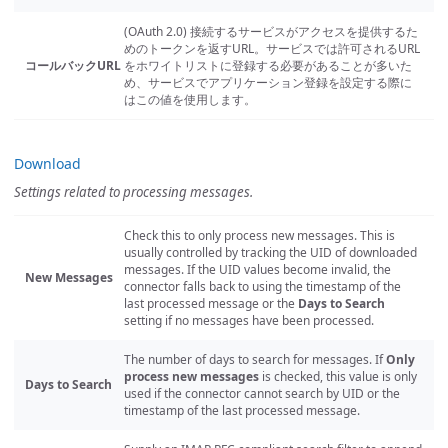
(OAuth 2.0) 接続するサービスがアクセスを提供するた
めのトークンを返すURL。サービスでは許可されるURL
コールバックURL
をホワイトリストに登録する必要があることが多いた
め、サービスでアプリケーション登録を設定する際に
はこの値を使用します。
Download
Settings related to processing messages.
Check this to only process new messages. This is
usually controlled by tracking the UID of downloaded
messages. If the UID values become invalid, the
New Messages
connector falls back to using the timestamp of the
last processed message or the
Days to Search
setting if no messages have been processed.
The number of days to search for messages. If
Only
process new messages
is checked, this value is only
Days to Search
used if the connector cannot search by UID or the
timestamp of the last processed message.