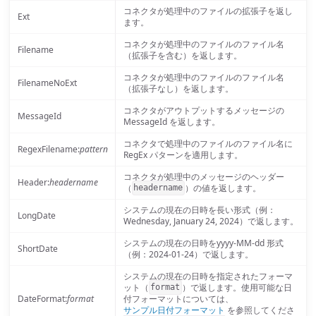
コネクタが処理中のファイルの拡張子を返し
Ext
ます。
コネクタが処理中のファイルのファイル名
Filename
（拡張子を含む）を返します。
コネクタが処理中のファイルのファイル名
FilenameNoExt
（拡張子なし）を返します。
コネクタがアウトプットするメッセージの
MessageId
MessageId を返します。
コネクタで処理中のファイルのファイル名に
RegexFilename:
pattern
RegEx パターンを適用します。
コネクタが処理中のメッセージのヘッダー
Header:
headername
（
）の値を返します。
headername
システムの現在の日時を長い形式（例：
LongDate
Wednesday, January 24, 2024）で返します。
システムの現在の日時をyyyy-MM-dd 形式
ShortDate
（例：2024-01-24）で返します。
システムの現在の日時を指定されたフォーマ
ット（
）で返します。使用可能な日
format
DateFormat:
format
付フォーマットについては、
サンプル日付フォーマット
を参照してくださ