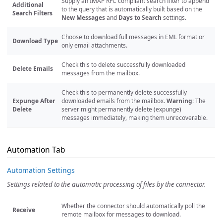
Supply an IMAP RFC compliant search filter to append
Additional
to the query that is automatically built based on the
Search Filters
New Messages
and
Days to Search
settings.
Choose to download full messages in EML format or
Download Type
only email attachments.
Check this to delete successfully downloaded
Delete Emails
messages from the mailbox.
Check this to permanently delete successfully
Expunge After
downloaded emails from the mailbox.
Warning
: The
Delete
server might permanently delete (expunge)
messages immediately, making them unrecoverable.
Automation Tab
Automation Settings
Settings related to the automatic processing of files by the connector.
Whether the connector should automatically poll the
Receive
remote mailbox for messages to download.