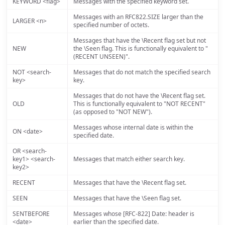
KEYWORD <flag>
Messages with the specified keyword set.
Messages with an RFC822.SIZE larger than the
LARGER <n>
specified number of octets.
Messages that have the \Recent flag set but not
NEW
the \Seen flag. This is functionally equivalent to "
(RECENT UNSEEN)".
NOT <search-
Messages that do not match the specified search
key>
key.
Messages that do not have the \Recent flag set.
OLD
This is functionally equivalent to "NOT RECENT"
(as opposed to "NOT NEW").
Messages whose internal date is within the
ON <date>
specified date.
OR <search-
key1> <search-
Messages that match either search key.
key2>
RECENT
Messages that have the \Recent flag set.
SEEN
Messages that have the \Seen flag set.
SENTBEFORE
Messages whose [RFC-822] Date: header is
<date>
earlier than the specified date.