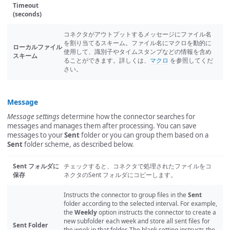
Timeout
(seconds)
コネクタがアウトプットするメッセージにファイル名
を割り当てるスキーム。ファイル名にマクロを動的に
ローカルファイル
使用して、識別子やタイムスタンプなどの情報を含め
スキーム
ることができます。詳しくは、
マクロ
を参照してくだ
さい。
Message
Message settings
determine how the connector searches for
messages and manages them after processing. You can save
messages to your
Sent
folder or you can group them based on a
Sent
folder scheme, as described below.
Sent フォルダに
チェックすると、コネクタで処理されたファイルをコ
保存
ネクタのSent フォルダにコピーします。
Instructs the connector to group files in the
Sent
folder according to the selected interval. For example,
the
Weekly
option instructs the connector to create a
new subfolder each week and store all sent files for
Sent Folder
the week in that folder. The blank setting instructs the