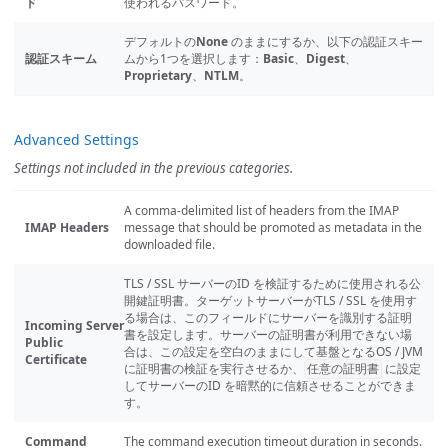
ド
使われるパスワード。
デフォルトの
None
のままにするか、以下の認証スキー
認証スキーム
ムから1つを選択します：
Basic
、
Digest
、
Proprietary
、
NTLM
。
Advanced Settings
Settings not included in the previous categories.
A comma-delimited list of headers from the IMAP
IMAP Headers
message that should be promoted as metadata in the
downloaded file.
TLS / SSL サーバーのID を検証するために使用される公
開鍵証明書。ターゲットサーバーがTLS / SSL を使用す
る場合は、このフィールドにサーバーを識別する証明
Incoming Server
書を設定します。サーバーの証明書が利用できない場
Public
合は、この設定を空白のままにして基盤となるOS / JVM
Certificate
に証明書の検証を実行させるか、
に設定
任意の証明書
してサーバーのID を暗黙的に信頼させることができま
す。
Command
The command execution timeout duration in seconds.