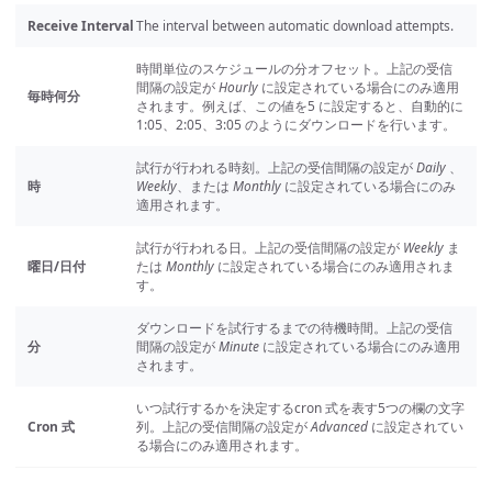
Receive Interval
The interval between automatic download attempts.
時間単位のスケジュールの分オフセット。上記の受信
間隔の設定が
Hourly
に設定されている場合にのみ適用
毎時何分
されます。例えば、この値を5 に設定すると、自動的に
1:05、2:05、3:05 のようにダウンロードを行います。
試行が行われる時刻。上記の受信間隔の設定が
Daily
、
時
Weekly
、または
Monthly
に設定されている場合にのみ
適用されます。
試行が行われる日。上記の受信間隔の設定が
Weekly
ま
曜日/日付
たは
Monthly
に設定されている場合にのみ適用されま
す。
ダウンロードを試行するまでの待機時間。上記の受信
分
間隔の設定が
Minute
に設定されている場合にのみ適用
されます。
いつ試行するかを決定するcron 式を表す5つの欄の文字
Cron 式
列。上記の受信間隔の設定が
Advanced
に設定されてい
る場合にのみ適用されます。