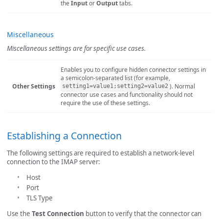
the
Input
or
Output
tabs.
Miscellaneous
Miscellaneous settings are for specific use cases.
Enables you to configure hidden connector settings in
a semicolon-separated list (for example,
Other Settings
). Normal
setting1=value1;setting2=value2
connector use cases and functionality should not
require the use of these settings.
Establishing a Connection
The following settings are required to establish a network-level
connection to the IMAP server:
Host
Port
TLS Type
Use the
Test Connection
button to verify that the connector can