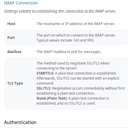
IMAP Connection
Settings related to establishing the connection to the IMAP server.
Host
The hostname or IP address of the IMAP server.
The port on which to connect to the IMAP server.
Port
Typical values include 143 and 993.
Mailbox
The IMAP mailbox to poll for messages.
The method used to negotiate SSL/TLS when
connecting to the server:
STARTTLS
: A plain text connection is established.
Afterwards, SSL/TLS can be started with an explicit
TLS Type
command.
SSL/TLS
: Negotiation occurs immediately without first
establishing a plain text connection.
None (Plain Text)
: A plain text connection is
established, and no SSL/TLS is used.
Authentication