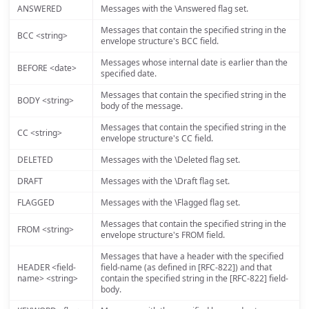
ANSWERED
Messages with the \Answered flag set.
Messages that contain the specified string in the
BCC <string>
envelope structure's BCC field.
Messages whose internal date is earlier than the
BEFORE <date>
specified date.
Messages that contain the specified string in the
BODY <string>
body of the message.
Messages that contain the specified string in the
CC <string>
envelope structure's CC field.
DELETED
Messages with the \Deleted flag set.
DRAFT
Messages with the \Draft flag set.
FLAGGED
Messages with the \Flagged flag set.
Messages that contain the specified string in the
FROM <string>
envelope structure's FROM field.
Messages that have a header with the specified
HEADER <field-
field-name (as defined in [RFC-822]) and that
name> <string>
contain the specified string in the [RFC-822] field-
body.