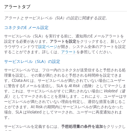
アラートタブ
アラートとサービスレベル（SLA）の設定に関連する設定。
コネクタのE メール設定
サービスレベル（SLA）を実行する前に、通知用のE メールアラートを
設定する必要があります。
アラートを設定
をクリックすると、新しいブ
ラウザウィンドウで
設定ページ
が開き、システム全体のアラートを設定
することができます。詳しくは、
アラート
を参照してください。
サービスレベル（SLA）の設定
サービスレベルでは、フロー内のコネクタが送受信すると予想される処
理量を設定し、その量が満たされると予想される時間枠を設定できま
す。CData Arc は、サービスレベルが満たされていない場合にユーザー
に警告するE メールを送信し、SLA を
At Risk（危険）
としてマークしま
す。これは、サービスレベルがすぐに満たされない場合に
Violated（違
反）
としてマークされることを意味します。これにより、ユーザーはサ
ービスレベルが満たされていない理由を特定し、適切な措置を講じるこ
とができます。At Risk の期間内にサービスレベルが満たされなかった
場合、SLA はViolated としてマークされ、ユーザーに再度通知されま
す。
サービスレベルを定義するには、
予想処理量の条件を追加
をクリックし