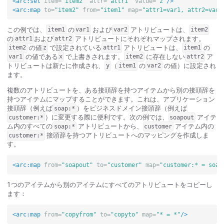
<arc:set
item=
"item2"
attr=
"attr1"
value=
"z"
/>
<arc:map
to=
"item2"
from=
"item1"
map=
"attr1=var1, attr2=var2
この例では、
の
および
アトリビュートは、
item1
var1
var2
item2
の
および
アトリビュートにそれぞれマップされます。
attr1
attr2
の値
で設定されている
アトリビュートは、
の
item2
z
attr1
item1
の値である
で上書きされます。
に存在しない
ア
var1
x
item2
attr2
トリビュートは新たに作成され、
（
の
の値）に設定され
y
item1
var2
ます。
複数のアトリビュートを、ある接頭辞を持つアイテムから別の接頭辞を
持つアイテムにマップすることができます。これは、アプリケーション
接頭辞（例えば
）をビジネスドメイン接頭辞（例えば
soap:*
）に変更する際に便利です。次の例では、
アイテ
customer:*
soapout
ム内のすべての
アトリビュートから、
アイテム内の
soap:*
customer
接頭辞を持つアトリビュートへのマッピングを作成しま
customer:*
す。
<arc:map
from=
"soapout"
to=
"customer"
map=
"customer:* = soap
1つのアイテムから別のアイテムにすべてのアトリビュートをコピーし
ます：
<arc:map
from=
"copyfrom"
to=
"copyto"
map=
"* = *"
/>