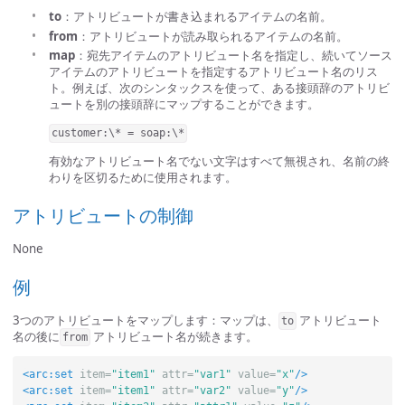
to
：アトリビュートが書き込まれるアイテムの名前。
from
：アトリビュートが読み取られるアイテムの名前。
map
：宛先アイテムのアトリビュート名を指定し、続いてソース
アイテムのアトリビュートを指定するアトリビュート名のリス
ト。例えば、次のシンタックスを使って、ある接頭辞のアトリビ
ュートを別の接頭辞にマップすることができます。
customer:\* = soap:\*
有効なアトリビュート名でない文字はすべて無視され、名前の終
わりを区切るために使用されます。
アトリビュートの制御
None
例
3つのアトリビュートをマップします：マップは、
アトリビュート
to
名の後に
アトリビュート名が続きます。
from
<arc:set
item=
"item1"
attr=
"var1"
value=
"x"
/>
<arc:set
item=
"item1"
attr=
"var2"
value=
"y"
/>