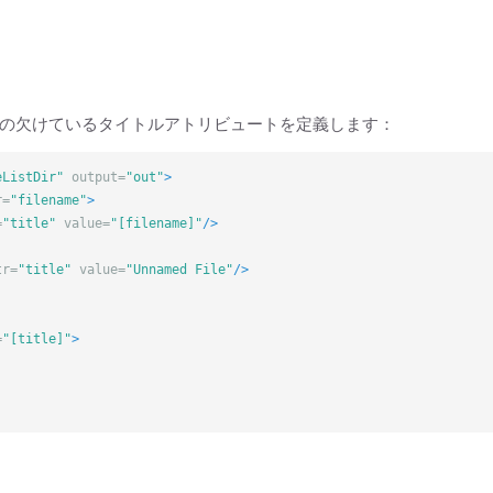
の欠けているタイトルアトリビュートを定義します：
eListDir"
output=
"out"
>
r=
"filename"
>
=
"title"
value=
"[filename]"
/>
tr=
"title"
value=
"Unnamed File"
/>
=
"[title]"
>