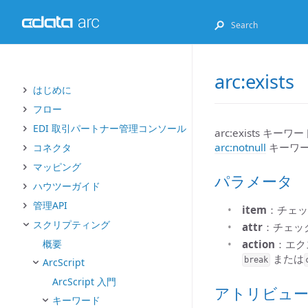
arc:exists
はじめに
フロー
EDI 取引パートナー管理コンソール
arc:exists
arc:notnull
キーワード
コネクタ
マッピング
パラメータ
ハウツーガイド
管理API
item
：チェッ
スクリプティング
attr
：チェッ
action
：エク
概要
または
break
ArcScript
ArcScript 入門
アトリビュ
キーワード