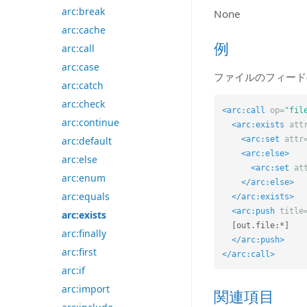
arc:break
None
arc:cache
例
arc:call
arc:case
ファイルのフィード
arc:catch
arc:check
<arc:call
op=
"fil
arc:continue
<arc:exists
att
<arc:set
attr
arc:default
<arc:else>
arc:else
<arc:set
at
arc:enum
</arc:else>
arc:equals
</arc:exists>
<arc:push
title
arc:exists
  [out.file:*] 

arc:finally
</arc:push>
arc:first
</arc:call>
arc:if
arc:import
関連項目