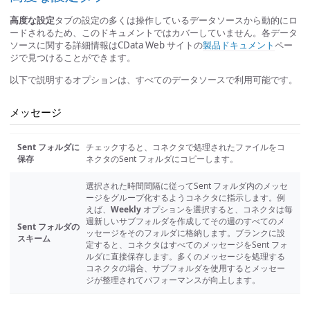
高度な設定
タブの設定の多くは操作しているデータソースから動的にロ
ードされるため、このドキュメントではカバーしていません。各データ
ソースに関する詳細情報はCData Web サイトの
製品ドキュメント
ペー
ジで見つけることができます。
以下で説明するオプションは、すべてのデータソースで利用可能です。
メッセージ
Sent フォルダに
チェックすると、コネクタで処理されたファイルをコ
保存
ネクタのSent フォルダにコピーします。
選択された時間間隔に従ってSent フォルダ内のメッセ
ージをグループ化するようコネクタに指示します。例
えば、
Weekly
オプションを選択すると、コネクタは毎
週新しいサブフォルダを作成してその週のすべてのメ
Sent フォルダの
ッセージをそのフォルダに格納します。ブランクに設
スキーム
定すると、コネクタはすべてのメッセージをSent フォ
ルダに直接保存します。多くのメッセージを処理する
コネクタの場合、サブフォルダを使用するとメッセー
ジが整理されてパフォーマンスが向上します。