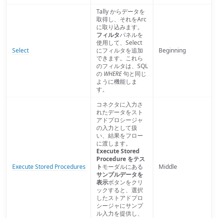
Tally からデータを
取得し、それをArc
に取り込みます。
フィルタ
パネルを
使用して、Select
Select
にフィルタを追加
Beginning
できます。これら
のフィルタは、SQL
の
WHERE
句と同じ
ように機能しま
す。
コネクタに入力さ
れたデータをスト
アドプロシージャ
の入力として扱
い、結果をフロー
に渡します。
Execute Stored
Procedure をテス
Execute Stored Procedures
ト
モーダルにある
Middle
サンプルデータを
表示
ボタンをクリ
ックすると、選択
したストアドプロ
シージャにサンプ
ル入力を提供し、