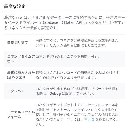
高度な設定
高度な設定
は、さまざまなデータソースに接続するために、任意のデー
タベースドライバー（Database、CData、API コネクタなど）に依存す
るコネクタの一般的な設定です。
有効にすると、コネクタは制限値を超える文字列また
自動切り捨て
はバイナリカラム値を自動的に切り捨てます。
コマンドタイムア
コマンド実行のタイムアウト時間（秒）。
ウト
最後に挿入された
最後に挿入されたレコードの自動更新後のId を取得す
Id をクエリ
るために実行するクエリを指定します。
コネクタが生成するログの詳細度。サポートを依頼す
ログレベル
る際は、
Debug
に設定してください。
コネクタがアウトプットするメッセージにファイル名
を割り当てるスキーム。ファイル名にマクロを動的に
ローカルファイル
使用して、識別子やタイムスタンプなどの情報を含め
スキーム
ることができます。詳しくは、
マクロ
を参照してくだ
さい。