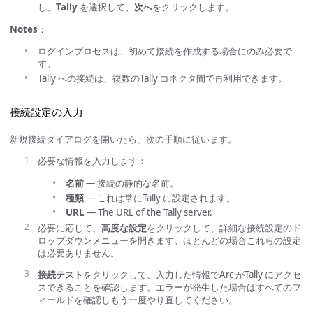
し、
Tally
を選択して、
次へ
をクリックします。
Notes
：
ログインプロセスは、初めて接続を作成する場合にのみ必要で
す。
Tally への接続は、複数のTally コネクタ間で再利用できます。
接続設定の入力
新規接続ダイアログを開いたら、次の手順に従います。
必要な情報を入力します：
名前
— 接続の静的な名前。
種類
— これは常にTally に設定されます。
URL
— The URL of the Tally server.
必要に応じて、
高度な設定
をクリックして、詳細な接続設定のド
ロップダウンメニューを開きます。ほとんどの場合これらの設定
は必要ありません。
接続テスト
をクリックして、入力した情報でArc がTally にアクセ
スできることを確認します。エラーが発生した場合はすべてのフ
ィールドを確認しもう一度やり直してください。