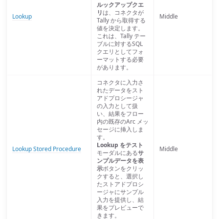
ルックアップクエ
リ
は、コネクタが
Lookup
Middle
Tally から取得する
値を決定します。
これは、Tally テー
ブルに対するSQL
クエリとしてフォ
ーマットする必要
があります。
コネクタに入力さ
れたデータをスト
アドプロシージャ
の入力として扱
い、結果をフロー
内の既存のArc メッ
セージに挿入しま
す。
Lookup をテスト
Lookup Stored Procedure
Middle
モーダルにある
サ
ンプルデータを表
示
ボタンをクリッ
クすると、選択し
たストアドプロシ
ージャにサンプル
入力を提供し、結
果をプレビューで
きます。