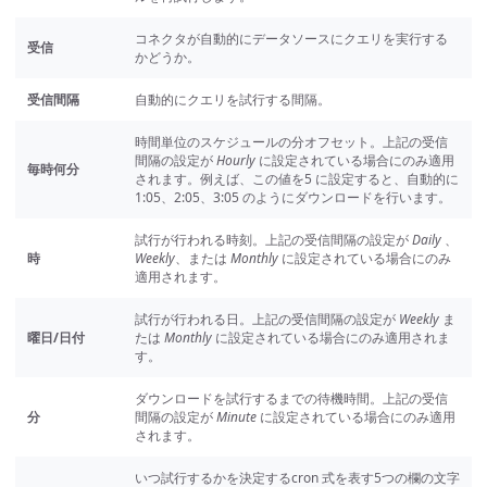
コネクタが自動的にデータソースにクエリを実行する
受信
かどうか。
受信間隔
自動的にクエリを試行する間隔。
時間単位のスケジュールの分オフセット。上記の受信
間隔の設定が
Hourly
に設定されている場合にのみ適用
毎時何分
されます。例えば、この値を5 に設定すると、自動的に
1:05、2:05、3:05 のようにダウンロードを行います。
試行が行われる時刻。上記の受信間隔の設定が
Daily
、
時
Weekly
、または
Monthly
に設定されている場合にのみ
適用されます。
試行が行われる日。上記の受信間隔の設定が
Weekly
ま
曜日/日付
たは
Monthly
に設定されている場合にのみ適用されま
す。
ダウンロードを試行するまでの待機時間。上記の受信
分
間隔の設定が
Minute
に設定されている場合にのみ適用
されます。
いつ試行するかを決定するcron 式を表す5つの欄の文字