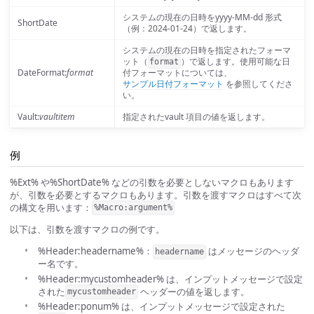
システムの現在の日時をyyyy-MM-dd 形式
ShortDate
（例：2024-01-24）で返します。
システムの現在の日時を指定されたフォーマ
ット（
）で返します。使用可能な日
format
DateFormat:
format
付フォーマットについては、
サンプル日付フォーマット
を参照してくださ
い。
Vault:
vaultitem
指定されたvault 項目の値を返します。
例
%Ext% や%ShortDate% などの引数を必要としないマクロもあります
が、引数を必要とするマクロもあります。引数を渡すマクロはすべて次
の構文を用います：
%Macro:argument%
以下は、引数を渡すマクロの例です。
%Header:headername%：
はメッセージのヘッダ
headername
ー名です。
%Header:mycustomheader% は、インプットメッセージで設定
された
ヘッダーの値を返します。
mycustomheader
%Header:ponum% は、インプットメッセージで設定された