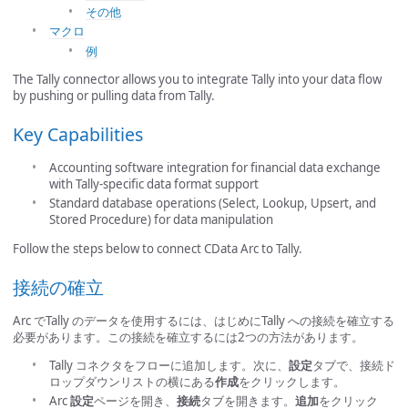
その他
マクロ
例
The Tally connector allows you to integrate Tally into your data flow
by pushing or pulling data from Tally.
Key Capabilities
Accounting software integration for financial data exchange
with Tally-specific data format support
Standard database operations (Select, Lookup, Upsert, and
Stored Procedure) for data manipulation
Follow the steps below to connect CData Arc to Tally.
接続の確立
Arc でTally のデータを使用するには、はじめにTally への接続を確立する
必要があります。この接続を確立するには2つの方法があります。
Tally コネクタをフローに追加します。次に、
設定
タブで、接続ド
ロップダウンリストの横にある
作成
をクリックします。
Arc
設定
ページを開き、
接続
タブを開きます。
追加
をクリック