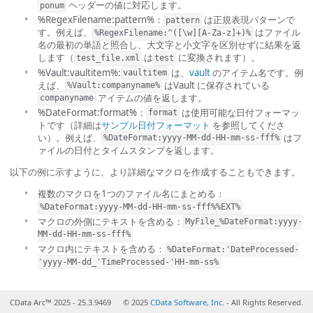
ヘッダーの値に対応します。
ponum
%RegexFilename:pattern%：
は正規表現パターンで
pattern
す。例えば、
はファイル
%RegexFilename:^([\w][A-Za-z]+)%
名の最初の単語と照合し、大文字と小文字を区別せずに結果を返
します（
は
に変換されます）。
test_file.xml
test
%Vault:vaultitem%:
は、
vault
のアイテム名です。例
vaultitem
えば、
はVault に保存されている
%Vault:companyname%
アイテムの値を返します。
companyname
%DateFormat:format%：
は使用可能な日付フォーマッ
format
トです（詳細は
サンプル日付フォーマット
を参照してくださ
い）。例えば、
はフ
%DateFormat:yyyy-MM-dd-HH-mm-ss-fff%
ァイルの日付とタイムスタンプを返します。
以下の例に示すように、より詳細なマクロを作成することもできます。
複数のマクロを1つのファイル名にまとめる：
%DateFormat:yyyy-MM-dd-HH-mm-ss-fff%%EXT%
マクロの外側にテキストを含める：
MyFile_%DateFormat:yyyy-
MM-dd-HH-mm-ss-fff%
マクロ内にテキストを含める：
%DateFormat:'DateProcessed-
'yyyy-MM-dd_'TimeProcessed-'HH-mm-ss%
CData Arc™ 2025 - 25.3.9469
© 2025
CData Software, Inc.
- All Rights Reserved.