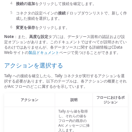
接続の追加
をクリックして接続を確定します。
コネクタの設定ペインの
接続
ドロップダウンリストで、新しく作
成した接続を選択します。
変更を保存
をクリックします。
Note
：また、
高度な設定
タブには、データソース固有の認証および設
定オプションがあります。このドキュメントではすべてが説明されてい
るわけではありませんが、各データソースに関する詳細情報はCData
Web サイトの
製品ドキュメント
ページで見つけることができます。
アクションを選択する
Tally への接続を確立したら、Tally コネクタが実行するアクションを選
択する必要があります。以下のテーブルは、各アクションの概要とそれ
がArc フローのどこに属するかを示しています。
フローにおけるポ
アクション
説明
ジション
Tally から値を取得
し、それらの値を
フロー内の既存の
Arc メッセージに挿
入します。