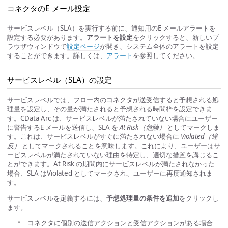
コネクタのE メール設定
サービスレベル（SLA）を実行する前に、通知用のE メールアラートを
設定する必要があります。
アラートを設定
をクリックすると、新しいブ
ラウザウィンドウで
設定ページ
が開き、システム全体のアラートを設定
することができます。詳しくは、
アラート
を参照してください。
サービスレベル（SLA）の設定
サービスレベルでは、フロー内のコネクタが送受信すると予想される処
理量を設定し、その量が満たされると予想される時間枠を設定できま
す。CData Arc は、サービスレベルが満たされていない場合にユーザー
に警告するE メールを送信し、SLA を
At Risk（危険）
としてマークしま
す。これは、サービスレベルがすぐに満たされない場合に
Violated（違
反）
としてマークされることを意味します。これにより、ユーザーはサ
ービスレベルが満たされていない理由を特定し、適切な措置を講じるこ
とができます。At Risk の期間内にサービスレベルが満たされなかった
場合、SLA はViolated としてマークされ、ユーザーに再度通知されま
す。
サービスレベルを定義するには、
予想処理量の条件を追加
をクリックし
ます。
コネクタに個別の送信アクションと受信アクションがある場合