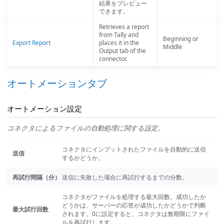
結果をプレビュー
できます。
Retrieves a report
from Tally and
Beginning or
Export Report
places it in the
Middle
Output tab of the
connector.
オートメーションタブ
オートメーション設定
コネクタによるファイルの自動処理に関する設定。
コネクタにインプットされたファイルを自動的に送信
送信
するかどうか。
再試行間隔（分）
送信に失敗した場合に再試行するまでの分数。
コネクタがファイルを処理する最大回数。成功したか
どうかは、サーバーの応答が成功したかどうかで判断
最大試行回数
されます。0に設定すると、コネクタは無期限にファイ
ルを再試行します。