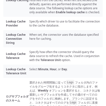
Lookup Caching
returned from the cache). When left unchecked (the
default), queries are performed directly against the
data source. The following lookup cache options are
only available when
Enable lookup cache
is checked.
Lookup Cache
Specify which driver to use to facilitate the connection
Provider
to the cache database.
Lookup Cache
When set, the connector uses the database specified
Connection
here for caching.
String
Specify how often the connector should query the
Lookup Cache
data source to refresh the cache. Used in conjunction
Tolerance
with the
Tolerance Unit
option.
Lookup Cache
Select
Minute
,
Hour
, or
Day
.
Tolerance Unit
選択された時間間隔に従って
フォルダ内のファ
Logs
イルをグループ化するようコネクタに指示します。例
えば、
Weekly
オプションを選択すると、コネクタは毎
週新しいサブフォルダを作成してその週のすべてのロ
ログサブフォルダ
グをそのフォルダに格納します。ブランクに設定する
のスキーム
と、コネクタはすべてのログを
フォルダに直接
Logs