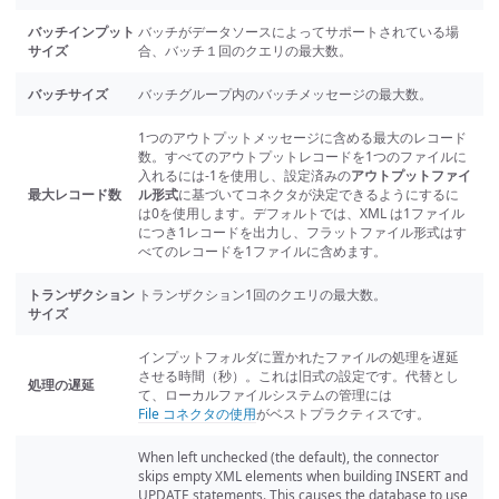
バッチインプット
バッチがデータソースによってサポートされている場
サイズ
合、バッチ１回のクエリの最大数。
バッチサイズ
バッチグループ内のバッチメッセージの最大数。
1つのアウトプットメッセージに含める最大のレコード
数。すべてのアウトプットレコードを1つのファイルに
入れるには-1を使用し、設定済みの
アウトプットファイ
最大レコード数
ル形式
に基づいてコネクタが決定できるようにするに
は0を使用します。デフォルトでは、XML は1ファイル
につき1レコードを出力し、フラットファイル形式はす
べてのレコードを1ファイルに含めます。
トランザクション
トランザクション1回のクエリの最大数。
サイズ
インプットフォルダに置かれたファイルの処理を遅延
させる時間（秒）。これは旧式の設定です。代替とし
処理の遅延
て、ローカルファイルシステムの管理には
File コネクタの使用
がベストプラクティスです。
When left unchecked (the default), the connector
skips empty XML elements when building INSERT and
UPDATE statements. This causes the database to use