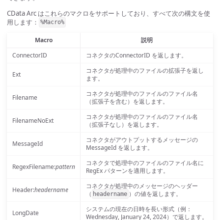
CData Arc はこれらのマクロをサポートしており、すべて次の構文を使
用します：
%Macro%
Macro
説明
ConnectorID
コネクタのConnectorID を返します。
コネクタが処理中のファイルの拡張子を返し
Ext
ます。
コネクタが処理中のファイルのファイル名
Filename
（拡張子を含む）を返します。
コネクタが処理中のファイルのファイル名
FilenameNoExt
（拡張子なし）を返します。
コネクタがアウトプットするメッセージの
MessageId
MessageId を返します。
コネクタで処理中のファイルのファイル名に
RegexFilename:
pattern
RegEx パターンを適用します。
コネクタが処理中のメッセージのヘッダー
Header:
headername
（
）の値を返します。
headername
システムの現在の日時を長い形式（例：
LongDate
Wednesday, January 24, 2024）で返します。