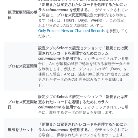
「
新規または変更されたレコードを処理するためにカ
ラム
columnname
を使用する。
」がチェックされてい
処理変更間隔の単
る場合に、
プロセス変更間隔
設定の解釈方法を制御し
位
ます（例えば、Hours、Days、Weeks）。この設定、
および次の2つの設定の詳細については、
Only Process New or Changed Records
を参照してく
ださい。
設定
タブの
Select の設定
セクションで「
新規または変
更されたレコードを処理するためにカラム
columnname
を使用する。
」がチェックされている場
合に、Arc が最初の試行で処理を試みる履歴データの量
プロセス変更間隔
を制御します。例えば、デフォルトの180（Days）を
使用した場合、Arc は、過去180日以内に作成または変
更されたデータのみの処理を試みることを意味しま
す。
設定
タブの
Select の設定
セクションで「
新規または変
プロセス変更開始
更されたレコードを処理するためにカラム
日
columnname
を使用する。
」がチェックされている場
合に、取得するデータの開始日を制御します。
「
新規または変更されたレコードを処理するためにカ
履歴をリセット
ラム
columnname
を使用する。
」がチェックされてい
る場合に、保存されたキャッシュをリセットします。