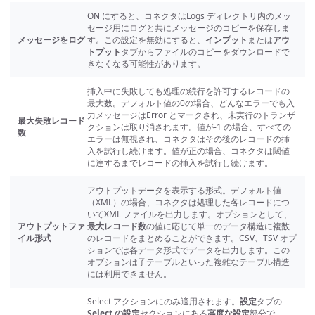
ON にすると、コネクタはLogs ディレクトリ内のメッ
セージ用にログと共にメッセージのコピーを保存しま
メッセージをログ
す。この設定を無効にすると、
インプット
または
アウ
トプット
タブからファイルのコピーをダウンロードで
きなくなる可能性があります。
挿入中に失敗しても処理の続行を許可するレコードの
最大数。デフォルト値の0の場合、どんなエラーでも入
力メッセージはError とマークされ、未実行のトランザ
最大失敗レコード
クションは取り消されます。値が-1 の場合、すべての
数
エラーは無視され、コネクタはその後のレコードの挿
入を試行し続けます。値が正の場合、コネクタは閾値
に達するまでレコードの挿入を試行し続けます。
アウトプットデータを表示する形式。デフォルト値
（XML）の場合、コネクタは処理した各レコードにつ
いてXML ファイルを出力します。オプションとして、
アウトプットファ
最大レコード数
の値に応じて単一のデータ構造に複数
イル形式
のレコードをまとめることができます。CSV、TSV オプ
ションでは各データ形式でデータを出力します。この
オプションは子テーブルといった複雑なテーブル構造
には利用できません。
Select アクションにのみ適用されます。
設定
タブの
Select の設定
セクションにある
高度な設定
部分で、