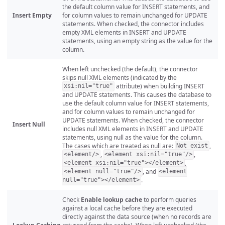
the default column value for INSERT statements, and
Insert Empty
for column values to remain unchanged for UPDATE
statements. When checked, the connector includes
empty XML elements in INSERT and UPDATE
statements, using an empty string as the value for the
column.
When left unchecked (the default), the connector
skips null XML elements (indicated by the
attribute) when building INSERT
xsi:nil="true"
and UPDATE statements. This causes the database to
use the default column value for INSERT statements,
and for column values to remain unchanged for
UPDATE statements. When checked, the connector
Insert Null
includes null XML elements in INSERT and UPDATE
statements, using null as the value for the column.
The cases which are treated as null are:
,
Not exist
,
,
<element/>
<element xsi:nil="true"/>
,
<element xsi:nil="true"></element>
, and
<element null="true"/>
<element
.
null="true"></element>
Check
Enable lookup cache
to perform queries
against a local cache before they are executed
directly against the data source (when no records are