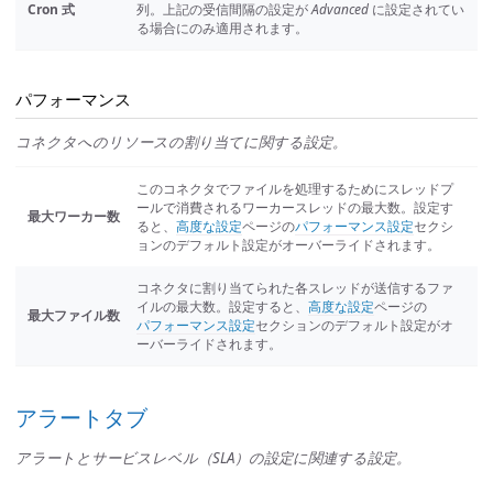
Cron 式
列。上記の受信間隔の設定が
Advanced
に設定されてい
る場合にのみ適用されます。
パフォーマンス
コネクタへのリソースの割り当てに関する設定。
このコネクタでファイルを処理するためにスレッドプ
ールで消費されるワーカースレッドの最大数。設定す
最大ワーカー数
ると、
高度な設定
ページの
パフォーマンス設定
セクシ
ョンのデフォルト設定がオーバーライドされます。
コネクタに割り当てられた各スレッドが送信するファ
イルの最大数。設定すると、
高度な設定
ページの
最大ファイル数
パフォーマンス設定
セクションのデフォルト設定がオ
ーバーライドされます。
アラートタブ
アラートとサービスレベル（SLA）の設定に関連する設定。