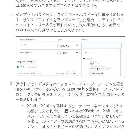
ださい。利用可能なストアドプロシージャはコネクタに依存し、
CData Arc でカスタマイズすることはできません。
インプットパラメータ
：各インプットパラメータに
値
を追加しま
す。サンプルファイルをアップロードした場合、エディタにドキ
ュメントのツリー表示が現れるので、次の画像のように必要な
XPath を簡単に見つけることができます。
アウトプットデスティネーション
：ストアドプロシージャの応答
値をXML ファイルに挿入するには
XPath
を選択し、ストアドプ
ロシージャの応答値をメッセージヘッダーに挿入するには
ヘッダ
ー
を選択します。
XPath：XPath を選択すると、デスティネーションは2つ
の部分に分かれます。
親レベルのXPath
は、XML ドキュ
メントにすでに存在している必要があります。
新しいノー
ド名
は、ルックアップの結果を保持するためにXMLドキュ
メントに挿入されるノードの名前です。各インプットパラ