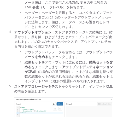
メータ値は、ここで提供されるXML 要素の中に独自の
XML 要素（リーフレベル）を持ちます。
ヘッダー：ヘッダーを選択すると、コネクタはインプット
パラメータごとに1つのヘッダーをアウトプットメッセー
ジに追加します。値は、データベースから返されるレコー
ドごとにカンマで区切られます。
アウトプットオプション
：ストアドプロシージャの結果には、結
果セット、戻り値、および / またはアウトプットパラメータが含
まれます。この2つのチェックボックスで、アウトプットに含め
る内容を細かく設定できます。
アウトプットパラメータを含めるには、
アウトプットパラ
メータを含める
をチェックします。
結果セットをアウトプットに含めるには、
結果セットを含
める
をチェックします（
アウトプットデスティネーション
がXPath の場合のみ適用可能）。さまざまな構造を持つ複
数の結果セットが返される場合があるため、結果セットは
インプットXML に追加の階層レベルで挿入されます。
ストアドプロシージャをテスト
をクリックして、インプットXML
の構造を確認します。