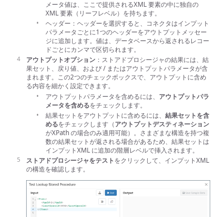
メータ値は、ここで提供されるXML 要素の中に独自の
XML 要素（リーフレベル）を持ちます。
ヘッダー：ヘッダーを選択すると、コネクタはインプット
パラメータごとに1つのヘッダーをアウトプットメッセー
ジに追加します。値は、データベースから返されるレコー
ドごとにカンマで区切られます。
アウトプットオプション
：ストアドプロシージャの結果には、結
果セット、戻り値、および / またはアウトプットパラメータが含
まれます。この2つのチェックボックスで、アウトプットに含め
る内容を細かく設定できます。
アウトプットパラメータを含めるには、
アウトプットパラ
メータを含める
をチェックします。
結果セットをアウトプットに含めるには、
結果セットを含
める
をチェックします（
アウトプットデスティネーション
がXPath の場合のみ適用可能）。さまざまな構造を持つ複
数の結果セットが返される場合があるため、結果セットは
インプットXML に追加の階層レベルで挿入されます。
ストアドプロシージャをテスト
をクリックして、インプットXML
の構造を確認します。