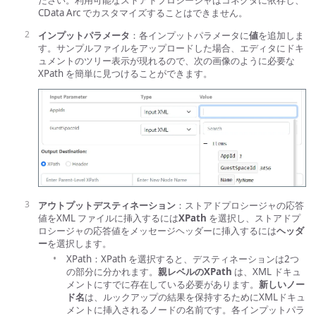
ださい。利用可能なストアドプロシージャはコネクタに依存し、
CData Arc でカスタマイズすることはできません。
インプットパラメータ
：各インプットパラメータに
値
を追加しま
す。サンプルファイルをアップロードした場合、エディタにドキ
ュメントのツリー表示が現れるので、次の画像のように必要な
XPath を簡単に見つけることができます。
アウトプットデスティネーション
：ストアドプロシージャの応答
値をXML ファイルに挿入するには
XPath
を選択し、ストアドプ
ロシージャの応答値をメッセージヘッダーに挿入するには
ヘッダ
ー
を選択します。
XPath：XPath を選択すると、デスティネーションは2つ
の部分に分かれます。
親レベルのXPath
は、XML ドキュ
メントにすでに存在している必要があります。
新しいノー
ド名
は、ルックアップの結果を保持するためにXMLドキュ
メントに挿入されるノードの名前です。各インプットパラ