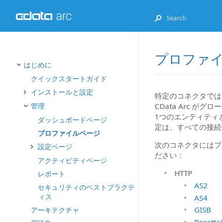
プロファ
はじめに
クイックスタートガイド
インストールと設定
特定のコネクタでは
CData Arc 
管理
1つのエンティティ
ダッシュボードページ
定は、すべての接続
プロファイルページ
次のコネクタにはプ
設定ページ
ださい：
アクティビティページ
HTTP
レポート
AS2
セキュリティのベストプラクテ
ィス
AS4
GISB
アーキテクチャ