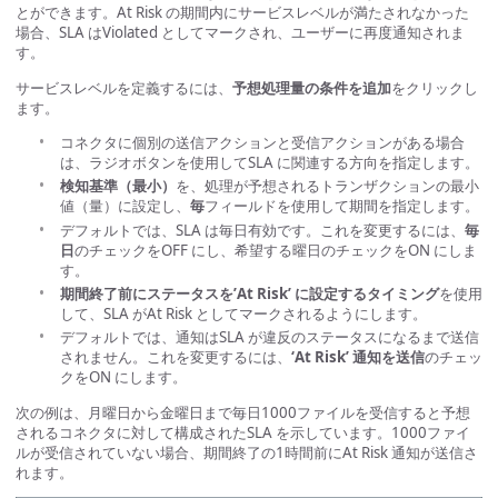
とができます。At Risk の期間内にサービスレベルが満たされなかった
場合、SLA はViolated としてマークされ、ユーザーに再度通知されま
す。
サービスレベルを定義するには、
予想処理量の条件を追加
をクリックし
ます。
コネクタに個別の送信アクションと受信アクションがある場合
は、ラジオボタンを使用してSLA に関連する方向を指定します。
検知基準（最小）
を、処理が予想されるトランザクションの最小
値（量）に設定し、
毎
フィールドを使用して期間を指定します。
デフォルトでは、SLA は毎日有効です。これを変更するには、
毎
日
のチェックをOFF にし、希望する曜日のチェックをON にしま
す。
期間終了前にステータスを’At Risk’ に設定するタイミング
を使用
して、SLA がAt Risk としてマークされるようにします。
デフォルトでは、通知はSLA が違反のステータスになるまで送信
されません。これを変更するには、
‘At Risk’ 通知を送信
のチェッ
クをON にします。
次の例は、月曜日から金曜日まで毎日1000ファイルを受信すると予想
されるコネクタに対して構成されたSLA を示しています。1000ファイ
ルが受信されていない場合、期間終了の1時間前にAt Risk 通知が送信さ
れます。