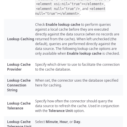
,
<element xsi:nil="true"></element>
, and
<element null="true"/>
<element
.
null="true"></element>
Check
Enable lookup cache
to perform queries
against a local cache before they are executed
directly against the data source (when no records are
Lookup Caching
returned from the cache). When left unchecked (the
default), queries are performed directly against the
data source. The following lookup cache options are
only available when
Enable lookup cache
is checked.
Lookup Cache
Specify which driver to use to facilitate the connection
Provider
to the cache database.
Lookup Cache
When set, the connector uses the database specified
Connection
here for caching.
String
Specify how often the connector should query the
Lookup Cache
data source to refresh the cache. Used in conjunction
Tolerance
with the
Tolerance Unit
option.
Lookup Cache
Select
Minute
,
Hour
, or
Day
.
Tolerance Unit