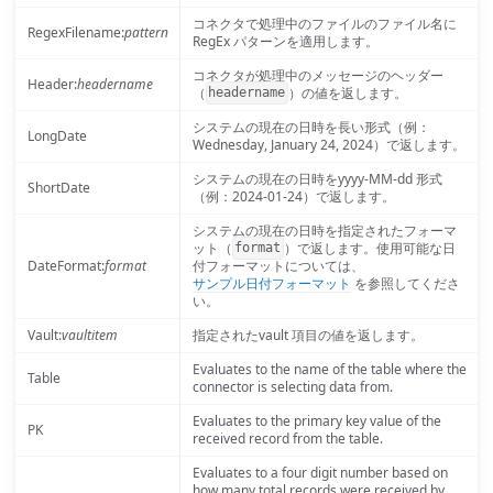
コネクタで処理中のファイルのファイル名に
RegexFilename:
pattern
RegEx パターンを適用します。
コネクタが処理中のメッセージのヘッダー
Header:
headername
（
）の値を返します。
headername
システムの現在の日時を長い形式（例：
LongDate
Wednesday, January 24, 2024）で返します。
システムの現在の日時をyyyy-MM-dd 形式
ShortDate
（例：2024-01-24）で返します。
システムの現在の日時を指定されたフォーマ
ット（
）で返します。使用可能な日
format
DateFormat:
format
付フォーマットについては、
サンプル日付フォーマット
を参照してくださ
い。
Vault:
vaultitem
指定されたvault 項目の値を返します。
Evaluates to the name of the table where the
Table
connector is selecting data from.
Evaluates to the primary key value of the
PK
received record from the table.
Evaluates to a four digit number based on
how many total records were received by