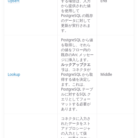
Upsert
する場合は、入力
End
から提供された値
を使用して
PostgreSQL の既存
のデータに対して
更新が実行されま
す。
PostgreSQL から値
を取得し、それら
の値をフロー内の
既存のArc メッセー
ジに挿入します。
ルックアップクエ
リ
は、コネクタが
Lookup
PostgreSQL から取
Middle
得する値を決定し
ます。これは、
PostgreSQL テーブ
ルに対するSQL ク
エリとしてフォー
マットする必要が
あります。
コネクタに入力さ
れたデータをスト
アドプロシージャ
の入力として扱