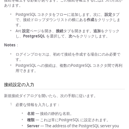
接続を確立する必要があります。この接続を確立するには2つの方法が
あります。
PostgreSQL コネクタをフローに追加します。次に、
設定
タブ
で、接続ドロップダウンリストの横にある
作成
をクリックしま
す。
Arc
設定
ページを開き、
接続
タブを開きます。
追加
をクリック
し、
PostgreSQL
を選択して、
次へ
をクリックします。
Notes
：
ログインプロセスは、初めて接続を作成する場合にのみ必要で
す。
PostgreSQL への接続は、複数のPostgreSQL コネクタ間で再利
用できます。
接続設定の入力
新規接続ダイアログを開いたら、次の手順に従います。
必要な情報を入力します：
名前
— 接続の静的な名前。
種類
— これは常にPostgreSQL に設定されます。
Server
— The address of the PostgreSQL server you