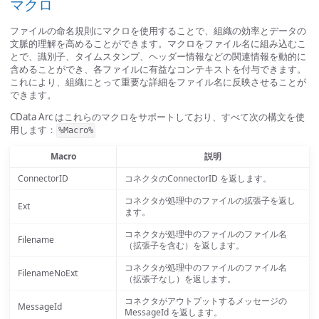
マクロ
ファイルの命名規則にマクロを使用することで、組織の効率とデータの
文脈的理解を高めることができます。マクロをファイル名に組み込むこ
とで、識別子、タイムスタンプ、ヘッダー情報などの関連情報を動的に
含めることができ、各ファイルに有益なコンテキストを付与できます。
これにより、組織にとって重要な詳細をファイル名に反映させることが
できます。
CData Arc はこれらのマクロをサポートしており、すべて次の構文を使
用します：
%Macro%
Macro
説明
ConnectorID
コネクタのConnectorID を返します。
コネクタが処理中のファイルの拡張子を返し
Ext
ます。
コネクタが処理中のファイルのファイル名
Filename
（拡張子を含む）を返します。
コネクタが処理中のファイルのファイル名
FilenameNoExt
（拡張子なし）を返します。
コネクタがアウトプットするメッセージの
MessageId
MessageId を返します。