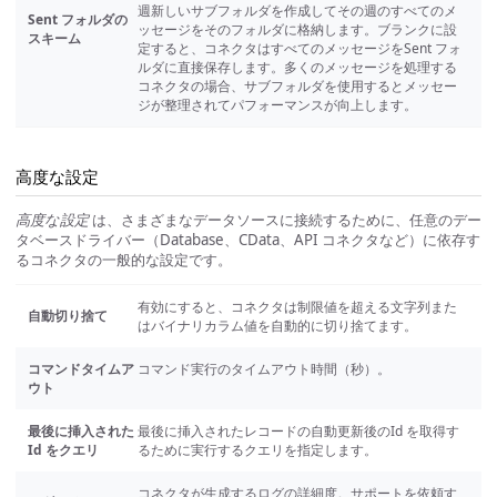
週新しいサブフォルダを作成してその週のすべてのメ
Sent フォルダの
ッセージをそのフォルダに格納します。ブランクに設
スキーム
定すると、コネクタはすべてのメッセージをSent フォ
ルダに直接保存します。多くのメッセージを処理する
コネクタの場合、サブフォルダを使用するとメッセー
ジが整理されてパフォーマンスが向上します。
高度な設定
高度な設定
は、さまざまなデータソースに接続するために、任意のデー
タベースドライバー（Database、CData、API コネクタなど）に依存す
るコネクタの一般的な設定です。
有効にすると、コネクタは制限値を超える文字列また
自動切り捨て
はバイナリカラム値を自動的に切り捨てます。
コマンドタイムア
コマンド実行のタイムアウト時間（秒）。
ウト
最後に挿入された
最後に挿入されたレコードの自動更新後のId を取得す
Id をクエリ
るために実行するクエリを指定します。
コネクタが生成するログの詳細度。サポートを依頼す