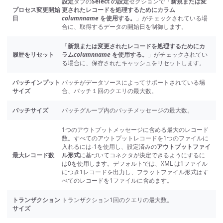
設定
タブの
Select の設定
セクションで「
新規または変
プロセス変更開始
更されたレコードを処理するためにカラム
日
columnname
を使用する。
」がチェックされている場
合に、取得するデータの開始日を制御します。
「
新規または変更されたレコードを処理するためにカ
履歴をリセット
ラム
columnname
を使用する。
」がチェックされてい
る場合に、保存されたキャッシュをリセットします。
バッチインプット
バッチがデータソースによってサポートされている場
サイズ
合、バッチ１回のクエリの最大数。
バッチサイズ
バッチグループ内のバッチメッセージの最大数。
1つのアウトプットメッセージに含める最大のレコード
数。すべてのアウトプットレコードを1つのファイルに
入れるには-1を使用し、設定済みの
アウトプットファイ
最大レコード数
ル形式
に基づいてコネクタが決定できるようにするに
は0を使用します。デフォルトでは、XML は1ファイル
につき1レコードを出力し、フラットファイル形式はす
べてのレコードを1ファイルに含めます。
トランザクション
トランザクション1回のクエリの最大数。
サイズ