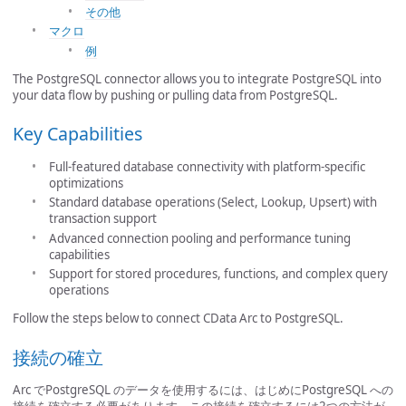
その他
マクロ
例
The PostgreSQL connector allows you to integrate PostgreSQL into
your data flow by pushing or pulling data from PostgreSQL.
Key Capabilities
Full-featured database connectivity with platform-specific
optimizations
Standard database operations (Select, Lookup, Upsert) with
transaction support
Advanced connection pooling and performance tuning
capabilities
Support for stored procedures, functions, and complex query
operations
Follow the steps below to connect CData Arc to PostgreSQL.
接続の確立
Arc でPostgreSQL のデータを使用するには、はじめにPostgreSQL への