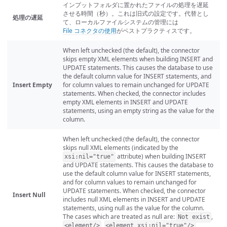
インプットフォルダに置かれたファイルの処理を遅延
させる時間（秒）。これは旧式の設定です。代替とし
処理の遅延
て、ローカルファイルシステムの管理には
File コネクタの使用
がベストプラクティスです。
When left unchecked (the default), the connector
skips empty XML elements when building INSERT and
UPDATE statements. This causes the database to use
the default column value for INSERT statements, and
Insert Empty
for column values to remain unchanged for UPDATE
statements. When checked, the connector includes
empty XML elements in INSERT and UPDATE
statements, using an empty string as the value for the
column.
When left unchecked (the default), the connector
skips null XML elements (indicated by the
attribute) when building INSERT
xsi:nil="true"
and UPDATE statements. This causes the database to
use the default column value for INSERT statements,
and for column values to remain unchanged for
UPDATE statements. When checked, the connector
Insert Null
includes null XML elements in INSERT and UPDATE
statements, using null as the value for the column.
The cases which are treated as null are:
,
Not exist
,
,
<element/>
<element xsi:nil="true"/>