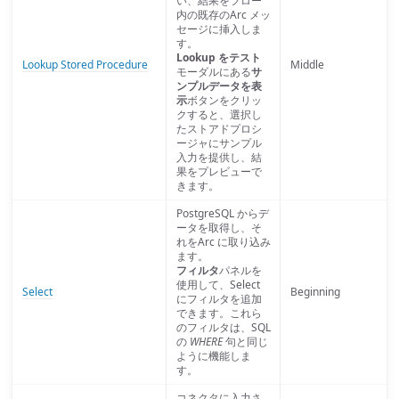
い、結果をフロー
内の既存のArc メッ
セージに挿入しま
す。
Lookup をテスト
Lookup Stored Procedure
Middle
モーダルにある
サ
ンプルデータを表
示
ボタンをクリッ
クすると、選択し
たストアドプロシ
ージャにサンプル
入力を提供し、結
果をプレビューで
きます。
PostgreSQL からデ
ータを取得し、そ
れをArc に取り込み
ます。
フィルタ
パネルを
使用して、Select
Select
Beginning
にフィルタを追加
できます。これら
のフィルタは、SQL
の
WHERE
句と同じ
ように機能しま
す。
コネクタに入力さ