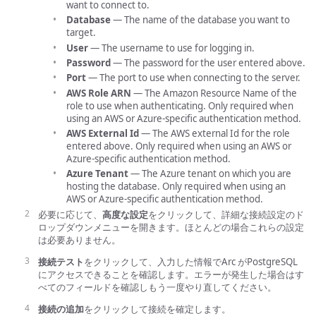
want to connect to.
Database
— The name of the database you want to
target.
User
— The username to use for logging in.
Password
— The password for the user entered above.
Port
— The port to use when connecting to the server.
AWS Role ARN
— The Amazon Resource Name of the
role to use when authenticating. Only required when
using an AWS or Azure-specific authentication method.
AWS External Id
— The AWS external Id for the role
entered above. Only required when using an AWS or
Azure-specific authentication method.
Azure Tenant
— The Azure tenant on which you are
hosting the database. Only required when using an
AWS or Azure-specific authentication method.
必要に応じて、
高度な設定
をクリックして、詳細な接続設定のド
ロップダウンメニューを開きます。ほとんどの場合これらの設定
は必要ありません。
接続テスト
をクリックして、入力した情報でArc がPostgreSQL
にアクセスできることを確認します。エラーが発生した場合はす
べてのフィールドを確認しもう一度やり直してください。
接続の追加
をクリックして接続を確定します。