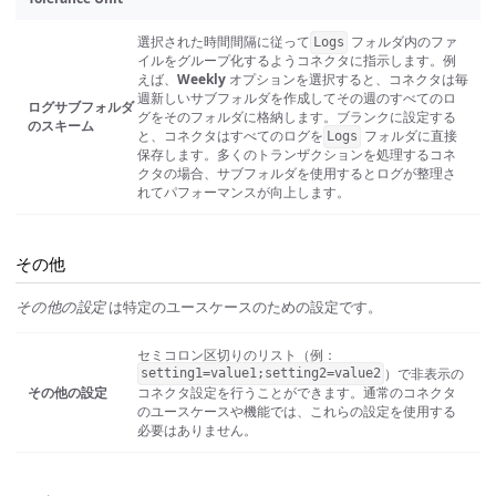
選択された時間間隔に従って
フォルダ内のファ
Logs
イルをグループ化するようコネクタに指示します。例
えば、
Weekly
オプションを選択すると、コネクタは毎
週新しいサブフォルダを作成してその週のすべてのロ
ログサブフォルダ
グをそのフォルダに格納します。ブランクに設定する
のスキーム
と、コネクタはすべてのログを
フォルダに直接
Logs
保存します。多くのトランザクションを処理するコネ
クタの場合、サブフォルダを使用するとログが整理さ
れてパフォーマンスが向上します。
その他
その他の設定
は特定のユースケースのための設定です。
セミコロン区切りのリスト（例：
）で非表示の
setting1=value1;setting2=value2
その他の設定
コネクタ設定を行うことができます。通常のコネクタ
のユースケースや機能では、これらの設定を使用する
必要はありません。