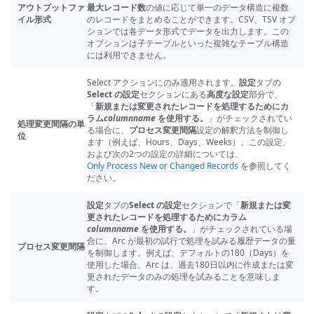
アウトプットファ
最大レコード数
の値に応じて単一のデータ構造に複数
イル形式
のレコードをまとめることができます。CSV、TSV オプ
ションでは各データ形式でデータを出力します。この
オプションは子テーブルといった複雑なテーブル構造
には利用できません。
Select アクションにのみ適用されます。
設定
タブの
Select の設定
セクションにある
高度な設定
部分で、
「
新規または変更されたレコードを処理するためにカ
ラム
columnname
を使用する。
」がチェックされてい
処理変更間隔の単
る場合に、
プロセス変更間隔
設定の解釈方法を制御し
位
ます（例えば、Hours、Days、Weeks）。この設定、
および次の2つの設定の詳細については、
Only Process New or Changed Records
を参照してく
ださい。
設定
タブの
Select の設定
セクションで「
新規または変
更されたレコードを処理するためにカラム
columnname
を使用する。
」がチェックされている場
合に、Arc が最初の試行で処理を試みる履歴データの量
プロセス変更間隔
を制御します。例えば、デフォルトの180（Days）を
使用した場合、Arc は、過去180日以内に作成または変
更されたデータのみの処理を試みることを意味しま
す。