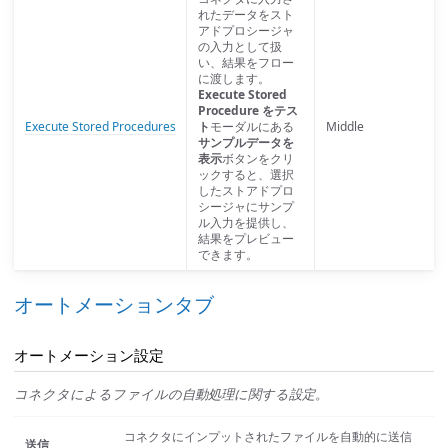
れたデータをスト
アドプロシージャ
の入力として扱
い、結果をフロー
に渡します。
Execute Stored
Procedure をテス
Execute Stored Procedures
ト
モーダルにある
Middle
サンプルデータを
表示
ボタンをクリ
ックすると、選択
したストアドプロ
シージャにサンプ
ル入力を提供し、
結果をプレビュー
できます。
オートメーションタブ
オートメーション設定
コネクタによるファイルの自動処理に関する設定。
コネクタにインプットされたファイルを自動的に送信
送信