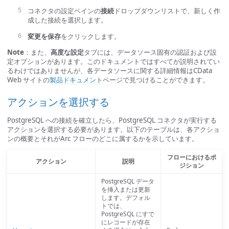
コネクタの設定ペインの
接続
ドロップダウンリストで、新しく作
成した接続を選択します。
変更を保存
をクリックします。
Note
：また、
高度な設定
タブには、データソース固有の認証および設
定オプションがあります。このドキュメントではすべてが説明されてい
るわけではありませんが、各データソースに関する詳細情報はCData
Web サイトの
製品ドキュメント
ページで見つけることができます。
アクションを選択する
PostgreSQL への接続を確立したら、PostgreSQL コネクタが実行する
アクションを選択する必要があります。以下のテーブルは、各アクショ
ンの概要とそれがArc フローのどこに属するかを示しています。
フローにおけるポ
アクション
説明
ジション
PostgreSQL データ
を挿入または更新
します。デフォル
トでは、
PostgreSQL にすで
にレコードが存在