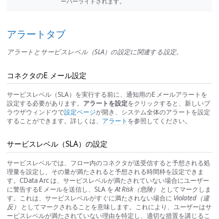
ーバーライドされます。
アラートタブ
アラートとサービスレベル（SLA）の設定に関連する設定。
コネクタのE メール設定
サービスレベル（SLA）を実行する前に、通知用のE メールアラートを
設定する必要があります。
アラートを設定
をクリックすると、新しいブ
ラウザウィンドウで
設定ページ
が開き、システム全体のアラートを設定
することができます。詳しくは、
アラート
を参照してください。
サービスレベル（SLA）の設定
サービスレベルでは、フロー内のコネクタが送受信すると予想される処
理量を設定し、その量が満たされると予想される時間枠を設定できま
す。CData Arc は、サービスレベルが満たされていない場合にユーザー
に警告するE メールを送信し、SLA を
At Risk（危険）
としてマークしま
す。これは、サービスレベルがすぐに満たされない場合に
Violated（違
反）
としてマークされることを意味します。これにより、ユーザーはサ
ービスレベルが満たされていない理由を特定し、適切な措置を講じるこ