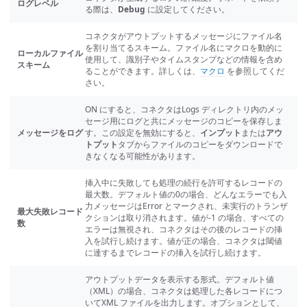
ログレベル
る際は、
Debug
に設定してください。
コネクタがアウトプットするメッセージにファイル名
を割り当てるスキーム。ファイル名にマクロを動的に
ローカルファイル
使用して、識別子やタイムスタンプなどの情報を含め
スキーム
ることができます。詳しくは、
マクロ
を参照してくだ
さい。
ON にすると、コネクタはLogs ディレクトリ内のメッ
セージ用にログと共にメッセージのコピーを保存しま
メッセージをログ
す。この設定を無効にすると、
インプット
または
アウ
トプット
タブからファイルのコピーをダウンロードで
きなくなる可能性があります。
挿入中に失敗しても処理の続行を許可するレコードの
最大数。デフォルト値の0の場合、どんなエラーでも入
力メッセージはError とマークされ、未実行のトランザ
最大失敗レコード
クションは取り消されます。値が-1 の場合、すべての
数
エラーは無視され、コネクタはその後のレコードの挿
入を試行し続けます。値が正の場合、コネクタは閾値
に達するまでレコードの挿入を試行し続けます。
アウトプットデータを表示する形式。デフォルト値
（XML）の場合、コネクタは処理した各レコードにつ
いてXML ファイルを出力します。オプションとして、