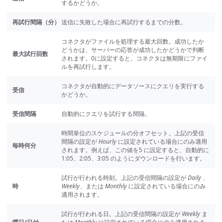
するかどうか。
再試行間隔（分）
送信に失敗した場合に再試行するまでの分数。
コネクタがファイルを処理する最大回数。成功したか
どうかは、サーバーの応答が成功したかどうかで判断
最大試行回数
されます。0に設定すると、コネクタは無期限にファイ
ルを再試行します。
コネクタが自動的にデータソースにクエリを実行する
受信
かどうか。
受信間隔
自動的にクエリを試行する間隔。
時間単位のスケジュールの分オフセット。上記の受信
間隔の設定が
Hourly
に設定されている場合にのみ適用
毎時何分
されます。例えば、この値を5 に設定すると、自動的に
1:05、2:05、3:05 のようにダウンロードを行います。
試行が行われる時刻。上記の受信間隔の設定が
Daily
、
時
Weekly
、または
Monthly
に設定されている場合にのみ
適用されます。
試行が行われる日。上記の受信間隔の設定が
Weekly
ま