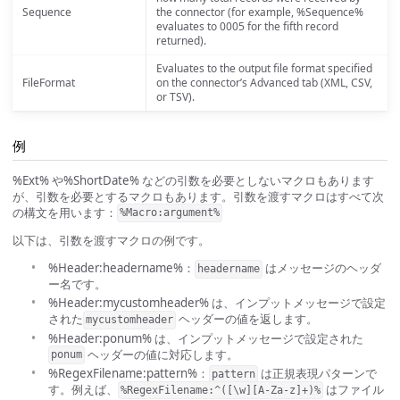
Sequence
the connector (for example, %Sequence%
evaluates to 0005 for the fifth record
returned).
Evaluates to the output file format specified
FileFormat
on the connector’s Advanced tab (XML, CSV,
or TSV).
例
%Ext% や%ShortDate% などの引数を必要としないマクロもあります
が、引数を必要とするマクロもあります。引数を渡すマクロはすべて次
の構文を用います：
%Macro:argument%
以下は、引数を渡すマクロの例です。
%Header:headername%：
はメッセージのヘッダ
headername
ー名です。
%Header:mycustomheader% は、インプットメッセージで設定
された
ヘッダーの値を返します。
mycustomheader
%Header:ponum% は、インプットメッセージで設定された
ヘッダーの値に対応します。
ponum
%RegexFilename:pattern%：
は正規表現パターンで
pattern
す。例えば、
はファイル
%RegexFilename:^([\w][A-Za-z]+)%