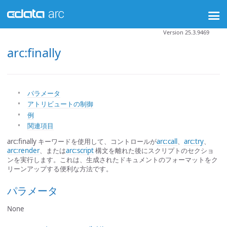
Version 25.3.9469
arc:finally
パラメータ
アトリビュートの制御
例
関連項目
arc:finally キーワードを使用して、コントロールが
arc:call
、
arc:try
、
arc:render
、または
arc:script
構文を離れた後にスクリプトのセクショ
ンを実行します。これは、生成されたドキュメントのフォーマットをク
リーンアップする便利な方法です。
パラメータ
None