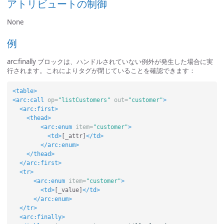
アトリビュートの制御
None
例
arc:finally ブロックは、ハンドルされていない例外が発生した場合に実
行されます。これによりタグが閉じていることを確認できます：
<table>
<arc:call
op=
"listCustomers"
out=
"customer"
>
<arc:first>
<thead>
<arc:enum
item=
"customer"
>
<td>
[_attr]
</td>
</arc:enum>
</thead>
</arc:first>
<tr>
<arc:enum
item=
"customer"
>
<td>
[_value]
</td>
</arc:enum>
</tr>
<arc:finally>