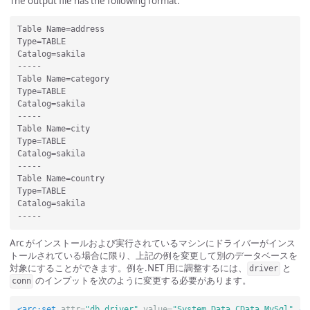
The output file has the following format:
Table Name=address

Type=TABLE

Catalog=sakila

-----

Table Name=category

Type=TABLE

Catalog=sakila

-----

Table Name=city

Type=TABLE

Catalog=sakila

-----

Table Name=country

Type=TABLE

Catalog=sakila

Arc がインストールおよび実行されているマシンにドライバーがインス
トールされている場合に限り、上記の例を変更して別のデータベースを
対象にすることができます。例を.NET 用に調整するには、
と
driver
のインプットを次のように変更する必要があります。
conn
<arc:set
attr=
"db.driver"
value=
"System.Data.CData.MySql"
/>