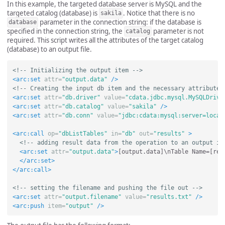
In this example, the targeted database server is MySQL and the
targeted catalog (database) is
. Notice that there is no
sakila
parameter in the connection string: if the database is
database
specified in the connection string, the
parameter is not
catalog
required. This script writes all the attributes of the target catalog
(database) to an output file.
<!-- Initializing the output item -->
<arc:set
attr=
"output.data"
/>
<!-- Creating the input db item and the necessary attributes
<arc:set
attr=
"db.driver"
value=
"cdata.jdbc.mysql.MySQLDrive
<arc:set
attr=
"db.catalog"
value=
"sakila"
/>
<arc:set
attr=
"db.conn"
value=
"jdbc:cdata:mysql:server=local
<arc:call
op=
"dbListTables"
in=
"db"
out=
"results"
>
<!-- adding result data from the operation to an output it
<arc:set
attr=
"output.data"
>
[output.data]\nTable Name=[res
</arc:set>
</arc:call>
<!-- setting the filename and pushing the file out -->
<arc:set
attr=
"output.filename"
value=
"results.txt"
/>
<arc:push
item=
"output"
/>