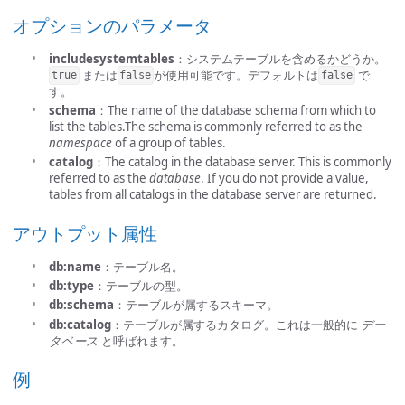
オプションのパラメータ
includesystemtables
：システムテーブルを含めるかどうか。
または
が使用可能です。デフォルトは
で
true
false
false
す。
schema
：The name of the database schema from which to
list the tables.The schema is commonly referred to as the
namespace
of a group of tables.
catalog
：The catalog in the database server. This is commonly
referred to as the
database
. If you do not provide a value,
tables from all catalogs in the database server are returned.
アウトプット属性
db:name
：テーブル名。
db:type
：テーブルの型。
db:schema
：テーブルが属するスキーマ。
db:catalog
：テーブルが属するカタログ。これは一般的に
デー
タベース
と呼ばれます。
例