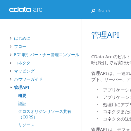
管理API
はじめに
フロー
EDI 取引パートナー管理コンソール
CData Arc の
呼び出しでも実行が
コネクタ
マッピング
管理API は、一連
プト、サーバー、ア
ハウツーガイド
管理API
アプリケーシ
概要
アプリケーシ
認証
処理用にアプ
クロスオリジンリソース共有
コネクタまた
（CORS）
コネクタの送
リソース
管理API は、デフ