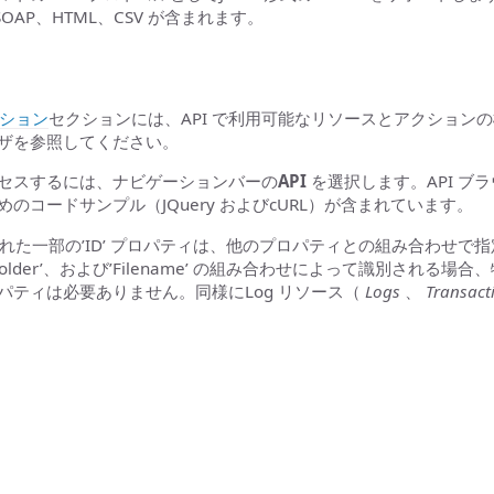
、SOAP、HTML、CSV が含まれます。
ション
セクションには、API で利用可能なリソースとアクション
ウザを参照してください。
アクセスするには、ナビゲーションバーの
API
を選択します。API 
ためのコードサンプル（JQuery およびcURL）が含まれています。
れた一部の’ID’ プロパティは、他のプロパティとの組み合わせ
Id’、’Folder’、および’Filename’ の組み合わせによって識別さ
’ プロパティは必要ありません。同様にLog リソース（
Logs
、
Transact