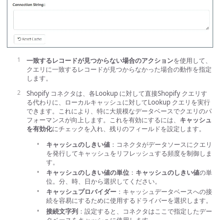
一致するレコードが見つからない場合のアクション
を使用して、
クエリに一致するレコードが見つからなかった場合の動作を指定
します。
Shopify コネクタは、各Lookup に対して直接Shopify クエリす
る代わりに、ローカルキャッシュに対してLookup クエリを実行
できます。これにより、特に大規模なデータベースでクエリのパ
フォーマンスが向上します。これを有効にするには、
キャッシュ
を有効化
にチェックを入れ、残りのフィールドを設定します。
キャッシュのしきい値
：コネクタがデータソースにクエリ
を発行してキャッシュをリフレッシュする頻度を制御しま
す。
キャッシュのしきい値の単位
：
キャッシュのしきい値
の単
位。分、時、日から選択してください。
キャッシュプロバイダー
：キャッシュデータベースへの接
続を容易にするために使用するドライバーを選択します。
接続文字列
：設定すると、コネクタはここで指定したデー
タベースをキャッシュに使用します。