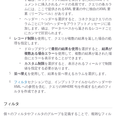
ュメントに挿入されるノードの名前です。クエリの各カラ
ムには、ここで提供されるXML 要素の中に独自のXML 要
素（リーフレベル）があります。
ヘッダー：ヘッダーを選択すると、コネクタはクエリのカ
ラムごとに1つのヘッダーをアウトプットメッセージに追
加します。値は、データベースから返されるレコードごと
にカンマで区切られます。
レコード制限
を使用して、クエリが複数の結果を返した場合の処
理を指定します。
ドロップダウンで
最初の結果を使用
を選択すると、
結果が
複数ある場合エラー
を使用して、複数の結果が返された場
合にエラーを表示することができます。
カスタム制限
を選択すると、表示されるフィールドで制限
値を指定する必要があります。
並べ替え
を使用して、結果を並べ替えるカラムを選択します。
フィルタ
セクションでは、インプットファイルからのヘッダーや
XML への参照を含む、クエリのWHERE 句を作成するためのフィ
ルタを作成できます。
フィルタ
個々のフィルタやフィルタのグループを定義することで、複雑なフィル