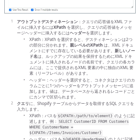
アウトプットデスティネーション
：クエリの応答値をXML ファ
イルに挿入するには
XPath
を選択し、クエリの応答値をメッセ
ージヘッダーに挿入するには
ヘッダー
を選択します。
XPath：XPath を選択すると、デスティネーションは2つ
の部分に分かれます。
親レベルのXPath
は、XML ドキュ
メントにすでに存在している必要があります。
新しいノー
ド名
は、ルックアップの結果を保持するためにXML ドキ
ュメントに挿入されるノードの名前です。クエリの各カラ
ムには、ここで提供されるXML 要素の中に独自のXML 要
素（リーフレベル）があります。
ヘッダー：ヘッダーを選択すると、コネクタはクエリのカ
ラムごとに1つのヘッダーをアウトプットメッセージに追
加します。値は、データベースから返されるレコードごと
にカンマで区切られます。
クエリ
に、Shopify テーブルからデータを取得するSQL クエリを
入力します。
XPath：パスを
のように記
${XPATH:/path/to/element}
述します。例：
SELECT CustomerID FROM Customers
WHERE CustomerName =
${XPATH:/Items/Invoices/Customer}
ヘッダー：パスを
のように記述
${HEADER:HeaderName}