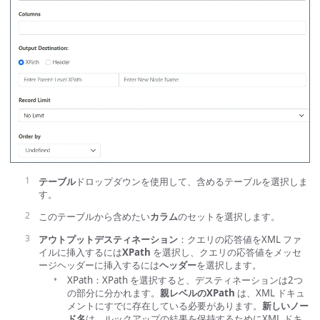
テーブル
ドロップダウンを使用して、含めるテーブルを選択しま
す。
このテーブルから含めたい
カラム
のセットを選択します。
アウトプットデスティネーション
：クエリの応答値をXML ファ
イルに挿入するには
XPath
を選択し、クエリの応答値をメッセ
ージヘッダーに挿入するには
ヘッダー
を選択します。
XPath：XPath を選択すると、デスティネーションは2つ
の部分に分かれます。
親レベルのXPath
は、XML ドキュ
メントにすでに存在している必要があります。
新しいノー
ド名
は、ルックアップの結果を保持するためにXML ドキ