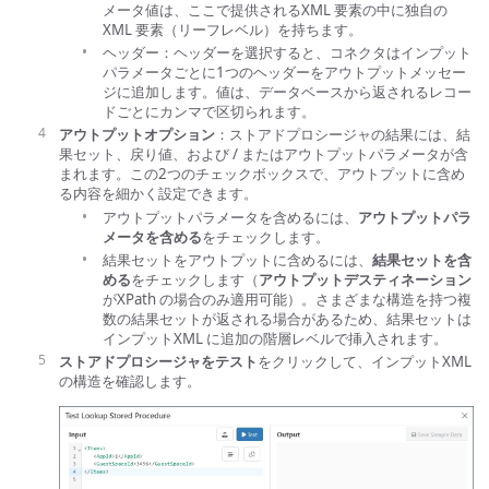
メータ値は、ここで提供されるXML 要素の中に独自の
XML 要素（リーフレベル）を持ちます。
ヘッダー：ヘッダーを選択すると、コネクタはインプット
パラメータごとに1つのヘッダーをアウトプットメッセー
ジに追加します。値は、データベースから返されるレコー
ドごとにカンマで区切られます。
アウトプットオプション
：ストアドプロシージャの結果には、結
果セット、戻り値、および / またはアウトプットパラメータが含
まれます。この2つのチェックボックスで、アウトプットに含め
る内容を細かく設定できます。
アウトプットパラメータを含めるには、
アウトプットパラ
メータを含める
をチェックします。
結果セットをアウトプットに含めるには、
結果セットを含
める
をチェックします（
アウトプットデスティネーション
がXPath の場合のみ適用可能）。さまざまな構造を持つ複
数の結果セットが返される場合があるため、結果セットは
インプットXML に追加の階層レベルで挿入されます。
ストアドプロシージャをテスト
をクリックして、インプットXML
の構造を確認します。