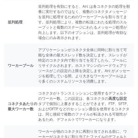
並列処理を有効にすると、Arc は各コネクタの処理を順
番に実行するのではなく、複数のコネクタメッセージ
を並列に処理するためのワーカープールを割り当てま
並列処理
す。並列処理により、複数の転送にわたる処理のスル
ープットと複数のステージにわたるメッセージ処理が
向上します。以下のオプションは、並列処理が有効な
場合にのみ表示されます。
アプリケーションがコネクタ全体に同時に割り当て可
能な全体の最大スレッド数を決定します。スレッドが
特定のコネクタ内で割り当てを完了したら、プールに
ワーカープール
リサイクルされます。ホストマシンのハードウェアリ
ソースがこの設定の上限を決定します。Arc がメッセー
ジを処理している間、より大きなワーカープールはよ
り多くのシステムリソースを消費します。
コネクタがトランスミッションに使用するデフォルト
のワーカー数。この設定は、各コネクタの
高度な設定
コネクタあたりの
タブで個別に上書きすることができます。FTP、SFTP、
最大ワーカー数
およびOFTP などのセッション通信を使用するコネクタ
は、同じ接続で複数のファイルが転送される可能性が
あるため、デフォルトで1ワーカーになります。
ワーカーが他のコネクタに再割り当てされる前に、ワ
ーカーがコネクタに割り当てたファイルのデフォルト