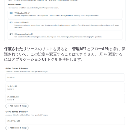
保護されたリソース
のリストを見ると、
管理API
と
フローAPI
は
常に
保
護されていて、この設定を変更することはできません。UI を保護する
には
アプリケーションUI
トグルを使用します。