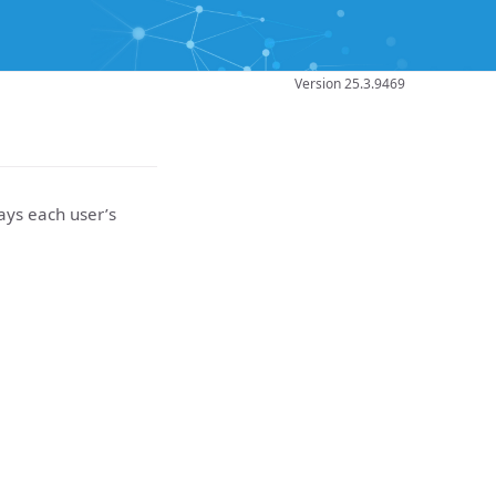
Version 25.3.9469
lays each user’s