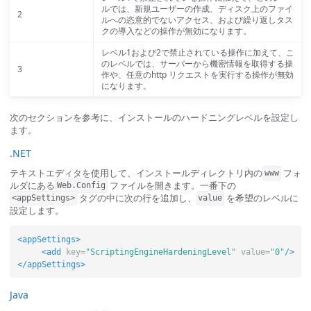
ルでは、新規ユーザーの作成、ディスク上のファイ
2
ルへの恣意的でないアクセス、および繰り返しタス
クの導入などの操作が無効になります。
レベル1および2で禁止されている操作に加えて、こ
のレベルでは、サーバーから機密情報を取得する操
3
作や、任意のhttp リクエストを実行する操作が無効
になります。
次のセクションを参考に、インストールのハードニングレベルを設定し
ます。
.NET
テキストエディタを使用して、インストールディレクトリ内の
フォ
www
ルダにある
ファイルを開きます。一番下の
Web.Config
タグの中に次の行を追加し、
を希望のレベルに
<appSettings>
value
設定します。
<appSettings>
<add
key=
"ScriptingEngineHardeningLevel"
value=
"0"
/>
</appSettings>
Java