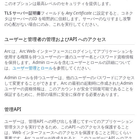
このオプションは最高レベルのセキュリティを提供します。
TLS サーバー証明書
フィールドを
Any Certificate
に設定すると、コネク
タはサーバーのID を暗黙的に信頼します。サーバーのなりすまし攻撃
の心配がない場合にのみ、これを実行してください。
ユーザーと管理者の管理およびAPI へのアクセス
Arc は、Arc Web インターフェースにログインしてアプリケーションを
使用する権限を持つユーザーの一連のユーザー名とパスワード資格情報
を保持します。Admin ロールを含むユーザーとロールの詳細について
は、
ユーザー管理とロール
を参照してください。
Admin ロールを持つユーザーは、他のユーザーのパスワードにアクセス
して変更することができます。Arc の最初の起動時に作成されたAdmin
ユーザーの資格情報は、このアカウントが安全で回復可能であることを
保証するために、外部の場所に安全に保存する必要があります。
管理API
ユーザーは、管理API への呼び出しを通じてすべてのアプリケーション
管理タスクを実行できるため、このAPI へのアクセスを保護すること
は、Web インターフェースへのアクセスを保護することと同じくらい
重要です。Arc ユーザーが作成されると、このユーザーにAPI へのアク