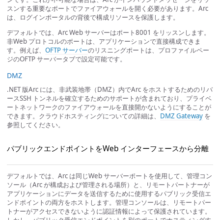
スンする重要なポートでファイアウォールを開く必要があります。Arc
は、ログインポータルの背後で構成リソースを保護します。
デフォルトでは、Arc Web サーバーはポート8001 をリッスンします。
非Web プロトコルのポートは、アプリケーションで直接構成できま
す。例えば、
OFTP サーバー
のリスニングポートは、プロファイルペー
ジのOFTP サーバータブで設定可能です。
DMZ
.NET 版Arc には、非武装地帯（DMZ）内でArc をホストするためのリバ
ースSSH トンネルを確立するためのサポートが含まれており、プライベ
ートネットワークのファイアウォールを直接開かないようにすることが
できます。クラウドホスティングについての詳細は、
DMZ Gateway
を
参照してください。
パブリックエンドポイントをWeb インターフェースから分離
デフォルトでは、Arc は同じWeb サーバーポートを使用して、管理コン
ソール（Arc が構成および管理される場所）と、リモートパートナーが
アプリケーションにデータを送信するために使用するパブリック受信エ
ンドポイントの両方をホストします。管理コンソールは、リモートパー
トナーがアクセスできないように認証情報によって保護されています。
しかし、パブリック受信エンドポイントを別のポートでホスティングす