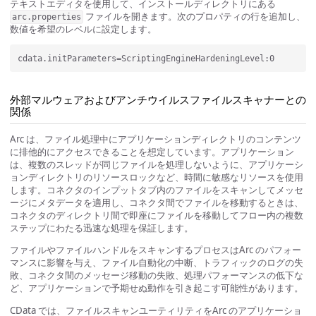
テキストエディタを使用して、インストールディレクトリにある
ファイルを開きます。次のプロパティの行を追加し、
arc.properties
数値を希望のレベルに設定します。
外部マルウェアおよびアンチウイルスファイルスキャナーとの
関係
Arc は、ファイル処理中にアプリケーションディレクトリのコンテンツ
に排他的にアクセスできることを想定しています。アプリケーション
は、複数のスレッドが同じファイルを処理しないように、アプリケーシ
ョンディレクトリのリソースロックなど、時間に敏感なリソースを使用
します。コネクタのインプットタブ内のファイルをスキャンしてメッセ
ージにメタデータを適用し、コネクタ間でファイルを移動するときは、
コネクタのディレクトリ間で即座にファイルを移動してフロー内の複数
ステップにわたる迅速な処理を保証します。
ファイルやファイルハンドルをスキャンするプロセスはArc のパフォー
マンスに影響を与え、ファイル自動化の中断、トラフィックのログの失
敗、コネクタ間のメッセージ移動の失敗、処理パフォーマンスの低下な
ど、アプリケーションで予期せぬ動作を引き起こす可能性があります。
CData では、ファイルスキャンユーティリティをArc のアプリケーショ