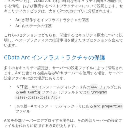
このページでは、CData Arc で利用可能なセキュリティ関連の機能に関
する情報、および推奨するベストプラクティスについて説明します。セ
キュリティのトピックは、大きく2つのカテゴリに分類されます。
Arc が動作するインフラストラクチャの保護
Arc 内のデータの保護
これらのセクションはどちらも、関連するセキュリティ概念について説
明し、ベストプラクティスの推奨事項を備えたサブセクションを含んで
います。
CData Arc インフラストラクチャの保護
多くのセキュリティ設定は、サーバーの設定ファイルによって管理され
ます。Arc に含まれる組み込みWeb サーバーを使用する場合、サーバー
設定ファイルは次の場所にあります。
.NET 版—Arc インストールディレクトリ内の
フォルダにあ
www
る
ファイル（デフォルトでは
Web.Config
C:\Program
）
Files\CData\CData Arc
Java 版—Arc インストールディレクトリにある
arc.properties
ファイル
Arc を外部サーバーにデプロイする場合は、その外部サーバーの設定フ
ァイルを代わりに使用する必要があります。