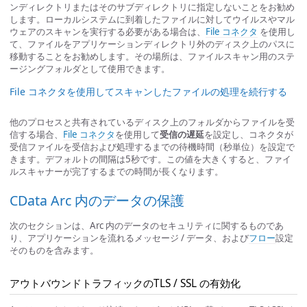
ンディレクトリまたはそのサブディレクトリに指定しないことをお勧め
します。ローカルシステムに到着したファイルに対してウイルスやマル
ウェアのスキャンを実行する必要がある場合は、
File コネクタ
を使用し
て、ファイルをアプリケーションディレクトリ外のディスク上のパスに
移動することをお勧めします。その場所は、ファイルスキャン用のステ
ージングフォルダとして使用できます。
File コネクタを使用してスキャンしたファイルの処理を続行する
他のプロセスと共有されているディスク上のフォルダからファイルを受
信する場合、
File コネクタ
を使用して
受信の遅延
を設定し、コネクタが
受信ファイルを受信および処理するまでの待機時間（秒単位）を設定で
きます。デフォルトの間隔は5秒です。この値を大きくすると、ファイ
ルスキャナーが完了するまでの時間が長くなります。
CData Arc 内のデータの保護
次のセクションは、Arc 内のデータのセキュリティに関するものであ
り、アプリケーションを流れるメッセージ / データ、および
フロー
設定
そのものを含みます。
アウトバウンドトラフィックのTLS / SSL の有効化