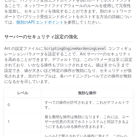
ることで、ネットワーク / ファイアウォールのルールを使用して冗長性
を追加し、セキュリティを強化することができます。別のネットワーク
ポートでパブリック受信エンドポイントをホストする方法の詳細につい
ては、
個別のAPI エンドポイント
を参照してください。
サーバーのセキュリティ設定の強化
Arc の設定ファイルに
コンフィギュ
ScriptingEngineHardeningLevel
レーションパラメータを設定することで、Arc サーバーのセキュリティ
を高めることができます。デフォルトでは、このパラメータは
に設定
0
されており、いかなる操作もブロックされません。値は
から
まで
0
3
設定でき、値が大きいほど特定の操作が無効になり、セキュリティが強
化されます。次のテーブルは、各ハードニングレベルでどの操作が無効
になるかを示しています。
レベル
無効な操作
すべての操作が許可されます。これがデフォルトで
0
す。
最も脆弱な操作は無効になります。これには、ユー
1
ザーが任意の方法でホストシステムと対話できるよ
うにするあらゆる操作が含まれます。
レベル1で禁止されている操作に加えて、このレベ