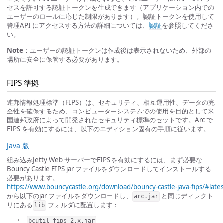
セスを許可する認証トークンを生成できます（アプリケーション内での
ユーザーのロールに応じた制限があります）。認証トークンを使用して
管理API にアクセスする方法の詳細については、
認証
を参照してくださ
い。
Note
：ユーザーの認証トークンは作成後は表示されないため、外部の
場所に安全に保管する必要があります。
FIPS 準拠
連邦情報処理標準（FIPS）は、セキュリティ、相互運用性、データの完
全性を確保するため、コンピューターシステムでの使用を目的として米
国連邦政府によって開発されたセキュリティ標準のセットです。Arc で
FIPS を有効にするには、以下のエディション固有の手順に従います。
Java 版
組み込みJetty Web サーバーでFIPS を有効にするには、まず必要な
Bouncy Castle FIPS jar ファイルをダウンロードしてインストールする
必要があります。
https://www.bouncycastle.org/download/bouncy-castle-java-fips/#lates
から以下のjar ファイルをダウンロードし、
と同じディレクト
arc.jar
リにある
フォルダに配置します：
lib
bcutil-fips-2.x.jar