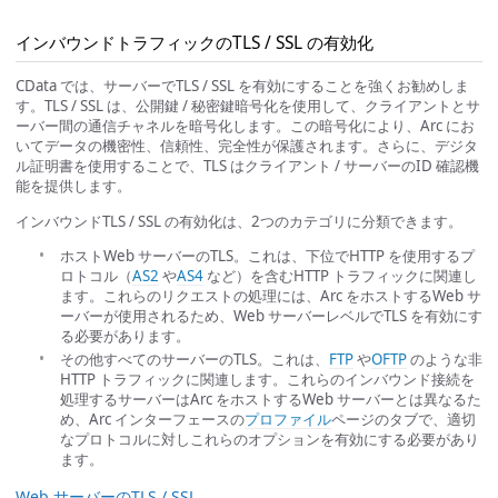
インバウンドトラフィックのTLS / SSL の有効化
CData では、サーバーでTLS / SSL を有効にすることを強くお勧めしま
す。TLS / SSL は、公開鍵 / 秘密鍵暗号化を使用して、クライアントとサ
ーバー間の通信チャネルを暗号化します。この暗号化により、Arc にお
いてデータの機密性、信頼性、完全性が保護されます。さらに、デジタ
ル証明書を使用することで、TLS はクライアント / サーバーのID 確認機
能を提供します。
インバウンドTLS / SSL の有効化は、2つのカテゴリに分類できます。
ホストWeb サーバーのTLS。これは、下位でHTTP を使用するプ
ロトコル（
AS2
や
AS4
など）を含むHTTP トラフィックに関連し
ます。これらのリクエストの処理には、Arc をホストするWeb サ
ーバーが使用されるため、Web サーバーレベルでTLS を有効にす
る必要があります。
その他すべてのサーバーのTLS。これは、
FTP
や
OFTP
のような非
HTTP トラフィックに関連します。これらのインバウンド接続を
処理するサーバーはArc をホストするWeb サーバーとは異なるた
め、Arc インターフェースの
プロファイル
ページのタブで、適切
なプロトコルに対しこれらのオプションを有効にする必要があり
ます。
Web サーバーのTLS / SSL