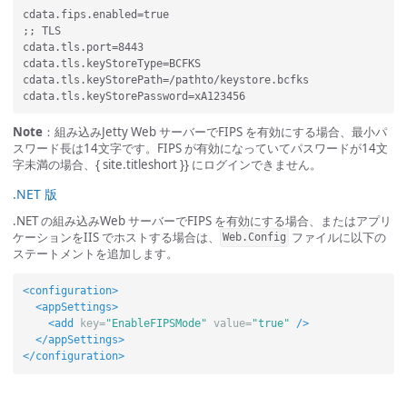
cdata.fips.enabled=true

;; TLS

cdata.tls.port=8443

cdata.tls.keyStoreType=BCFKS

cdata.tls.keyStorePath=/pathto/keystore.bcfks

Note
：組み込みJetty Web サーバーでFIPS を有効にする場合、最小パ
スワード長は14文字です。FIPS が有効になっていてパスワードが14文
字未満の場合、{ site.titleshort }} にログインできません。
.NET 版
.NET の組み込みWeb サーバーでFIPS を有効にする場合、またはアプリ
ケーションをIIS でホストする場合は、
ファイルに以下の
Web.Config
ステートメントを追加します。
<configuration>
<appSettings>
<add
key=
"EnableFIPSMode"
value=
"true"
/>
</appSettings>
</configuration>