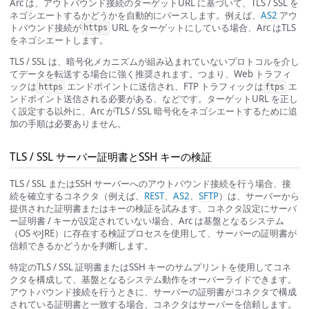
Arc は、アウトバウンド接続のターゲットURL に基づいて、TLS / SSL を
ネゴシエートするかどうかを自動的にパースします。例えば、
AS2
アウ
トバウンド接続が
URL をターゲットにしている場合、Arc はTLS
https
をネゴシエートします。
TLS / SSL は、暗号化メカニズムが組み込まれていないプロトコルを介し
てデータを転送する場合に強く推奨されます。つまり、Web トラフィ
ックは
エンドポイントに送信され、FTP トラフィックは
エ
https
ftps
ンドポイント送信される必要がある、などです。ターゲットURL を正し
く設定する以外に、Arc がTLS / SSL 暗号化をネゴシエートするために追
加の手順は必要ありません。
TLS / SSL サーバー証明書とSSH キーの検証
TLS / SSL またはSSH サーバーへのアウトバウンド接続を行う場合、接
続を確立するコネクタ（例えば、
REST
、
AS2
、
SFTP
）は、サーバーから
提供された証明書またはキーの検証を試みます。コネクタ設定にサーバ
ー証明書 / キーが設定されていない場合、Arc は基盤となるシステム
（OS やJRE）に存在する検証プロセスを使用して、サーバーの証明書が
信頼できるかどうかを判断します。
特定のTLS / SSL 証明書またはSSH キーのサムプリントを使用してコネ
クタを構成して、基盤となるシステム動作をオーバーライドできます。
アウトバウンド接続を行うときに、サーバーの証明書がコネクタで構成
されている証明書と一致する場合、コネクタはサーバーを信頼します。