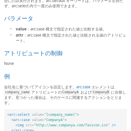
合にのみ実行されます。arc:default キーワードは、パラメータを持た
ず、arc:select 内で一度のみ使用できます。
パラメータ
value
：arc:case 構文で指定された値と比較する値。
attr
：arc:case 構文で指定された値と比較される値のアトリビュ
ート。
アトリビュートの制御
None
例
会社名に基づいてアイコンを設定します。
arc:case
エレメントは、
アトリビュートの
および
に合致し
company_name
CompanyA
CompanyB
ます。見つかった場合は、そのケースに関連するアクションをとりま
す。
<arc:select
value=
"[company_name]"
>
<arc:case
value=
"CompanyA"
>
<img
src=
"http://www.companya.com/favicon.ico"
/>
</arc:case>