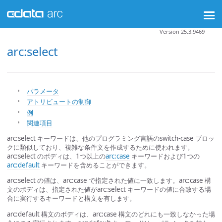
Version 25.3.9469
arc:select
パラメータ
アトリビュートの制御
例
関連項目
arc:select キーワードは、他のプログラミング言語のswitch-case ブロッ
クに類似しており、複雑な条件文を作成するために使われます。
arc:select のボディは、1つ以上の
arc:case
キーワードおよび1つの
arc:default
キーワードを含めることができます。
arc:select の値は、arc:case で指定された値に一致します。arc:case 構
文のボディは、指定された値がarc:select キーワードの値に合致する場
合に実行するキーワードと構文を有します。
arc:default 構文のボディは、arc:case 構文のどれにも一致しなかった場