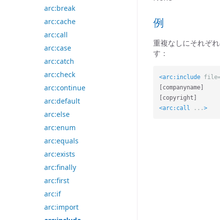
arc:break
例
arc:cache
arc:call
重複なしにそれぞれ
arc:case
す：
arc:catch
arc:check
<arc:include
file
arc:continue
[companyname] 

arc:default
<arc:call
...
>
arc:else
arc:enum
arc:equals
arc:exists
arc:finally
arc:first
arc:if
arc:import