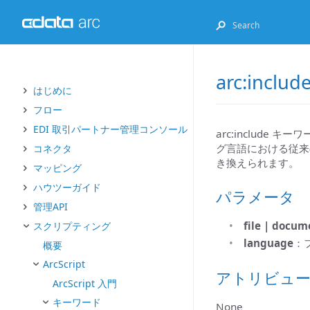
arc:includ
はじめに
フロー
EDI 取引パートナー管理コンソール
arc:include
グ言語における従来のinc
コネクタ
き換えられます。
マッピング
ハウツーガイド
パラメータ
管理API
file | docum
スクリプティング
language
：
概要
ArcScript
アトリビュ
ArcScript 入門
キーワード
None