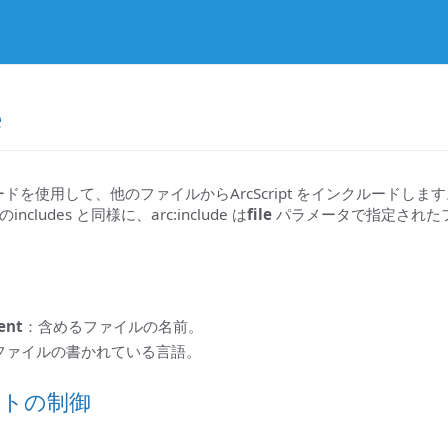
e
 キーワードを使用して、他のファイルからArcScript をインクルード
ludes と同様に、arc:include は
file
パラメータで指定された
ent
：含めるファイルの名前。
ファイルの書かれている言語。
ートの制御