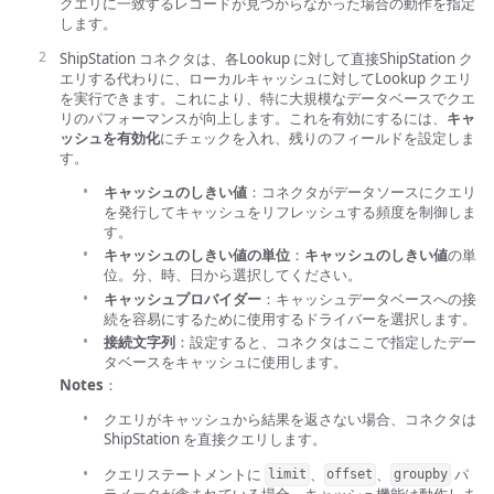
クエリに一致するレコードが見つからなかった場合の動作を指定
します。
ShipStation コネクタは、各Lookup に対して直接ShipStation ク
エリする代わりに、ローカルキャッシュに対してLookup クエリ
を実行できます。これにより、特に大規模なデータベースでクエ
リのパフォーマンスが向上します。これを有効にするには、
キャ
ッシュを有効化
にチェックを入れ、残りのフィールドを設定しま
す。
キャッシュのしきい値
：コネクタがデータソースにクエリ
を発行してキャッシュをリフレッシュする頻度を制御しま
す。
キャッシュのしきい値の単位
：
キャッシュのしきい値
の単
位。分、時、日から選択してください。
キャッシュプロバイダー
：キャッシュデータベースへの接
続を容易にするために使用するドライバーを選択します。
接続文字列
：設定すると、コネクタはここで指定したデー
タベースをキャッシュに使用します。
Notes
：
クエリがキャッシュから結果を返さない場合、コネクタは
ShipStation を直接クエリします。
クエリステートメントに
、
、
パ
limit
offset
groupby
ラメータが含まれている場合、キャッシュ機能は動作しま