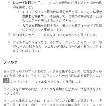
レコード制限
を使用して、クエリが複数の結果を返した場合の処
理を指定します。
ドロップダウンで
最初の結果を使用
を選択すると、
結果が
複数ある場合エラー
を使用して、複数の結果が返された場
合にエラーを表示することができます。
カスタム制限
を選択すると、表示されるフィールドで制限
値を指定する必要があります。
並べ替え
を使用して、結果を並べ替えるカラムを選択します。
フィルタ
セクションでは、インプットファイルからのヘッダーや
XML への参照を含む、クエリのWHERE 句を作成するためのフィ
ルタを作成できます。
フィルタ
個々のフィルタやフィルタのグループを定義することで、複雑なフィル
タを作成できます。見やすさのために、バーの右側にある展開アイコン
をクリックして、
フィルタ
セクションを展開します。
フィルタを追加するには、
フィルタを追加
または
グループを追加
をクリ
ックします。
フィルタを作成するときは、ドロップダウンを使用して選択を行い、演
算子を選択します。次に、フィルタリングする値を指定します。以下か