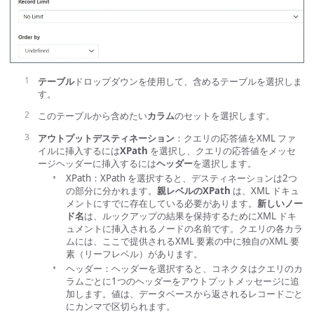
テーブル
ドロップダウンを使用して、含めるテーブルを選択しま
す。
このテーブルから含めたい
カラム
のセットを選択します。
アウトプットデスティネーション
：クエリの応答値をXML ファ
イルに挿入するには
XPath
を選択し、クエリの応答値をメッセ
ージヘッダーに挿入するには
ヘッダー
を選択します。
XPath：XPath を選択すると、デスティネーションは2つ
の部分に分かれます。
親レベルのXPath
は、XML ドキュ
メントにすでに存在している必要があります。
新しいノー
ド名
は、ルックアップの結果を保持するためにXML ドキ
ュメントに挿入されるノードの名前です。クエリの各カラ
ムには、ここで提供されるXML 要素の中に独自のXML 要
素（リーフレベル）があります。
ヘッダー：ヘッダーを選択すると、コネクタはクエリのカ
ラムごとに1つのヘッダーをアウトプットメッセージに追
加します。値は、データベースから返されるレコードごと
にカンマで区切られます。