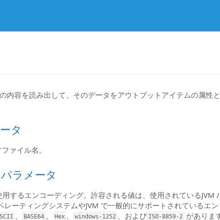
の内容を読み出して、そのデータをアウトプットアイテムの属性
ータ
すファイル名。
のパラメータ
使用するエンコーディング。許容される値は、使用されているJVM / 
ペレーティングシステムやJVM で一般的にサポートされているエ
、
、
、
、および
がありま
SCII
BASE64
Hex
windows-1252
ISO-8859-2