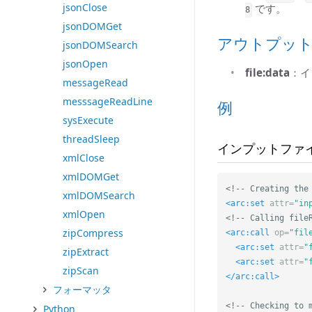
jsonClose
です。
8
jsonDOMGet
アウトプッ
jsonDOMSearch
jsonOpen
file:data
：イ
messageRead
messsageReadLine
例
sysExecute
threadSleep
インプットファ
xmlClose
xmlDOMGet
<!-- Creating the
xmlDOMSearch
<arc:set
attr=
"in
xmlOpen
<!-- Calling file
zipCompress
<arc:call
op=
"fil
<arc:set
attr=
"
zipExtract
<arc:set
attr=
"
zipScan
</arc:call>
フォーマッタ
<!-- Checking to 
Python