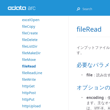
excelGet
excelListSheets
excelOpen
fileCopy
fileRead
fileCreate
fileDelete
fileListDir
インプットファイル
す。
fileMakeDir
fileMove
必要なパラメ
fileRead
fileReadLine
file
：読み出
fileWrite
オプション
httpGet
httpPost
encoding
：
httpPut
ます。主なオ
httpUpload
は、
、
UTF-8
A