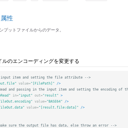
ト属性
ンプットファイルからのデータ。
イルのエンコーディングを変更する
 input item and setting the file attribute -->
put.file"
value=
"[FilePath]"
/>
Read and passing in the input item and setting the encoding of t
eRead"
in=
"input"
out=
"result"
>
fileOut.encoding"
value=
"BASE64"
/>
fileOut.data"
value=
"[result.file:data]"
/>
make sure the output file has data, else throw an error -->