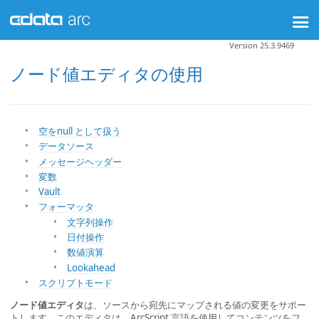
Version 25.3.9469
ノード値エディタの使用
空をnull として扱う
データソース
メッセージヘッダー
変数
Vault
フォーマッタ
文字列操作
日付操作
数値演算
Lookahead
スクリプトモード
ノード値エディタ
は、ソースから宛先にマップされる値の変更をサポー
トします。このエディタは、ArcScript 言語を使用してコンテンツをフ