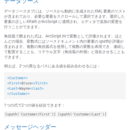
データソース
データソースタブには、ソースから動的に生成されたXML 要素のリスト
が含まれており、必要な要素をスクロールして選択できます。選択した
要素の正しいXPath がArcScript に適用され、エディタで追加の変更を
行うことができます。
角括弧で囲まれた式は、ArcScript 内で変数として評価されます。ほと
んどの場合、変数式にはソースドキュメント内の要素の
xpath()
評価が
含まれます。複数の角括弧式を使用して複数の変数を表現でき、連続し
て配置することも、リテラル文字（角括弧の外側）と混在させることも
できます。
例えば、2つの異なるパスにある値を組み合わせるには：
<Customer>
<First>
Bruce
</First>
<Last>
Wayne
</Last>
</Customer>
1つの式で2つの値を結合できます：
[xpath('Customer/First')] [xpath('Customer/Last')]
メッセージヘッダー