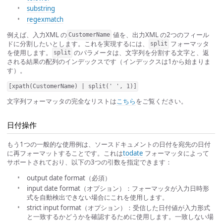
substring
regexmatch
例えば、入力XML の
値を、出力XML の2つのフィール
CustomerName
ドに分割したいとします。これを実現するには、
フォーマッタ
split
を使用します。
のパラメータは、文字列を分割する文字と、返
split
される結果の配列のインデックスです（インデックスは1から始まりま
す）。
[xpath(CustomerName) | split(' ', 1)]
文字列フォーマッタの完全なリストは
こちら
をご覧ください。
日付操作
もう1つの一般的な使用例は、ソースドキュメントの日付を宛先の日付
に再フォーマットすることです。これは
todate
フォーマッタによって
サポートされており、以下の3つの引数を指定できます：
output date format（必須）
input date format（オプション）：フォーマッタが入力日時形
式を自動検出できない場合にこれを使用します。
strict input format（オプション）：受信した日付値が入力形式
と一致するかどうかを確認するために使用します。一致しない場