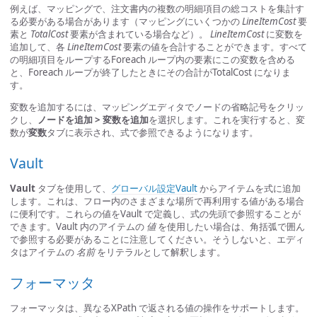
例えば、マッピングで、注文書内の複数の明細項目の総コストを集計す
る必要がある場合があります（マッピングにいくつかの
LineItemCost
要
素と
TotalCost
要素が含まれている場合など）。
LineItemCost
に変数を
追加して、各
LineItemCost
要素の値を合計することができます。すべて
の明細項目をループするForeach ループ内の要素にこの変数を含める
と、Foreach ループが終了したときにその合計がTotalCost になりま
す。
変数を追加するには、マッピングエディタでノードの省略記号をクリッ
クし、
ノードを追加 > 変数を追加
を選択します。これを実行すると、変
数が
変数
タブに表示され、式で参照できるようになります。
Vault
Vault
タブを使用して、
グローバル設定Vault
からアイテムを式に追加
します。これは、フロー内のさまざまな場所で再利用する値がある場合
に便利です。これらの値をVault で定義し、式の先頭で参照することが
できます。Vault 内のアイテムの
値
を使用したい場合は、角括弧で囲ん
で参照する必要があることに注意してください。そうしないと、エディ
タはアイテムの
名前
をリテラルとして解釈します。
フォーマッタ
フォーマッタは、異なるXPath で返される値の操作をサポートします。