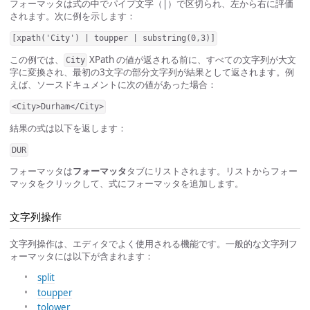
フォーマッタは式の中でパイプ文字（|）で区切られ、左から右に評価
されます。次に例を示します：
[xpath('City') | toupper | substring(0,3)]
この例では、
XPath の値が返される前に、すべての文字列が大文
City
字に変換され、最初の3文字の部分文字列が結果として返されます。例
えば、ソースドキュメントに次の値があった場合：
<City>Durham</City>
結果の式は以下を返します：
DUR
フォーマッタは
フォーマッタ
タブにリストされます。リストからフォー
マッタをクリックして、式にフォーマッタを追加します。
文字列操作
文字列操作は、エディタでよく使用される機能です。一般的な文字列フ
ォーマッタには以下が含まれます：
split
toupper
tolower