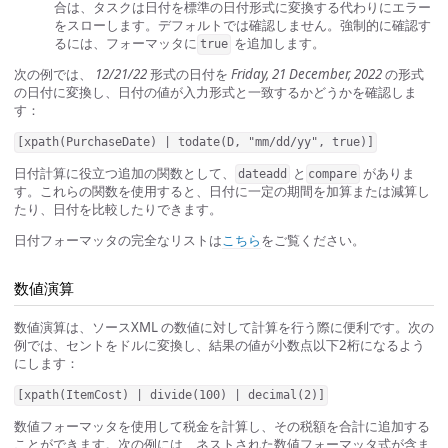
合は、タスクは日付を標準の日付形式に変換する代わりにエラー
をスローします。デフォルトでは確認しません。強制的に確認す
るには、フォーマッタに
を追加します。
true
次の例では、
12/21/22
形式の日付を
Friday, 21 December, 2022
の形式
の日付に変換し、日付の値が入力形式と一致するかどうかを確認しま
す：
[xpath(PurchaseDate) | todate(D, "mm/dd/yy", true)]
日付計算に役立つ追加の関数として、
と
がありま
dateadd
compare
す。これらの関数を使用すると、日付に一定の期間を加算または減算し
たり、日付を比較したりできます。
日付フォーマッタの完全なリストは
こちら
をご覧ください。
数値演算
数値演算は、ソースXML の数値に対して計算を行う際に便利です。次の
例では、セントをドルに変換し、結果の値が小数点以下2桁になるよう
にします：
[xpath(ItemCost) | divide(100) | decimal(2)]
数値フォーマッタを使用して税金を計算し、その税額を合計に追加する
ことができます。次の例には、ネストされた数値フォーマッタ式が含ま