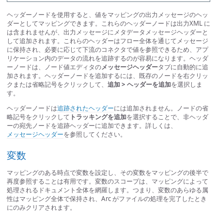
ヘッダーノードを使用すると、値をマッピングの出力メッセージのヘッ
ダーとしてマッピングできます。これらのヘッダーノードは出力XML に
は含まれませんが、出力メッセージにメタデータメッセージヘッダーと
して追加されます。これらのヘッダーはフロー全体を通じてメッセージ
に保持され、必要に応じて下流のコネクタで値を参照できるため、アプ
リケーション内のデータの流れを追跡するのが容易になります。ヘッダ
ーノードは、ノード値エディタの
メッセージヘッダー
タブに自動的に追
加されます。ヘッダーノードを追加するには、既存のノードを右クリッ
クまたは省略記号をクリックして、
追加 > ヘッダーを追加
を選択しま
す。
ヘッダーノードは
追跡されたヘッダー
には追加されません。ノードの省
略記号をクリックして
トラッキングを追加
を選択することで、非ヘッダ
ーの宛先ノードを追跡ヘッダーに追加できます。詳しくは、
メッセージヘッダー
を参照してください。
変数
マッピングのある時点で変数を設定し、その変数をマッピングの後半で
再度参照することは有用です。変数のスコープは、マッピングによって
処理されるドキュメント全体を網羅します。つまり、変数のあらゆる属
性はマッピング全体で保持され、Arc がファイルの処理を完了したとき
にのみクリアされます。