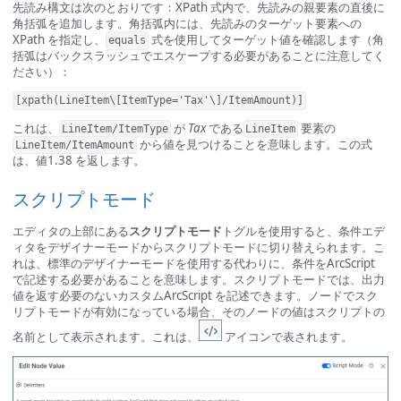
先読み構文は次のとおりです：XPath 式内で、先読みの親要素の直後に
角括弧を追加します。角括弧内には、先読みのターゲット要素への
XPath を指定し、
式を使用してターゲット値を確認します（角
equals
括弧はバックスラッシュでエスケープする必要があることに注意してく
ださい）：
[xpath(LineItem\[ItemType='Tax'\]/ItemAmount)]
これは、
が
Tax
である
要素の
LineItem/ItemType
LineItem
から値を見つけることを意味します。この式
LineItem/ItemAmount
は、値1.38 を返します。
スクリプトモード
エディタの上部にある
スクリプトモード
トグルを使用すると、条件エデ
ィタをデザイナーモードからスクリプトモードに切り替えられます。こ
れは、標準のデザイナーモードを使用する代わりに、条件をArcScript
で記述する必要があることを意味します。スクリプトモードでは、出力
値を返す必要のないカスタムArcScript を記述できます。ノードでスク
リプトモードが有効になっている場合、そのノードの値はスクリプトの
名前として表示されます。これは、
アイコンで表されます。