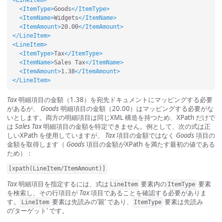
<ItemType>
Goods
</ItemType>
<ItemName>
Widgets
</ItemName>
<ItemAmount>
20.00
</ItemAmount>
</LineItem>
<LineItem>
<ItemType>
Tax
</ItemType>
<ItemName>
Sales Tax
</ItemName>
<ItemAmount>
1.38
</ItemAmount>
</LineItem>
Tax
明細項目の金額（1.38）を宛先ドキュメントにマッピングする必要
があるが、
Goods
明細項目の金額（20.00）はマッピングする必要がな
いとします。両方の明細項目は同じXML 構造を持つため、XPath だけで
は
Sales Tax
明細項目の金額を特定できません。例として、次の式は正
しいXPath を使用していますが、
Tax
項目の金額ではなく
Goods
項目の
金額を取得します（
Goods
項目の金額がXPath を満たす最初の値である
ため）：
[xpath(LineItem/ItemAmount)]
Tax
明細項目を指定するには、式は
要素内の
要素
LineItem
ItemType
を検索し、その行項目が
Tax
項目であることを確認する必要がありま
す。
要素は先読みの’親’ であり、
要素は先読み
LineItem
ItemType
の’ターゲット’ です。