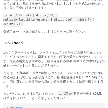
れています。各式は左から右に評価され、ネストされた式は外側の式に
戻る前に完全に評価されます：
[xpath(Subtotal) | divide(100) |
multiply([xpath(TaxPercent) | divide(100) | add(1)]) |
decimal(2)]
数値フォーマッタの完全なリストは
こちら
をご覧ください。
Lookahead
xpath()
フォーマッタは、ソースドキュメントからどの値を宛先にマッ
ピングすべきかをさらに指定するための先読み構文をサポートしていま
す。先読み構文を使用すると、繰り返されるXML 要素構造の中で特定の
値をターゲットにすることができます。
例えば、入力XML に複数の明細項目があり、そのうちの1つだけに目的
の値が含まれている場合があります。各明細項目は同じXPath を持つた
め、同じXPath にある値から目的の値を取得するには先読み構文が必要
です。
次のXML はこの状況を示しています。
要素が一致するXML
LineItem
構造を持っていることに注意してください：
<LineItem>