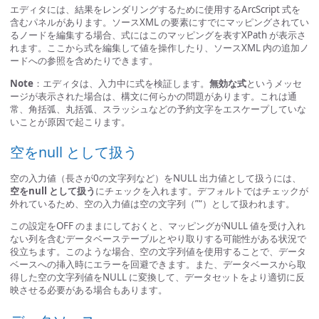
エディタには、結果をレンダリングするために使用するArcScript 式を
含むパネルがあります。ソースXML の要素にすでにマッピングされてい
るノードを編集する場合、式にはこのマッピングを表すXPath が表示さ
れます。ここから式を編集して値を操作したり、ソースXML 内の追加ノ
ードへの参照を含めたりできます。
Note
：エディタは、入力中に式を検証します。
無効な式
というメッセ
ージが表示された場合は、構文に何らかの問題があります。これは通
常、角括弧、丸括弧、スラッシュなどの予約文字をエスケープしていな
いことが原因で起こります。
空をnull として扱う
空の入力値（長さが0の文字列など）をNULL 出力値として扱うには、
空をnull として扱う
にチェックを入れます。デフォルトではチェックが
外れているため、空の入力値は空の文字列（”“）として扱われます。
この設定をOFF のままにしておくと、マッピングがNULL 値を受け入れ
ない列を含むデータベーステーブルとやり取りする可能性がある状況で
役立ちます。このような場合、空の文字列値を使用することで、データ
ベースへの挿入時にエラーを回避できます。また、データベースから取
得した空の文字列値をNULL に変換して、データセットをより適切に反
映させる必要がある場合もあります。