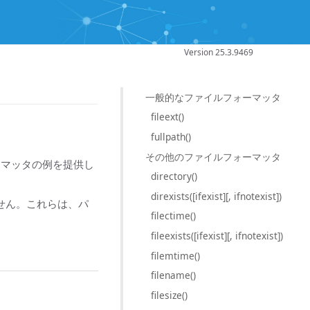
Version 25.3.9469
一般的なファイルフォーマッタ
fileext()
fullpath()
その他のファイルフォーマッタ
ーマッタの例を提供し
directory()
direxists([ifexist][, ifnotexist])
せん。これらは、パ
filectime()
fileexists([ifexist][, ifnotexist])
filemtime()
filename()
filesize()