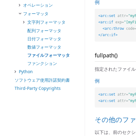
例
オペレーション
フォーマッタ
<arc:set
attr=
"my
文字列フォーマッタ
<arc:if
exp=
"[myF
<arc:throw
code
配列フォーマッタ
</arc:if>
日付フォーマッタ
数値フォーマッタ
fullpath()
ファイルフォーマッタ
ファンクション
指定されたファイル
Python
ソフトウェア使用許諾契約書
例
Third-Party Copyrights
<arc:set
attr=
"my
<arc:set
attr=
"my
その他のフ
以下は、前のセクシ