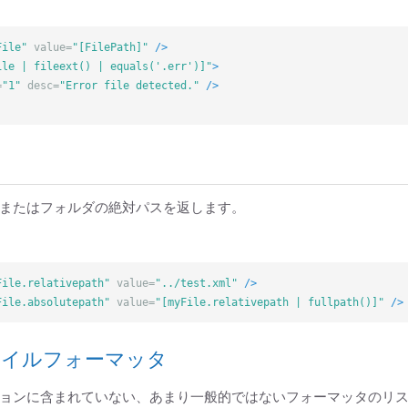
File"
value=
"[FilePath]"
/>
ile | fileext() | equals('.err')]"
>
=
"1"
desc=
"Error file detected."
/>
またはフォルダの絶対パスを返します。
File.relativepath"
value=
"../test.xml"
/>
File.absolutepath"
value=
"[myFile.relativepath | fullpath()]"
/>
ァイルフォーマッタ
ョンに含まれていない、あまり一般的ではないフォーマッタのリ