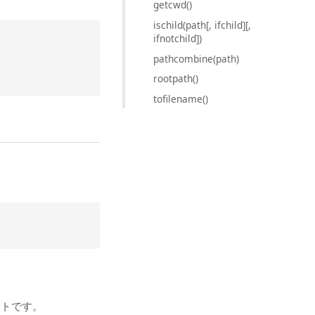
getcwd()
ischild(path[, ifchild][,
ifnotchild])
pathcombine(path)
rootpath()
tofilename()
ストです。