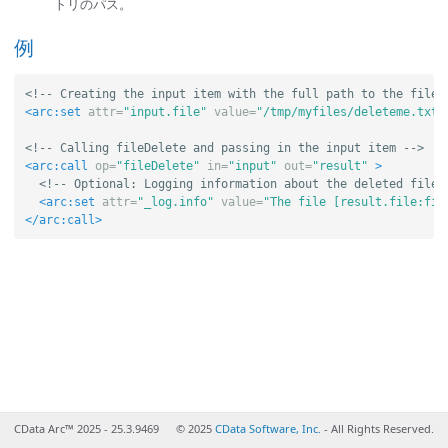
トリのパス。
例
<!-- Creating the input item with the full path to the file 
<arc:set
attr=
"input.file"
value=
"/tmp/myfiles/deleteme.txt"
<!-- Calling fileDelete and passing in the input item -->
<arc:call
op=
"fileDelete"
in=
"input"
out=
"result"
>
<!-- Optional: Logging information about the deleted file 
<arc:set
attr=
"_log.info"
value=
"The file [result.file:fil
</arc:call>
CData Arc™ 2025 - 25.3.9469
© 2025
CData Software, Inc.
- All Rights Reserved.