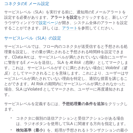
コネクタのE メール設定
サービスレベル（SLA）を実行する前に、通知用のE メールアラートを
設定する必要があります。
アラートを設定
をクリックすると、新しいブ
ラウザウィンドウで
設定ページ
が開き、システム全体のアラートを設定
することができます。詳しくは、
アラート
を参照してください。
サービスレベル（SLA）の設定
サービスレベルでは、フロー内のコネクタが送受信すると予想される処
理量を設定し、その量が満たされると予想される時間枠を設定できま
す。CData Arc は、サービスレベルが満たされていない場合にユーザー
に警告するE メールを送信し、SLA を
At Risk（危険）
としてマークしま
す。これは、サービスレベルがすぐに満たされない場合に
Violated（違
反）
としてマークされることを意味します。これにより、ユーザーはサ
ービスレベルが満たされていない理由を特定し、適切な措置を講じるこ
とができます。At Risk の期間内にサービスレベルが満たされなかった
場合、SLA はViolated としてマークされ、ユーザーに再度通知されま
す。
サービスレベルを定義するには、
予想処理量の条件を追加
をクリックし
ます。
コネクタに個別の送信アクションと受信アクションがある場合
は、ラジオボタンを使用してSLA に関連する方向を指定します。
検知基準（最小）
を、処理が予想されるトランザクションの最小