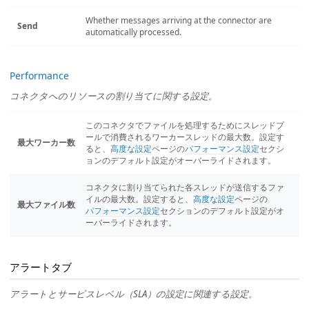
Whether messages arriving at the connector are
Send
automatically processed.
Performance
コネクタへのリソースの割り当てに関する設定。
このコネクタでファイルを処理するためにスレッドプ
ールで消費されるワーカースレッドの最大数。設定す
最大ワーカー数
ると、
高度な設定
ページの
パフォーマンス設定
セクシ
ョンのデフォルト設定がオーバーライドされます。
コネクタに割り当てられた各スレッドが送信するファ
イルの最大数。設定すると、
高度な設定
ページの
最大ファイル数
パフォーマンス設定
セクションのデフォルト設定がオ
ーバーライドされます。
アラートタブ
アラートとサービスレベル（SLA）の設定に関連する設定。