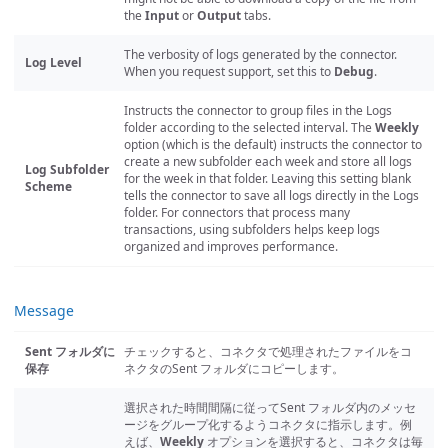
the
Input
or
Output
tabs.
The verbosity of logs generated by the connector.
Log Level
When you request support, set this to
Debug
.
Instructs the connector to group files in the Logs
folder according to the selected interval. The
Weekly
option (which is the default) instructs the connector to
create a new subfolder each week and store all logs
Log Subfolder
for the week in that folder. Leaving this setting blank
Scheme
tells the connector to save all logs directly in the Logs
folder. For connectors that process many
transactions, using subfolders helps keep logs
organized and improves performance.
Message
Sent フォルダに
チェックすると、コネクタで処理されたファイルをコ
保存
ネクタのSent フォルダにコピーします。
選択された時間間隔に従ってSent フォルダ内のメッセ
ージをグループ化するようコネクタに指示します。例
えば、
Weekly
オプションを選択すると、コネクタは毎