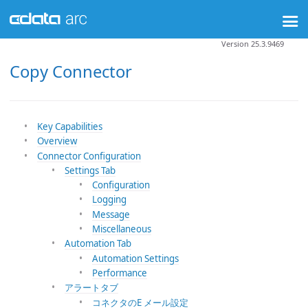
Version 25.3.9469
Copy Connector
Key Capabilities
Overview
Connector Configuration
Settings Tab
Configuration
Logging
Message
Miscellaneous
Automation Tab
Automation Settings
Performance
アラートタブ
コネクタのE メール設定