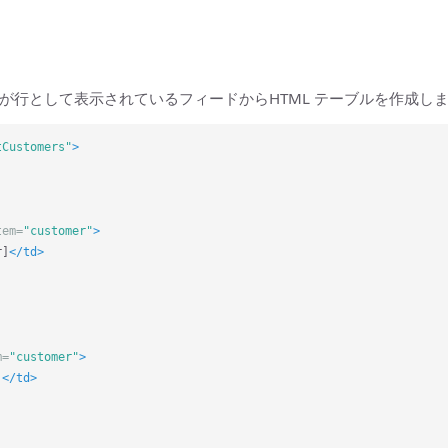
が行として表示されているフィードからHTML テーブルを作成し
tCustomers"
>
tem=
"customer"
>
r]
</td>
m=
"customer"
>
]
</td>