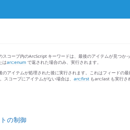
ワードのスコープ内のArcScript キーワードは、最後のアイテムが見
たは
arc:enum
で返された場合のみ、実行されます。
文は、最後のアイテムが処理された後に実行されます。これはフィードの
。スコープにアイテムがない場合は、
arc:first
もarc:last も実
ートの制御