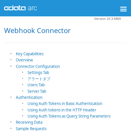
Version 25.3.9469
Webhook Connector
Key Capabilities
Overview
Connector Configuration
Settings Tab
アラートタブ
Users Tab
Server Tab
Authentication
Using Auth Tokens in Basic Authentication
Using Auth tokens in the HTTP Header
Using Auth Tokens as Query String Parameters
Receiving Data
Sample Requests