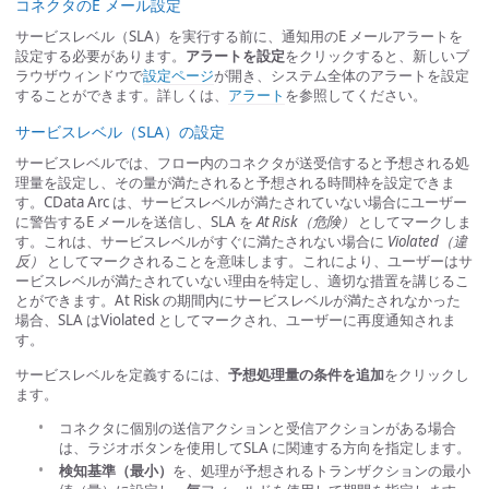
コネクタのE メール設定
サービスレベル（SLA）を実行する前に、通知用のE メールアラートを
設定する必要があります。
アラートを設定
をクリックすると、新しいブ
ラウザウィンドウで
設定ページ
が開き、システム全体のアラートを設定
することができます。詳しくは、
アラート
を参照してください。
サービスレベル（SLA）の設定
サービスレベルでは、フロー内のコネクタが送受信すると予想される処
理量を設定し、その量が満たされると予想される時間枠を設定できま
す。CData Arc は、サービスレベルが満たされていない場合にユーザー
に警告するE メールを送信し、SLA を
At Risk（危険）
としてマークしま
す。これは、サービスレベルがすぐに満たされない場合に
Violated（違
反）
としてマークされることを意味します。これにより、ユーザーはサ
ービスレベルが満たされていない理由を特定し、適切な措置を講じるこ
とができます。At Risk の期間内にサービスレベルが満たされなかった
場合、SLA はViolated としてマークされ、ユーザーに再度通知されま
す。
サービスレベルを定義するには、
予想処理量の条件を追加
をクリックし
ます。
コネクタに個別の送信アクションと受信アクションがある場合
は、ラジオボタンを使用してSLA に関連する方向を指定します。
検知基準（最小）
を、処理が予想されるトランザクションの最小