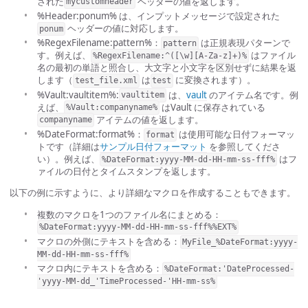
された
ヘッダーの値を返します。
mycustomheader
%Header:ponum% は、インプットメッセージで設定された
ヘッダーの値に対応します。
ponum
%RegexFilename:pattern%：
は正規表現パターンで
pattern
す。例えば、
はファイル
%RegexFilename:^([\w][A-Za-z]+)%
名の最初の単語と照合し、大文字と小文字を区別せずに結果を返
します（
は
に変換されます）。
test_file.xml
test
%Vault:vaultitem%:
は、
vault
のアイテム名です。例
vaultitem
えば、
はVault に保存されている
%Vault:companyname%
アイテムの値を返します。
companyname
%DateFormat:format%：
は使用可能な日付フォーマッ
format
トです（詳細は
サンプル日付フォーマット
を参照してくださ
い）。例えば、
はフ
%DateFormat:yyyy-MM-dd-HH-mm-ss-fff%
ァイルの日付とタイムスタンプを返します。
以下の例に示すように、より詳細なマクロを作成することもできます。
複数のマクロを1つのファイル名にまとめる：
%DateFormat:yyyy-MM-dd-HH-mm-ss-fff%%EXT%
マクロの外側にテキストを含める：
MyFile_%DateFormat:yyyy-
MM-dd-HH-mm-ss-fff%
マクロ内にテキストを含める：
%DateFormat:'DateProcessed-
'yyyy-MM-dd_'TimeProcessed-'HH-mm-ss%