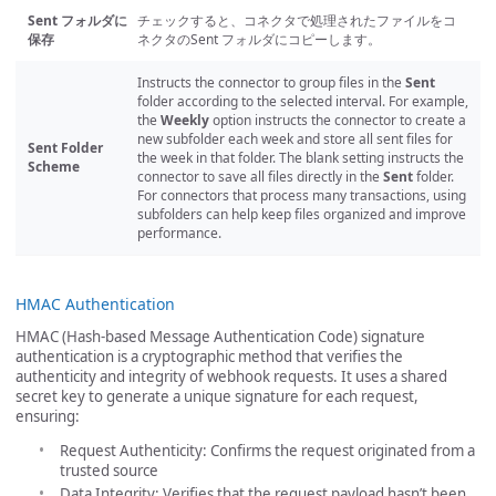
Sent フォルダに
チェックすると、コネクタで処理されたファイルをコ
保存
ネクタのSent フォルダにコピーします。
Instructs the connector to group files in the
Sent
folder according to the selected interval. For example,
the
Weekly
option instructs the connector to create a
new subfolder each week and store all sent files for
Sent Folder
the week in that folder. The blank setting instructs the
Scheme
connector to save all files directly in the
Sent
folder.
For connectors that process many transactions, using
subfolders can help keep files organized and improve
performance.
HMAC Authentication
HMAC (Hash-based Message Authentication Code) signature
authentication is a cryptographic method that verifies the
authenticity and integrity of webhook requests. It uses a shared
secret key to generate a unique signature for each request,
ensuring:
Request Authenticity: Confirms the request originated from a
trusted source
Data Integrity: Verifies that the request payload hasn’t been