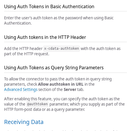
Using Auth Tokens in Basic Authentication
Enter the user’s auth token as the password when using Basic
Authentication.
Using Auth tokens in the HTTP Header
Add the HTTP header
with the auth token as
x-cdata-authtoken
part of the HTTP request.
Using Auth Tokens as Query String Parameters
To allow the connector to pass the auth token in query string
parameters, check
Allow authtoken in URL
in the
Advanced Settings
section of the
Server
tab.
After enabling this feature, you can specify the auth token as the
value of the
parameter, which you supply as part of the
@authtoken
HTTP form-post data or as a query parameter.
Receiving Data