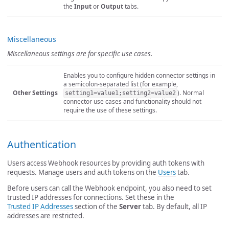
the
Input
or
Output
tabs.
Miscellaneous
Miscellaneous settings are for specific use cases.
Enables you to configure hidden connector settings in
a semicolon-separated list (for example,
Other Settings
). Normal
setting1=value1;setting2=value2
connector use cases and functionality should not
require the use of these settings.
Authentication
Users access Webhook resources by providing auth tokens with
requests. Manage users and auth tokens on the
Users
tab.
Before users can call the Webhook endpoint, you also need to set
trusted IP addresses for connections. Set these in the
Trusted IP Addresses
section of the
Server
tab. By default, all IP
addresses are restricted.