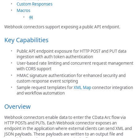
Custom Responses
Macros
例
Webhook connectors support exposing a public API endpoint.
Key Capabilities
Public API endpoint exposure for HTTP POST and PUT data
ingestion with auth token authentication
User-based rate limiting and concurrent request management
with CORS support
HMAC signature authentication for enhanced security and
custom response event scripting
Sample request templates for
XML Map
connector integration
and workflow automation
Overview
Webhook connectors enable data to enter the CData Arc flow via
HTTP POSTs and PUTs. Each Webhook connector exposes an
endpoint in the application where external clients can send XML and
JSON payloads. These payloads are written to an output file and