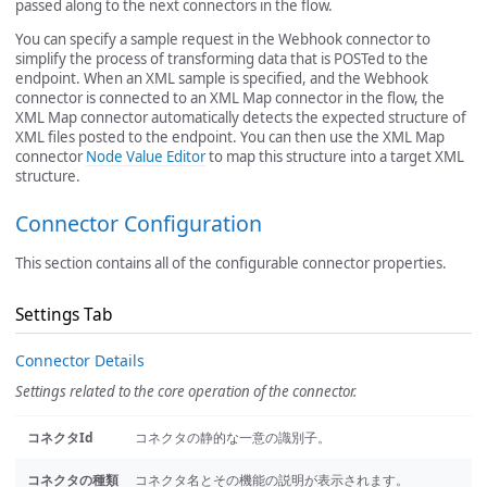
passed along to the next connectors in the flow.
You can specify a sample request in the Webhook connector to
simplify the process of transforming data that is POSTed to the
endpoint. When an XML sample is specified, and the Webhook
connector is connected to an XML Map connector in the flow, the
XML Map connector automatically detects the expected structure of
XML files posted to the endpoint. You can then use the XML Map
connector
Node Value Editor
to map this structure into a target XML
structure.
Connector Configuration
This section contains all of the configurable connector properties.
Settings Tab
Connector Details
Settings related to the core operation of the connector.
コネクタId
コネクタの静的な一意の識別子。
コネクタの種類
コネクタ名とその機能の説明が表示されます。