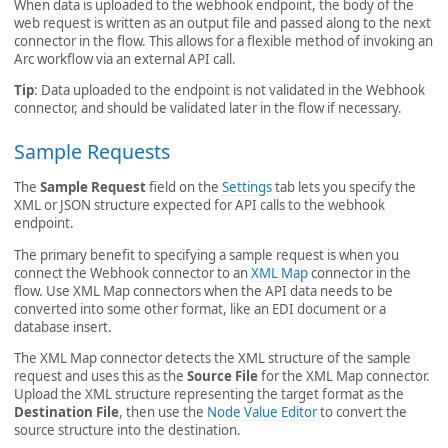
When data is uploaded to the webhook endpoint, the body of the
web request is written as an output file and passed along to the next
connector in the flow. This allows for a flexible method of invoking an
Arc workflow via an external API call.
Tip
: Data uploaded to the endpoint is not validated in the Webhook
connector, and should be validated later in the flow if necessary.
Sample Requests
The
Sample Request
field on the
Settings
tab lets you specify the
XML or JSON structure expected for API calls to the webhook
endpoint.
The primary benefit to specifying a sample request is when you
connect the Webhook connector to an
XML Map
connector in the
flow. Use XML Map connectors when the API data needs to be
converted into some other format, like an EDI document or a
database insert.
The XML Map connector detects the XML structure of the sample
request and uses this as the
Source File
for the XML Map connector.
Upload the XML structure representing the target format as the
Destination File
, then use the
Node Value Editor
to convert the
source structure into the destination.