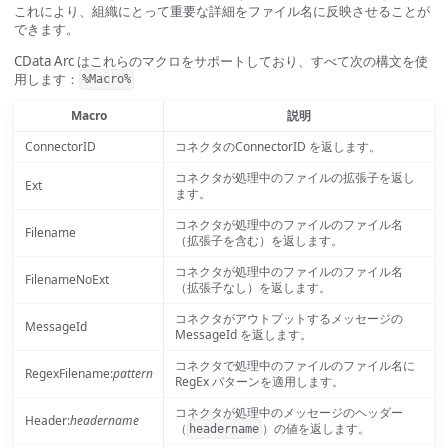
これにより、組織にとって重要な詳細をファイル名に反映させることが
できます。
CData Arc はこれらのマクロをサポートしており、すべて次の構文を使
用します：
%Macro%
Macro
説明
ConnectorID
コネクタのConnectorID を返します。
コネクタが処理中のファイルの拡張子を返し
Ext
ます。
コネクタが処理中のファイルのファイル名
Filename
（拡張子を含む）を返します。
コネクタが処理中のファイルのファイル名
FilenameNoExt
（拡張子なし）を返します。
コネクタがアウトプットするメッセージの
MessageId
MessageId を返します。
コネクタで処理中のファイルのファイル名に
RegexFilename:
pattern
RegEx パターンを適用します。
コネクタが処理中のメッセージのヘッダー
Header:
headername
（
）の値を返します。
headername