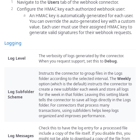
Navigate to the
Users
tab of the webhook connector.
Configure the HMAC key each authorized webhook user:
An HMAC key is automatically generated for each user.
You can override the auto-generated key with a custom
value. Each user must use their assigned HMAC key to
generate valid signatures for their webhook requests.
Logging
The verbosity of logs generated by the connector.
Log Level
When you request support, set this to
Debug
.
Instructs the connector to group files in the Logs
folder according to the selected interval. The
Weekly
option (which is the default) instructs the connector to
create a new subfolder each week and store all logs
Log Subfolder
for the week in that folder. Leaving this setting blank
Scheme
tells the connector to save all logs directly in the Logs
folder. For connectors that process many
transactions, using subfolders helps keep logs
organized and improves performance.
Check this to have the log entry for a processed file
include a copy of the file itself. If you disable this, you
Log Messages
might not be able to download a copy of the file from