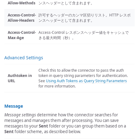
Allow-Methods
ンスヘッダーとして含まれます。
Access-Control-
許可するヘッダーのカンマ区切りリスト。HTTP レスポ
Allow-Headers
ンスヘッダーとして含まれます。
Access-Control-
Access-Control レスポンスヘッダー値をキャッシュで
Max-Age
きる最大時間（秒）。
Advanced Settings
Check this to allow the connector to pass the auth
Authtoken in
token in query string parameters for authentication.
URL
See
Using Auth Tokens as Query String Parameters
for more information.
Message
Message settings
determine how the connector searches for
messages and manages them after processing. You can save
messages to your
Sent
folder or you can group them based on a
Sent
folder scheme, as described below.