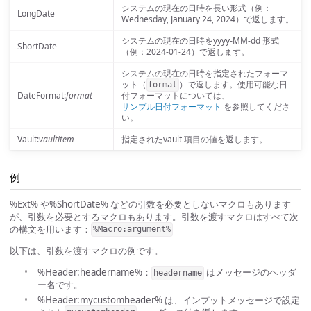
システムの現在の日時を長い形式（例：
LongDate
Wednesday, January 24, 2024）で返します。
システムの現在の日時をyyyy-MM-dd 形式
ShortDate
（例：2024-01-24）で返します。
システムの現在の日時を指定されたフォーマ
ット（
）で返します。使用可能な日
format
DateFormat:
format
付フォーマットについては、
サンプル日付フォーマット
を参照してくださ
い。
Vault:
vaultitem
指定されたvault 項目の値を返します。
例
%Ext% や%ShortDate% などの引数を必要としないマクロもあります
が、引数を必要とするマクロもあります。引数を渡すマクロはすべて次
の構文を用います：
%Macro:argument%
以下は、引数を渡すマクロの例です。
%Header:headername%：
はメッセージのヘッダ
headername
ー名です。
%Header:mycustomheader% は、インプットメッセージで設定