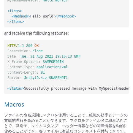
MyWebhookHeader
:
Hello World!
<Items>
<Webhook>
Hello World!
</Webhook>
</Items>
and receive the following response:
HTTP
/
1.1
200
OK
Connection
:
close
Date
:
Tue, 31 Aug 2021 19:16:13 GMT
X-Frame-Options
:
SAMEORIGIN
Content-Type
:
application/xml
Content-Length
:
81
Server
:
Jetty(9.4.z-SNAPSHOT)
<Status>
Successfully processed message with MySpecialHeader=
Macros
ファイルの命名規則にマクロを使用することで、組織の効率とデータの
文脈的理解を高めることができます。マクロをファイル名に組み込むこ
とで、識別子、タイムスタンプ、ヘッダー情報などの関連情報を動的に
含めることができ、各ファイルに有益なコンテキストを付与できます。