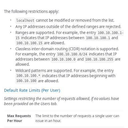
The following restrictions apply:
cannot be modified or removed from the list.
localhost
Any IP addresses outside of the defined ranges are rejected.
Ranges are supported. For example, the entry
100.10.100.1-
indicates that IP addresses between
and
15
100.10.100.1
are allowed.
100.10.100.15
Classless inter-domain routing (CIDR) notation is supported.
For example, the entry
indicates that IP
100.10.100.0/24
addresses between
and
are
100.10.100.0
100.10.100.255
allowed.
Wildcard patterns are supported. For example, the entry
indicates that IP addresses beginning with
100.10.100.*
are allowed.
100.10.100
Default Rate Limits (Per User)
Settings restricting the number of requests allowed, if no values have
been provided on the Users tab.
Max Requests
The limit to the number of requests a single user can
Per Hour
issue in an hour.