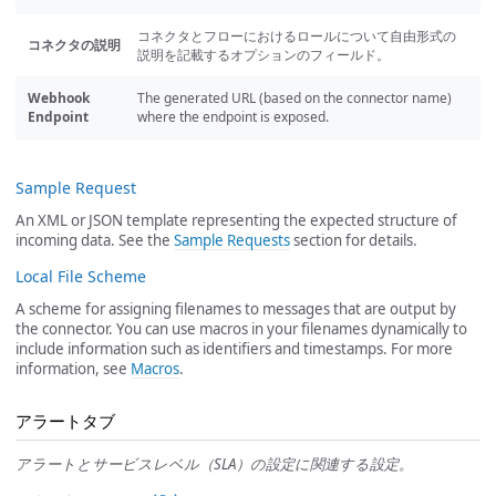
コネクタとフローにおけるロールについて自由形式の
コネクタの説明
説明を記載するオプションのフィールド。
Webhook
The generated URL (based on the connector name)
Endpoint
where the endpoint is exposed.
Sample Request
An XML or JSON template representing the expected structure of
incoming data. See the
Sample Requests
section for details.
Local File Scheme
A scheme for assigning filenames to messages that are output by
the connector. You can use macros in your filenames dynamically to
include information such as identifiers and timestamps. For more
information, see
Macros
.
アラートタブ
アラートとサービスレベル（SLA）の設定に関連する設定。