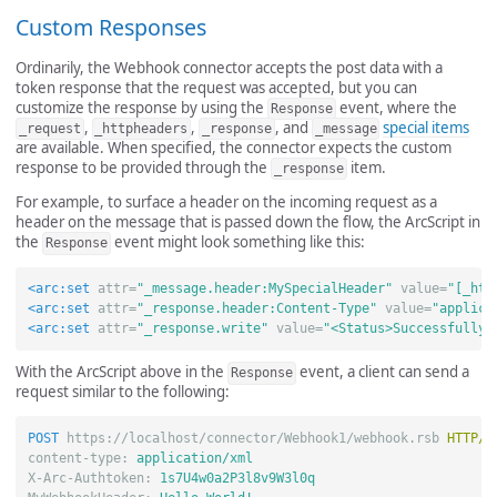
Custom Responses
Ordinarily, the Webhook connector accepts the post data with a
token response that the request was accepted, but you can
customize the response by using the
event, where the
Response
,
,
, and
special items
_request
_httpheaders
_response
_message
are available. When specified, the connector expects the custom
response to be provided through the
item.
_response
For example, to surface a header on the incoming request as a
header on the message that is passed down the flow, the ArcScript in
the
event might look something like this:
Response
<arc:set
attr=
"_message.header:MySpecialHeader"
value=
"[_htt
<arc:set
attr=
"_response.header:Content-Type"
value=
"applica
<arc:set
attr=
"_response.write"
value=
"<Status>Successfully 
With the ArcScript above in the
event, a client can send a
Response
request similar to the following:
POST
https://localhost/connector/Webhook1/webhook.rsb
HTTP
/
1
content-type
:
application/xml
X-Arc-Authtoken
:
1s7U4w0a2P3l8v9W3l0q