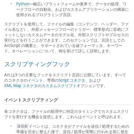
Python
—幅広いプラットフォームや業界で、データの処理、ワ
ークフローの自動化、およびカスタムアプリケーションの構築に
使用されるプログラミング言語。
スクリプトを使用して、ファイルの編集（コンテンツ、ヘッダー、ファ
イル名など）、外部メッセージフローのトリガー、標準形式に容易にフ
ィットしないカスタムデータのモデル化、外部スクリプトやプロセスの
実行などを行うことができます。このセクションでは、言語としての
ArcScript の概要と、サポートされている値フォーマッタ、キーワー
ド、オペレーションについて、例を挙げて詳しく説明します。
スクリプティングフック
Arc は3つの主要なフックをスクリプト言語に公開しています。すべて
のコネクタの
イベント
、専用の
Script コネクタ
、および
XML Map コネクタ
の
カスタムスクリプト
オプションです。
イベントスクリプティング
各コネクタは、ファイルの処理中に特定のタイミングでカスタムスクリ
プトを実行する機会を提供します。これらはイベントと呼ばれます。
イベントは、コネクタがファイルを送信 / 処理するための
送信前
準備を完全に整えた後で、送信 / 処理が実際に行われる前に発生