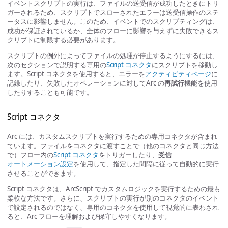
イベントスクリプトの実行は、ファイルの送受信が成功したときにトリ
ガーされるため、スクリプトでスローされたエラーは送受信操作のステ
ータスに影響しません。このため、イベントでのスクリプティングは、
成功が保証されているか、全体のフローに影響を与えずに失敗できるス
クリプトに制限する必要があります。
スクリプトの例外によってファイルの処理が停止するようにするには、
次のセクションで説明する専用の
Script コネクタ
にスクリプトを移動し
ます。Script コネクタを使用すると、エラーを
アクティビティページ
に
記録したり、失敗したオペレーションに対してArc の
再試行
機能を使用
したりすることも可能です。
Script コネクタ
Arc には、カスタムスクリプトを実行するための専用コネクタが含まれ
ています。ファイルをコネクタに渡すことで（他のコネクタと同じ方法
で）フロー内の
Script コネクタ
をトリガーしたり、
受信
オートメーション設定
を使用して、指定した間隔に従って自動的に実行
させることができます。
Script コネクタは、ArcScript でカスタムロジックを実行するための最も
柔軟な方法です。さらに、スクリプトの実行が別のコネクタのイベント
で設定されるのではなく、専用のコネクタを使用して視覚的に表わされ
ると、Arc フローを理解および保守しやすくなります。