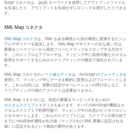
Script コネクタは、
キーワードを使用してアウトプットファイル
push
を生成したり、アウトプットを生成せずにロジックを実行したりできま
す。
XML Map コネクタ
XML Map コネクタ
は、XML をある構造から別の構造に変換するビジュ
アルデザイナーを提供します。XML Map デザイナーの主な使い方は、
要素をソースツリーから宛先ツリーにドラッグ＆ドロップする方法で
す。このシンプルなアプローチは、マッピング中に拡張可能なカスタム
処理をサポートするためのスクリプティングの概念で強化されていま
す。
XML Map コネクタの
ノード値エディタ
は、ArcScript の
フォーマッタ
を
使用して、マッピング中にデータを動的に変更およびフォーマットしま
す。これらの式には、変数の設定やオペレーションの呼び出しなど、ス
クリプティングの他のアスペクトは必要ありません。
XML Map コネクタには、特定の要素をマッピングするための
カスタムスクリプト
エディタもあります。すべてのArcScript 機能はカ
スタムスクリプトで利用可能で、マッピング中の任意のビジネスロジッ
クをサポートします。これらのスクリプトには、スクリプトの実行終了
までに
result.text
属性が出力値（マップされたXML 要素に設定される
値）に設定されるという独自の要件があります。