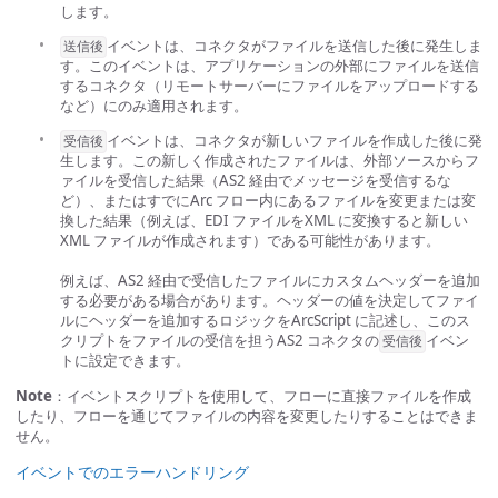
します。
イベントは、コネクタがファイルを送信した後に発生しま
送信後
す。このイベントは、アプリケーションの外部にファイルを送信
するコネクタ（リモートサーバーにファイルをアップロードする
など）にのみ適用されます。
イベントは、コネクタが新しいファイルを作成した後に発
受信後
生します。この新しく作成されたファイルは、外部ソースからフ
ァイルを受信した結果（AS2 経由でメッセージを受信するな
ど）、またはすでにArc フロー内にあるファイルを変更または変
換した結果（例えば、EDI ファイルをXML に変換すると新しい
XML ファイルが作成されます）である可能性があります。
例えば、AS2 経由で受信したファイルにカスタムヘッダーを追加
する必要がある場合があります。ヘッダーの値を決定してファイ
ルにヘッダーを追加するロジックをArcScript に記述し、このス
クリプトをファイルの受信を担うAS2 コネクタの
イベン
受信後
トに設定できます。
Note
：イベントスクリプトを使用して、フローに直接ファイルを作成
したり、フローを通じてファイルの内容を変更したりすることはできま
せん。
イベントでのエラーハンドリング