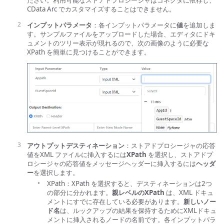
ださい。利用可能なストアドプロシージャはコネクタに依存し、
CData Arc でカスタマイズすることはできません。
インプットパラメータ
：各インプットパラメータに
値
を追加しま
す。サンプルファイルをアップロードした場合、エディタにドキ
ュメントのツリー表示が現れるので、次の画像のように必要な
XPath を簡単に見つけることができます。
アウトプットデスティネーション
：ストアドプロシージャの応答
値をXML ファイルに挿入するには
XPath
を選択し、ストアドプ
ロシージャの応答値をメッセージヘッダーに挿入するには
ヘッダ
ー
を選択します。
XPath：XPath を選択すると、デスティネーションは2つ
の部分に分かれます。
親レベルのXPath
は、XML ドキュ
メントにすでに存在している必要があります。
新しいノー
ド名
は、ルックアップの結果を保持するためにXMLドキュ
メントに挿入されるノードの名前です。各インプットパラ