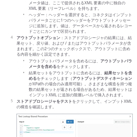
メータ値は、ここで提供されるXML 要素の中に独自の
XML 要素（リーフレベル）を持ちます。
ヘッダー：ヘッダーを選択すると、コネクタはインプット
パラメータごとに1つのヘッダーをアウトプットメッセー
ジに追加します。値は、データベースから返されるレコー
ドごとにカンマで区切られます。
アウトプットオプション
：ストアドプロシージャの結果には、結
果セット、戻り値、および / またはアウトプットパラメータが含
まれます。この2つのチェックボックスで、アウトプットに含め
る内容を細かく設定できます。
アウトプットパラメータを含めるには、
アウトプットパラ
メータを含める
をチェックします。
結果セットをアウトプットに含めるには、
結果セットを含
める
をチェックします（
アウトプットデスティネーション
がXPath の場合のみ適用可能）。さまざまな構造を持つ複
数の結果セットが返される場合があるため、結果セットは
インプットXML に追加の階層レベルで挿入されます。
ストアドプロシージャをテスト
をクリックして、インプットXML
の構造を確認します。