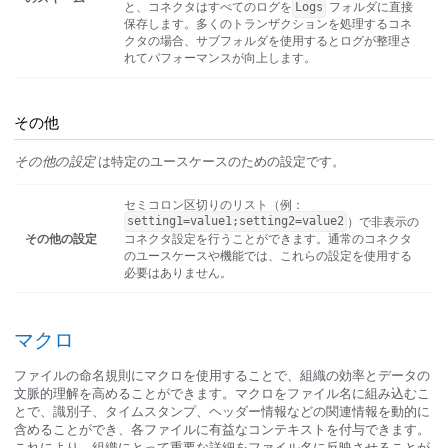
と、コネクタはすべてのログを
フォルダに直接
Logs
保存します。多くのトランザクションを処理するコネ
クタの場合、サブフォルダを使用するとログが整理さ
れてパフォーマンスが向上します。
その他
その他の設定
は特定のユースケースのための設定です。
セミコロン区切りのリスト（例：
）で非表示の
setting1=value1;setting2=value2
その他の設定
コネクタ設定を行うことができます。通常のコネクタ
のユースケースや機能では、これらの設定を使用する
必要はありません。
マクロ
ファイルの命名規則にマクロを使用することで、組織の効率とデータの
文脈的理解を高めることができます。マクロをファイル名に組み込むこ
とで、識別子、タイムスタンプ、ヘッダー情報などの関連情報を動的に
含めることができ、各ファイルに有益なコンテキストを付与できます。
これにより、組織にとって重要な詳細をファイル名に反映させることが