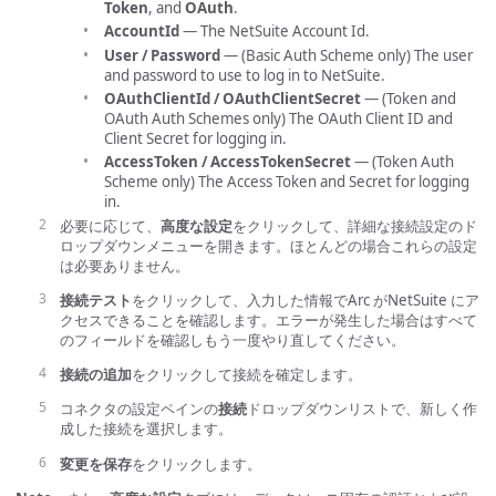
Token
, and
OAuth
.
AccountId
— The NetSuite Account Id.
User / Password
— (Basic Auth Scheme only) The user
and password to use to log in to NetSuite.
OAuthClientId / OAuthClientSecret
— (Token and
OAuth Auth Schemes only) The OAuth Client ID and
Client Secret for logging in.
AccessToken / AccessTokenSecret
— (Token Auth
Scheme only) The Access Token and Secret for logging
in.
必要に応じて、
高度な設定
をクリックして、詳細な接続設定のド
ロップダウンメニューを開きます。ほとんどの場合これらの設定
は必要ありません。
接続テスト
をクリックして、入力した情報でArc がNetSuite にア
クセスできることを確認します。エラーが発生した場合はすべて
のフィールドを確認しもう一度やり直してください。
接続の追加
をクリックして接続を確定します。
コネクタの設定ペインの
接続
ドロップダウンリストで、新しく作
成した接続を選択します。
変更を保存
をクリックします。