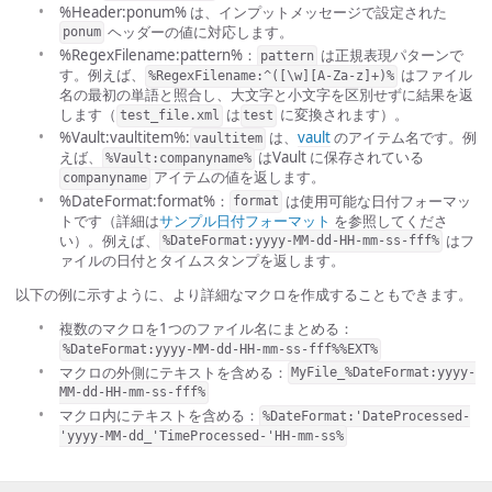
%Header:ponum% は、インプットメッセージで設定された
ヘッダーの値に対応します。
ponum
%RegexFilename:pattern%：
は正規表現パターンで
pattern
す。例えば、
はファイル
%RegexFilename:^([\w][A-Za-z]+)%
名の最初の単語と照合し、大文字と小文字を区別せずに結果を返
します（
は
に変換されます）。
test_file.xml
test
%Vault:vaultitem%:
は、
vault
のアイテム名です。例
vaultitem
えば、
はVault に保存されている
%Vault:companyname%
アイテムの値を返します。
companyname
%DateFormat:format%：
は使用可能な日付フォーマッ
format
トです（詳細は
サンプル日付フォーマット
を参照してくださ
い）。例えば、
はフ
%DateFormat:yyyy-MM-dd-HH-mm-ss-fff%
ァイルの日付とタイムスタンプを返します。
以下の例に示すように、より詳細なマクロを作成することもできます。
複数のマクロを1つのファイル名にまとめる：
%DateFormat:yyyy-MM-dd-HH-mm-ss-fff%%EXT%
マクロの外側にテキストを含める：
MyFile_%DateFormat:yyyy-
MM-dd-HH-mm-ss-fff%
マクロ内にテキストを含める：
%DateFormat:'DateProcessed-
'yyyy-MM-dd_'TimeProcessed-'HH-mm-ss%