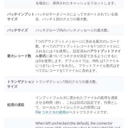
る場合に、保存されたキャッシュをリセットします。
バッチインプット
バッチがデータソースによってサポートされている場
サイズ
合、バッチ１回のクエリの最大数。
バッチサイズ
バッチグループ内のバッチメッセージの最大数。
1つのアウトプットメッセージに含める最大のレコード
数。すべてのアウトプットレコードを1つのファイルに
入れるには-1を使用し、設定済みの
アウトプットファイ
最大レコード数
ル形式
に基づいてコネクタが決定できるようにするに
は0を使用します。デフォルトでは、XML は1ファイル
につき1レコードを出力し、フラットファイル形式はす
べてのレコードを1ファイルに含めます。
トランザクション
トランザクション1回のクエリの最大数。
サイズ
インプットフォルダに置かれたファイルの処理を遅延
させる時間（秒）。これは旧式の設定です。代替とし
処理の遅延
て、ローカルファイルシステムの管理には
File コネクタの使用
がベストプラクティスです。
When left unchecked (the default), the connector