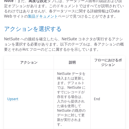
Note
：また、
高度な設定
タブには、データソース固有の認証および設
定オプションがあります。このドキュメントではすべてが説明されてい
るわけではありませんが、各データソースに関する詳細情報はCData
Web サイトの
製品ドキュメント
ページで見つけることができます。
アクションを選択する
NetSuite への接続を確立したら、NetSuite コネクタが実行するアクシ
ョンを選択する必要があります。以下のテーブルは、各アクションの概
要とそれがArc フローのどこに属するかを示しています。
フローにおけるポ
アクション
説明
ジション
NetSuite データを
挿入または更新し
ます。デフォルト
では、NetSuite に
すでにレコードが
存在する場合は、
Upsert
End
入力から提供され
た値を使用して
NetSuite の既存の
データに対して更
新が実行されま
す。