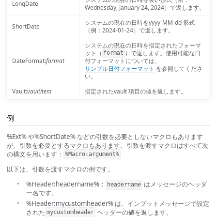
LongDate
Wednesday, January 24, 2024）で返します。
システムの現在の日時をyyyy-MM-dd 形式
ShortDate
（例：2024-01-24）で返します。
システムの現在の日時を指定されたフォーマ
ット（
）で返します。使用可能な日
format
DateFormat:
format
付フォーマットについては、
サンプル日付フォーマット
を参照してくださ
い。
Vault:
vaultitem
指定されたvault 項目の値を返します。
例
%Ext% や%ShortDate% などの引数を必要としないマクロもあります
が、引数を必要とするマクロもあります。引数を渡すマクロはすべて次
の構文を用います：
%Macro:argument%
以下は、引数を渡すマクロの例です。
%Header:headername%：
はメッセージのヘッダ
headername
ー名です。
%Header:mycustomheader% は、インプットメッセージで設定
された
ヘッダーの値を返します。
mycustomheader