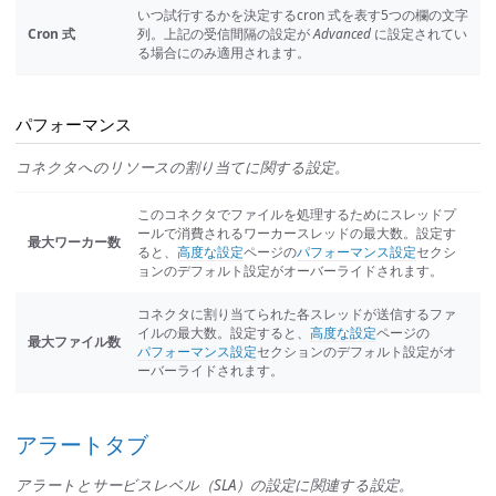
いつ試行するかを決定するcron 式を表す5つの欄の文字
Cron 式
列。上記の受信間隔の設定が
Advanced
に設定されてい
る場合にのみ適用されます。
パフォーマンス
コネクタへのリソースの割り当てに関する設定。
このコネクタでファイルを処理するためにスレッドプ
ールで消費されるワーカースレッドの最大数。設定す
最大ワーカー数
ると、
高度な設定
ページの
パフォーマンス設定
セクシ
ョンのデフォルト設定がオーバーライドされます。
コネクタに割り当てられた各スレッドが送信するファ
イルの最大数。設定すると、
高度な設定
ページの
最大ファイル数
パフォーマンス設定
セクションのデフォルト設定がオ
ーバーライドされます。
アラートタブ
アラートとサービスレベル（SLA）の設定に関連する設定。