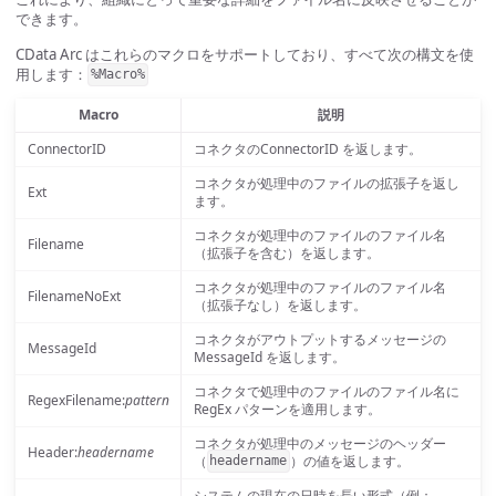
できます。
CData Arc はこれらのマクロをサポートしており、すべて次の構文を使
用します：
%Macro%
Macro
説明
ConnectorID
コネクタのConnectorID を返します。
コネクタが処理中のファイルの拡張子を返し
Ext
ます。
コネクタが処理中のファイルのファイル名
Filename
（拡張子を含む）を返します。
コネクタが処理中のファイルのファイル名
FilenameNoExt
（拡張子なし）を返します。
コネクタがアウトプットするメッセージの
MessageId
MessageId を返します。
コネクタで処理中のファイルのファイル名に
RegexFilename:
pattern
RegEx パターンを適用します。
コネクタが処理中のメッセージのヘッダー
Header:
headername
（
）の値を返します。
headername
システムの現在の日時を長い形式（例：