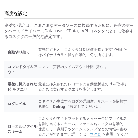
高度な設定
高度な設定
は、さまざまなデータソースに接続するために、任意のデー
タベースドライバー（Database、CData、API コネクタなど）に依存す
るコネクタの一般的な設定です。
有効にすると、コネクタは制限値を超える文字列また
自動切り捨て
はバイナリカラム値を自動的に切り捨てます。
コマンドタイムア
コマンド実行のタイムアウト時間（秒）。
ウト
最後に挿入された
最後に挿入されたレコードの自動更新後のId を取得す
Id をクエリ
るために実行するクエリを指定します。
コネクタが生成するログの詳細度。サポートを依頼す
ログレベル
る際は、
Debug
に設定してください。
コネクタがアウトプットするメッセージにファイル名
を割り当てるスキーム。ファイル名にマクロを動的に
ローカルファイル
使用して、識別子やタイムスタンプなどの情報を含め
スキーム
ることができます。詳しくは、
マクロ
を参照してくだ