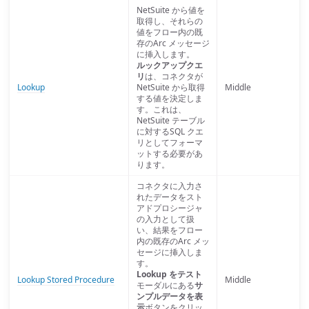
NetSuite から値を
取得し、それらの
値をフロー内の既
存のArc メッセージ
に挿入します。
ルックアップクエ
リ
は、コネクタが
Lookup
NetSuite から取得
Middle
する値を決定しま
す。これは、
NetSuite テーブル
に対するSQL クエ
リとしてフォーマ
ットする必要があ
ります。
コネクタに入力さ
れたデータをスト
アドプロシージャ
の入力として扱
い、結果をフロー
内の既存のArc メッ
セージに挿入しま
す。
Lookup をテスト
Lookup Stored Procedure
Middle
モーダルにある
サ
ンプルデータを表
示
ボタンをクリッ