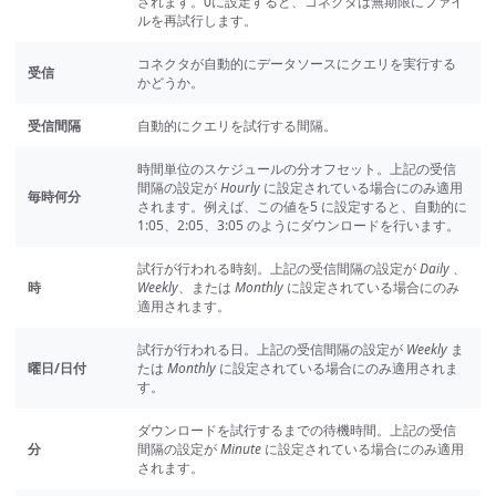
されます。0に設定すると、コネクタは無期限にファイ
ルを再試行します。
コネクタが自動的にデータソースにクエリを実行する
受信
かどうか。
受信間隔
自動的にクエリを試行する間隔。
時間単位のスケジュールの分オフセット。上記の受信
間隔の設定が
Hourly
に設定されている場合にのみ適用
毎時何分
されます。例えば、この値を5 に設定すると、自動的に
1:05、2:05、3:05 のようにダウンロードを行います。
試行が行われる時刻。上記の受信間隔の設定が
Daily
、
時
Weekly
、または
Monthly
に設定されている場合にのみ
適用されます。
試行が行われる日。上記の受信間隔の設定が
Weekly
ま
曜日/日付
たは
Monthly
に設定されている場合にのみ適用されま
す。
ダウンロードを試行するまでの待機時間。上記の受信
分
間隔の設定が
Minute
に設定されている場合にのみ適用
されます。