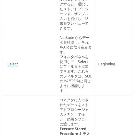
クすると、選択し
たストアドプロシ
ージャにサンプル
入力を提供し、結
果をプレビューで
きます。
NetSuite からデー
タを取得し、それ
をArc に取り込みま
す。
フィルタ
パネルを
使用して、Select
Select
Beginning
にフィルタを追加
できます。これら
のフィルタは、SQL
の
WHERE
句と同じ
ように機能しま
す。
コネクタに入力さ
れたデータをスト
アドプロシージャ
の入力として扱
い、結果をフロー
に渡します。
Execute Stored
Procedure をテス