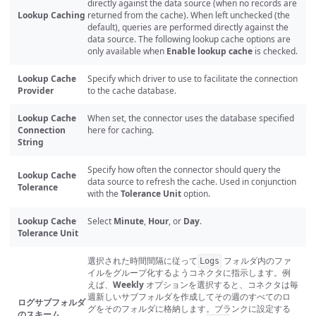
directly against the data source (when no records are
Lookup Caching
returned from the cache). When left unchecked (the
default), queries are performed directly against the
data source. The following lookup cache options are
only available when
Enable lookup cache
is checked.
Lookup Cache
Specify which driver to use to facilitate the connection
Provider
to the cache database.
Lookup Cache
When set, the connector uses the database specified
Connection
here for caching.
String
Specify how often the connector should query the
Lookup Cache
data source to refresh the cache. Used in conjunction
Tolerance
with the
Tolerance Unit
option.
Lookup Cache
Select
Minute
,
Hour
, or
Day
.
Tolerance Unit
選択された時間間隔に従って
フォルダ内のファ
Logs
イルをグループ化するようコネクタに指示します。例
えば、
Weekly
オプションを選択すると、コネクタは毎
週新しいサブフォルダを作成してその週のすべてのロ
ログサブフォルダ
グをそのフォルダに格納します。ブランクに設定する
のスキーム