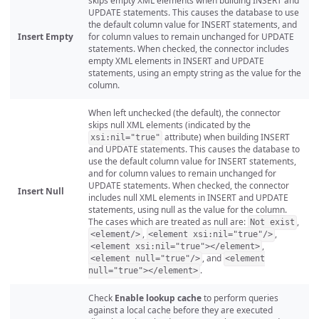
skips empty XML elements when building INSERT and
UPDATE statements. This causes the database to use
the default column value for INSERT statements, and
Insert Empty
for column values to remain unchanged for UPDATE
statements. When checked, the connector includes
empty XML elements in INSERT and UPDATE
statements, using an empty string as the value for the
column.
When left unchecked (the default), the connector
skips null XML elements (indicated by the
attribute) when building INSERT
xsi:nil="true"
and UPDATE statements. This causes the database to
use the default column value for INSERT statements,
and for column values to remain unchanged for
UPDATE statements. When checked, the connector
Insert Null
includes null XML elements in INSERT and UPDATE
statements, using null as the value for the column.
The cases which are treated as null are:
,
Not exist
,
,
<element/>
<element xsi:nil="true"/>
,
<element xsi:nil="true"></element>
, and
<element null="true"/>
<element
.
null="true"></element>
Check
Enable lookup cache
to perform queries
against a local cache before they are executed