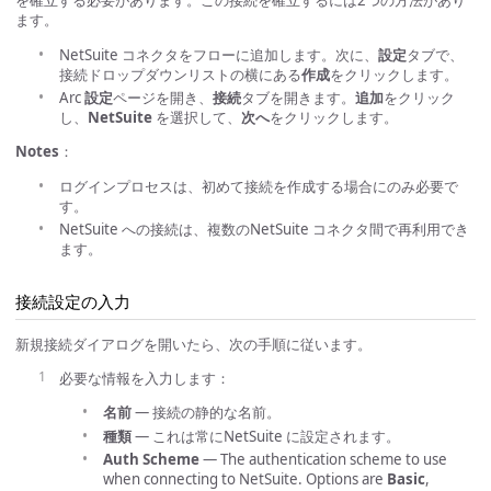
を確立する必要があります。この接続を確立するには2つの方法があり
ます。
NetSuite コネクタをフローに追加します。次に、
設定
タブで、
接続ドロップダウンリストの横にある
作成
をクリックします。
Arc
設定
ページを開き、
接続
タブを開きます。
追加
をクリック
し、
NetSuite
を選択して、
次へ
をクリックします。
Notes
：
ログインプロセスは、初めて接続を作成する場合にのみ必要で
す。
NetSuite への接続は、複数のNetSuite コネクタ間で再利用でき
ます。
接続設定の入力
新規接続ダイアログを開いたら、次の手順に従います。
必要な情報を入力します：
名前
— 接続の静的な名前。
種類
— これは常にNetSuite に設定されます。
Auth Scheme
— The authentication scheme to use
when connecting to NetSuite. Options are
Basic
,