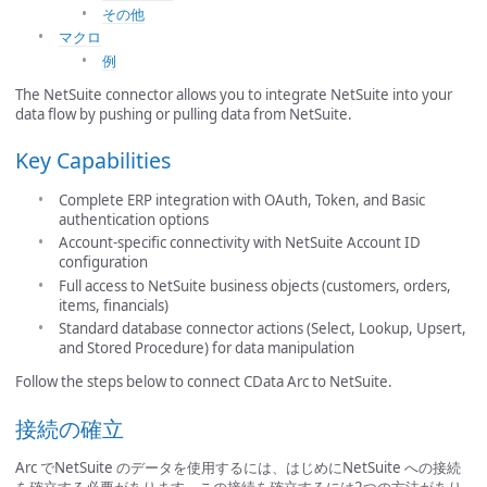
その他
マクロ
例
The NetSuite connector allows you to integrate NetSuite into your
data flow by pushing or pulling data from NetSuite.
Key Capabilities
Complete ERP integration with OAuth, Token, and Basic
authentication options
Account-specific connectivity with NetSuite Account ID
configuration
Full access to NetSuite business objects (customers, orders,
items, financials)
Standard database connector actions (Select, Lookup, Upsert,
and Stored Procedure) for data manipulation
Follow the steps below to connect CData Arc to NetSuite.
接続の確立
Arc でNetSuite のデータを使用するには、はじめにNetSuite への接続