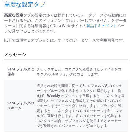
高度な設定タブ
高度な設定
タブの設定の多くは操作しているデータソースから動的にロ
ードされるため、このドキュメントではカバーしていません。各データ
ソースに関する詳細情報はCData Web サイトの
製品ドキュメント
ペー
ジで見つけることができます。
以下で説明するオプションは、すべてのデータソースで利用可能です。
メッセージ
Sent フォルダに
チェックすると、コネクタで処理されたファイルをコ
保存
ネクタのSent フォルダにコピーします。
選択された時間間隔に従ってSent フォルダ内のメッセ
ージをグループ化するようコネクタに指示します。例
えば、
Weekly
オプションを選択すると、コネクタは毎
週新しいサブフォルダを作成してその週のすべてのメ
Sent フォルダの
ッセージをそのフォルダに格納します。ブランクに設
スキーム
定すると、コネクタはすべてのメッセージをSent フォ
ルダに直接保存します。多くのメッセージを処理する
コネクタの場合、サブフォルダを使用するとメッセー
ジが整理されてパフォーマンスが向上します。