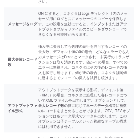
さい。
ON にすると、コネクタはLogs ディレクトリ内のメッ
セージ用にログと共にメッセージのコピーを保存しま
メッセージをログ
す。この設定を無効にすると、
インプット
または
アウ
トプット
タブからファイルのコピーをダウンロードで
きなくなる可能性があります。
挿入中に失敗しても処理の続行を許可するレコードの
最大数。デフォルト値の0の場合、どんなエラーでも入
力メッセージはError とマークされ、未実行のトランザ
最大失敗レコード
クションは取り消されます。値が-1 の場合、すべての
数
エラーは無視され、コネクタはその後のレコードの挿
入を試行し続けます。値が正の場合、コネクタは閾値
に達するまでレコードの挿入を試行し続けます。
アウトプットデータを表示する形式。デフォルト値
（XML）の場合、コネクタは処理した各レコードにつ
いてXML ファイルを出力します。オプションとして、
アウトプットファ
最大レコード数
の値に応じて単一のデータ構造に複数
イル形式
のレコードをまとめることができます。CSV、TSV オプ
ションでは各データ形式でデータを出力します。この
オプションは子テーブルといった複雑なテーブル構造
には利用できません。