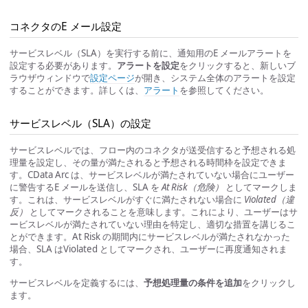
コネクタのE メール設定
サービスレベル（SLA）を実行する前に、通知用のE メールアラートを
設定する必要があります。
アラートを設定
をクリックすると、新しいブ
ラウザウィンドウで
設定ページ
が開き、システム全体のアラートを設定
することができます。詳しくは、
アラート
を参照してください。
サービスレベル（SLA）の設定
サービスレベルでは、フロー内のコネクタが送受信すると予想される処
理量を設定し、その量が満たされると予想される時間枠を設定できま
す。CData Arc は、サービスレベルが満たされていない場合にユーザー
に警告するE メールを送信し、SLA を
At Risk（危険）
としてマークしま
す。これは、サービスレベルがすぐに満たされない場合に
Violated（違
反）
としてマークされることを意味します。これにより、ユーザーはサ
ービスレベルが満たされていない理由を特定し、適切な措置を講じるこ
とができます。At Risk の期間内にサービスレベルが満たされなかった
場合、SLA はViolated としてマークされ、ユーザーに再度通知されま
す。
サービスレベルを定義するには、
予想処理量の条件を追加
をクリックし
ます。