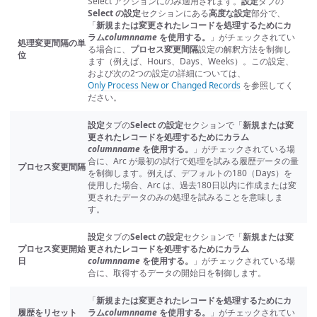
Select アクションにのみ適用されます。
設定
タブの
Select の設定
セクションにある
高度な設定
部分で、
「
新規または変更されたレコードを処理するためにカ
ラム
columnname
を使用する。
」がチェックされてい
処理変更間隔の単
る場合に、
プロセス変更間隔
設定の解釈方法を制御し
位
ます（例えば、Hours、Days、Weeks）。この設定、
および次の2つの設定の詳細については、
Only Process New or Changed Records
を参照してく
ださい。
設定
タブの
Select の設定
セクションで「
新規または変
更されたレコードを処理するためにカラム
columnname
を使用する。
」がチェックされている場
合に、Arc が最初の試行で処理を試みる履歴データの量
プロセス変更間隔
を制御します。例えば、デフォルトの180（Days）を
使用した場合、Arc は、過去180日以内に作成または変
更されたデータのみの処理を試みることを意味しま
す。
設定
タブの
Select の設定
セクションで「
新規または変
プロセス変更開始
更されたレコードを処理するためにカラム
日
columnname
を使用する。
」がチェックされている場
合に、取得するデータの開始日を制御します。
「
新規または変更されたレコードを処理するためにカ
履歴をリセット
ラム
columnname
を使用する。
」がチェックされてい