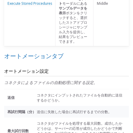
Execute Stored Procedures
ト
モーダルにある
Middle
サンプルデータを
表示
ボタンをクリ
ックすると、選択
したストアドプロ
シージャにサンプ
ル入力を提供し、
結果をプレビュー
できます。
オートメーションタブ
オートメーション設定
コネクタによるファイルの自動処理に関する設定。
コネクタにインプットされたファイルを自動的に送信
送信
するかどうか。
再試行間隔（分）
送信に失敗した場合に再試行するまでの分数。
コネクタがファイルを処理する最大回数。成功したか
どうかは、サーバーの応答が成功したかどうかで判断
最大試行回数