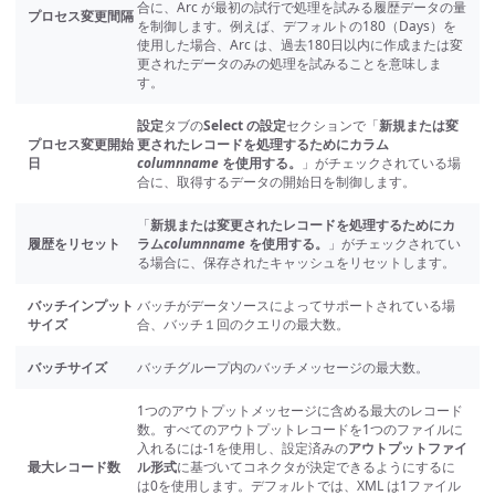
合に、Arc が最初の試行で処理を試みる履歴データの量
プロセス変更間隔
を制御します。例えば、デフォルトの180（Days）を
使用した場合、Arc は、過去180日以内に作成または変
更されたデータのみの処理を試みることを意味しま
す。
設定
タブの
Select の設定
セクションで「
新規または変
プロセス変更開始
更されたレコードを処理するためにカラム
日
columnname
を使用する。
」がチェックされている場
合に、取得するデータの開始日を制御します。
「
新規または変更されたレコードを処理するためにカ
履歴をリセット
ラム
columnname
を使用する。
」がチェックされてい
る場合に、保存されたキャッシュをリセットします。
バッチインプット
バッチがデータソースによってサポートされている場
サイズ
合、バッチ１回のクエリの最大数。
バッチサイズ
バッチグループ内のバッチメッセージの最大数。
1つのアウトプットメッセージに含める最大のレコード
数。すべてのアウトプットレコードを1つのファイルに
入れるには-1を使用し、設定済みの
アウトプットファイ
最大レコード数
ル形式
に基づいてコネクタが決定できるようにするに
は0を使用します。デフォルトでは、XML は1ファイル