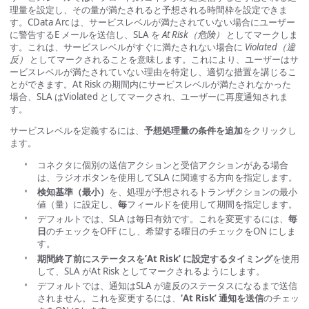
理量を設定し、その量が満たされると予想される時間枠を設定できま
す。CData Arc は、サービスレベルが満たされていない場合にユーザー
に警告するE メールを送信し、SLA を
At Risk（危険）
としてマークしま
す。これは、サービスレベルがすぐに満たされない場合に
Violated（違
反）
としてマークされることを意味します。これにより、ユーザーはサ
ービスレベルが満たされていない理由を特定し、適切な措置を講じるこ
とができます。At Risk の期間内にサービスレベルが満たされなかった
場合、SLA はViolated としてマークされ、ユーザーに再度通知されま
す。
サービスレベルを定義するには、
予想処理量の条件を追加
をクリックし
ます。
コネクタに個別の送信アクションと受信アクションがある場合
は、ラジオボタンを使用してSLA に関連する方向を指定します。
検知基準（最小）
を、処理が予想されるトランザクションの最小
値（量）に設定し、
毎
フィールドを使用して期間を指定します。
デフォルトでは、SLA は毎日有効です。これを変更するには、
毎
日
のチェックをOFF にし、希望する曜日のチェックをON にしま
す。
期間終了前にステータスを’At Risk’ に設定するタイミング
を使用
して、SLA がAt Risk としてマークされるようにします。
デフォルトでは、通知はSLA が違反のステータスになるまで送信
されません。これを変更するには、
‘At Risk’ 通知を送信
のチェッ