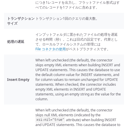
につき1レコードを出力し、フラットファイル形式はす
べてのレコードを1ファイルに含めます。
トランザクション
トランザクション1回のクエリの最大数。
サイズ
インプットフォルダに置かれたファイルの処理を遅延
させる時間（秒）。これは旧式の設定です。代替とし
処理の遅延
て、ローカルファイルシステムの管理には
File コネクタの使用
がベストプラクティスです。
When left unchecked (the default), the connector
skips empty XML elements when building INSERT and
UPDATE statements. This causes the database to use
the default column value for INSERT statements, and
Insert Empty
for column values to remain unchanged for UPDATE
statements. When checked, the connector includes
empty XML elements in INSERT and UPDATE
statements, using an empty string as the value for the
column.
When left unchecked (the default), the connector
skips null XML elements (indicated by the
attribute) when building INSERT
xsi:nil="true"
and UPDATE statements. This causes the database to