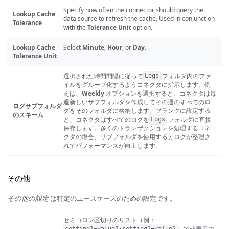
Specify how often the connector should query the
Lookup Cache
data source to refresh the cache. Used in conjunction
Tolerance
with the
Tolerance Unit
option.
Lookup Cache
Select
Minute
,
Hour
, or
Day
.
Tolerance Unit
選択された時間間隔に従って
フォルダ内のファ
Logs
イルをグループ化するようコネクタに指示します。例
えば、
Weekly
オプションを選択すると、コネクタは毎
週新しいサブフォルダを作成してその週のすべてのロ
ログサブフォルダ
グをそのフォルダに格納します。ブランクに設定する
のスキーム
と、コネクタはすべてのログを
フォルダに直接
Logs
保存します。多くのトランザクションを処理するコネ
クタの場合、サブフォルダを使用するとログが整理さ
れてパフォーマンスが向上します。
その他
その他の設定
は特定のユースケースのための設定です。
セミコロン区切りのリスト（例：
）で非表示の