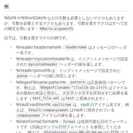
例
%Ext% や%ShortDate% などの引数を必要としないマクロもあります
が、引数を必要とするマクロもあります。引数を渡すマクロはすべて次
の構文を用います：
%Macro:argument%
以下は、引数を渡すマクロの例です。
%Header:headername%：
はメッセージのヘッダ
headername
ー名です。
%Header:mycustomheader% は、インプットメッセージで設定
された
ヘッダーの値を返します。
mycustomheader
%Header:ponum% は、インプットメッセージで設定された
ヘッダーの値に対応します。
ponum
%RegexFilename:pattern%：
は正規表現パターンで
pattern
す。例えば、
はファイル
%RegexFilename:^([\w][A-Za-z]+)%
名の最初の単語と照合し、大文字と小文字を区別せずに結果を返
します（
は
に変換されます）。
test_file.xml
test
%Vault:vaultitem%:
は、
vault
のアイテム名です。例
vaultitem
えば、
はVault に保存されている
%Vault:companyname%
アイテムの値を返します。
companyname
%DateFormat:format%：
は使用可能な日付フォーマッ
format
トです（詳細は
サンプル日付フォーマット
を参照してくださ
い）。例えば、
はフ
%DateFormat:yyyy-MM-dd-HH-mm-ss-fff%