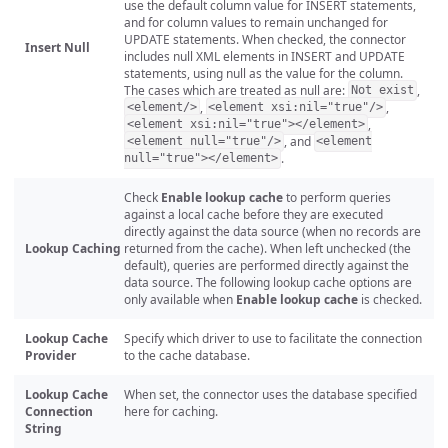
use the default column value for INSERT statements,
and for column values to remain unchanged for
UPDATE statements. When checked, the connector
Insert Null
includes null XML elements in INSERT and UPDATE
statements, using null as the value for the column.
The cases which are treated as null are:
,
Not exist
,
,
<element/>
<element xsi:nil="true"/>
,
<element xsi:nil="true"></element>
, and
<element null="true"/>
<element
.
null="true"></element>
Check
Enable lookup cache
to perform queries
against a local cache before they are executed
directly against the data source (when no records are
Lookup Caching
returned from the cache). When left unchecked (the
default), queries are performed directly against the
data source. The following lookup cache options are
only available when
Enable lookup cache
is checked.
Lookup Cache
Specify which driver to use to facilitate the connection
Provider
to the cache database.
Lookup Cache
When set, the connector uses the database specified
Connection
here for caching.
String