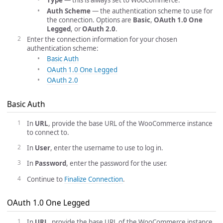
Type
— this is always set to WooCommerce.
Auth Scheme
— the authentication scheme to use for
the connection. Options are
Basic
,
OAuth 1.0 One
Legged
, or
OAuth 2.0
.
Enter the connection information for your chosen
authentication scheme:
Basic Auth
OAuth 1.0 One Legged
OAuth 2.0
Basic Auth
In
URL
, provide the base URL of the WooCommerce instance
to connect to.
In
User
, enter the username to use to log in.
In
Password
, enter the password for the user.
Continue to
Finalize Connection
.
OAuth 1.0 One Legged
In
URL
, provide the base URL of the WooCommerce instance