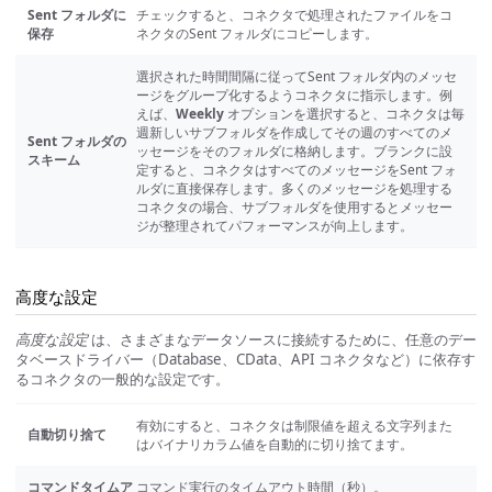
Sent フォルダに
チェックすると、コネクタで処理されたファイルをコ
保存
ネクタのSent フォルダにコピーします。
選択された時間間隔に従ってSent フォルダ内のメッセ
ージをグループ化するようコネクタに指示します。例
えば、
Weekly
オプションを選択すると、コネクタは毎
週新しいサブフォルダを作成してその週のすべてのメ
Sent フォルダの
ッセージをそのフォルダに格納します。ブランクに設
スキーム
定すると、コネクタはすべてのメッセージをSent フォ
ルダに直接保存します。多くのメッセージを処理する
コネクタの場合、サブフォルダを使用するとメッセー
ジが整理されてパフォーマンスが向上します。
高度な設定
高度な設定
は、さまざまなデータソースに接続するために、任意のデー
タベースドライバー（Database、CData、API コネクタなど）に依存す
るコネクタの一般的な設定です。
有効にすると、コネクタは制限値を超える文字列また
自動切り捨て
はバイナリカラム値を自動的に切り捨てます。
コマンドタイムア
コマンド実行のタイムアウト時間（秒）。