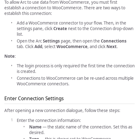
To allow Arc to use data from WooCommerce, you must first
establish a connection to WooCommerce. There are two ways to
establish this connection:
Add a WooCommerce connector to your flow. Then, in the
settings pane, click
Create
next to the Connection drop-down
list.
Open the Arc
Settings
page, then open the
Connections
tab. Click
Add
, select
WooCommerce
, and click
Next
.
Note
:
The login process is only required the first time the connection
is created.
Connections to WooCommerce can be re-used across multiple
WooCommerce connectors.
Enter Connection Settings
After opening a new connection dialogue, follow these steps:
Enter the connection information:
Name
— the static name of the connection. Set this as
desired.