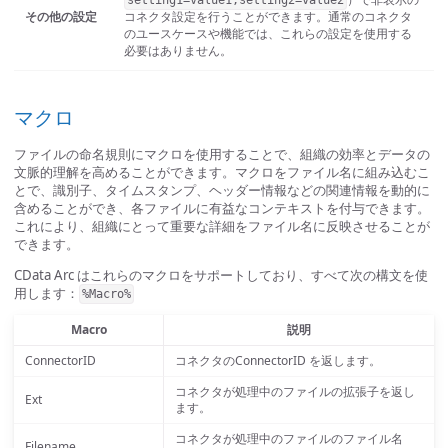
setting1=value1;setting2=value2
その他の設定
コネクタ設定を行うことができます。通常のコネクタ
のユースケースや機能では、これらの設定を使用する
必要はありません。
マクロ
ファイルの命名規則にマクロを使用することで、組織の効率とデータの
文脈的理解を高めることができます。マクロをファイル名に組み込むこ
とで、識別子、タイムスタンプ、ヘッダー情報などの関連情報を動的に
含めることができ、各ファイルに有益なコンテキストを付与できます。
これにより、組織にとって重要な詳細をファイル名に反映させることが
できます。
CData Arc はこれらのマクロをサポートしており、すべて次の構文を使
用します：
%Macro%
Macro
説明
ConnectorID
コネクタのConnectorID を返します。
コネクタが処理中のファイルの拡張子を返し
Ext
ます。
コネクタが処理中のファイルのファイル名
Filename