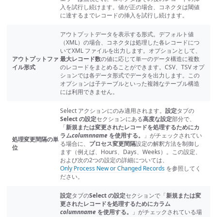
入を試行し続けます。値が正の場合、コネクタは閾値
に達するまでレコードの挿入を試行し続けます。
アウトプットデータを表示する形式。デフォルト値
（XML）の場合、コネクタは処理した各レコードにつ
いてXML ファイルを出力します。オプションとして、
アウトプットファ
最大レコード数
の値に応じて単一のデータ構造に複数
イル形式
のレコードをまとめることができます。CSV、TSV オプ
ションでは各データ形式でデータを出力します。この
オプションは子テーブルといった複雑なテーブル構造
には利用できません。
Select アクションにのみ適用されます。
設定
タブの
Select の設定
セクションにある
高度な設定
部分で、
「
新規または変更されたレコードを処理するためにカ
ラム
columnname
を使用する。
」がチェックされてい
処理変更間隔の単
る場合に、
プロセス変更間隔
設定の解釈方法を制御し
位
ます（例えば、Hours、Days、Weeks）。この設定、
および次の2つの設定の詳細については、
Only Process New or Changed Records
を参照してく
ださい。
設定
タブの
Select の設定
セクションで「
新規または変
更されたレコードを処理するためにカラム
columnname
を使用する。
」がチェックされている場