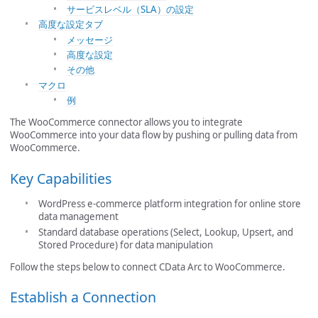
サービスレベル（SLA）の設定
高度な設定タブ
メッセージ
高度な設定
その他
マクロ
例
The WooCommerce connector allows you to integrate
WooCommerce into your data flow by pushing or pulling data from
WooCommerce.
Key Capabilities
WordPress e-commerce platform integration for online store
data management
Standard database operations (Select, Lookup, Upsert, and
Stored Procedure) for data manipulation
Follow the steps below to connect CData Arc to WooCommerce.
Establish a Connection