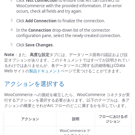
Click
Test Connection
to ensure that Arc can connect to
WooCommerce with the provided information. If an error
occurs, check all fields and try again.
Click
Add Connection
to finalize the connection.
In the
Connection
drop-down list of the connector
configuration pane, select the newly-created connection.
Click
Save Changes
.
Note
：また、
高度な設定
タブには、データソース固有の認証および設
定オプションがあります。このドキュメントではすべてが説明されてい
るわけではありませんが、各データソースに関する詳細情報はCData
Web サイトの
製品ドキュメント
ページで見つけることができます。
アクションを選択する
WooCommerce への接続を確立したら、WooCommerce コネクタが実
行するアクションを選択する必要があります。以下のテーブルは、各ア
クションの概要とそれがArc フローのどこに属するかを示しています。
フローにおけるポ
アクション
説明
ジション
WooCommerce デ