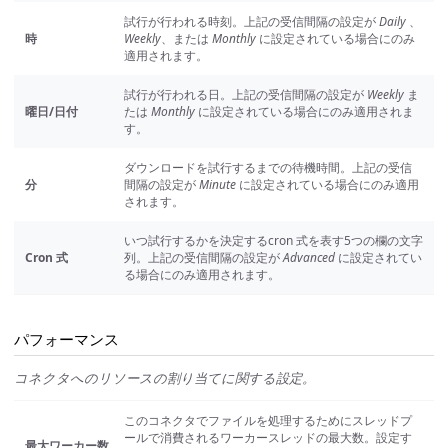
試行が行われる時刻。上記の受信間隔の設定が
Daily
、
時
Weekly
、または
Monthly
に設定されている場合にのみ
適用されます。
試行が行われる日。上記の受信間隔の設定が
Weekly
ま
曜日/日付
たは
Monthly
に設定されている場合にのみ適用されま
す。
ダウンロードを試行するまでの待機時間。上記の受信
分
間隔の設定が
Minute
に設定されている場合にのみ適用
されます。
いつ試行するかを決定するcron 式を表す5つの欄の文字
Cron 式
列。上記の受信間隔の設定が
Advanced
に設定されてい
る場合にのみ適用されます。
パフォーマンス
コネクタへのリソースの割り当てに関する設定。
このコネクタでファイルを処理するためにスレッドプ
ールで消費されるワーカースレッドの最大数。設定す
最大ワーカー数