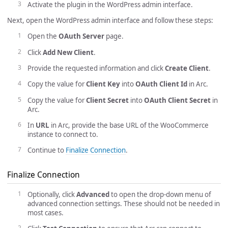
Activate the plugin in the WordPress admin interface.
Next, open the WordPress admin interface and follow these steps:
Open the
OAuth Server
page.
Click
Add New Client
.
Provide the requested information and click
Create Client
.
Copy the value for
Client Key
into
OAuth Client Id
in Arc.
Copy the value for
Client Secret
into
OAuth Client Secret
in
Arc.
In
URL
in Arc, provide the base URL of the WooCommerce
instance to connect to.
Continue to
Finalize Connection
.
Finalize Connection
Optionally, click
Advanced
to open the drop-down menu of
advanced connection settings. These should not be needed in
most cases.