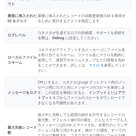
ウト
最後に挿入された
最後に挿入されたレコードの自動更新後のId を取得す
Id をクエリ
るために実行するクエリを指定します。
コネクタが生成するログの詳細度。サポートを依頼す
ログレベル
る際は、
Debug
に設定してください。
コネクタがアウトプットするメッセージにファイル名
を割り当てるスキーム。ファイル名にマクロを動的に
ローカルファイル
使用して、識別子やタイムスタンプなどの情報を含め
スキーム
ることができます。詳しくは、
マクロ
を参照してくだ
さい。
ON にすると、コネクタはLogs ディレクトリ内のメッ
セージ用にログと共にメッセージのコピーを保存しま
メッセージをログ
す。この設定を無効にすると、
インプット
または
アウ
トプット
タブからファイルのコピーをダウンロードで
きなくなる可能性があります。
挿入中に失敗しても処理の続行を許可するレコードの
最大数。デフォルト値の0の場合、どんなエラーでも入
力メッセージはError とマークされ、未実行のトランザ
最大失敗レコード
クションは取り消されます。値が-1 の場合、すべての
数
エラーは無視され、コネクタはその後のレコードの挿