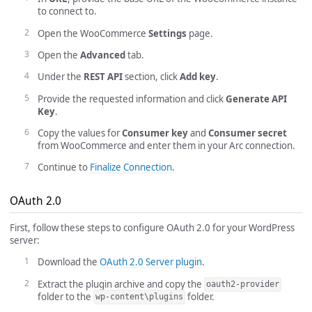
to connect to.
Open the WooCommerce
Settings
page.
Open the
Advanced
tab.
Under the
REST API
section, click
Add key
.
Provide the requested information and click
Generate API
Key
.
Copy the values for
Consumer key
and
Consumer secret
from WooCommerce and enter them in your Arc connection.
Continue to
Finalize Connection
.
OAuth 2.0
First, follow these steps to configure OAuth 2.0 for your WordPress
server:
Download the
OAuth 2.0 Server plugin
.
Extract the plugin archive and copy the
oauth2-provider
folder to the
folder.
wp-content\plugins