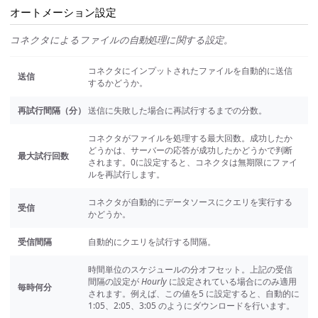
オートメーション設定
コネクタによるファイルの自動処理に関する設定。
コネクタにインプットされたファイルを自動的に送信
送信
するかどうか。
再試行間隔（分）
送信に失敗した場合に再試行するまでの分数。
コネクタがファイルを処理する最大回数。成功したか
どうかは、サーバーの応答が成功したかどうかで判断
最大試行回数
されます。0に設定すると、コネクタは無期限にファイ
ルを再試行します。
コネクタが自動的にデータソースにクエリを実行する
受信
かどうか。
受信間隔
自動的にクエリを試行する間隔。
時間単位のスケジュールの分オフセット。上記の受信
間隔の設定が
Hourly
に設定されている場合にのみ適用
毎時何分
されます。例えば、この値を5 に設定すると、自動的に
1:05、2:05、3:05 のようにダウンロードを行います。