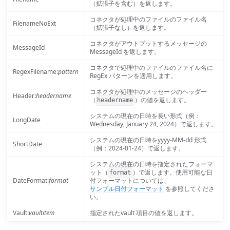
（拡張子を含む）を返します。
コネクタが処理中のファイルのファイル名
FilenameNoExt
（拡張子なし）を返します。
コネクタがアウトプットするメッセージの
MessageId
MessageId を返します。
コネクタで処理中のファイルのファイル名に
RegexFilename:
pattern
RegEx パターンを適用します。
コネクタが処理中のメッセージのヘッダー
Header:
headername
（
）の値を返します。
headername
システムの現在の日時を長い形式（例：
LongDate
Wednesday, January 24, 2024）で返します。
システムの現在の日時をyyyy-MM-dd 形式
ShortDate
（例：2024-01-24）で返します。
システムの現在の日時を指定されたフォーマ
ット（
）で返します。使用可能な日
format
DateFormat:
format
付フォーマットについては、
サンプル日付フォーマット
を参照してくださ
い。
Vault:
vaultitem
指定されたvault 項目の値を返します。