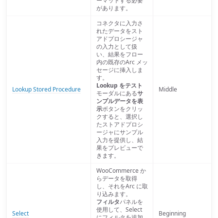
ーマットする必要
があります。
コネクタに入力さ
れたデータをスト
アドプロシージャ
の入力として扱
い、結果をフロー
内の既存のArc メッ
セージに挿入しま
す。
Lookup をテスト
Lookup Stored Procedure
Middle
モーダルにある
サ
ンプルデータを表
示
ボタンをクリッ
クすると、選択し
たストアドプロシ
ージャにサンプル
入力を提供し、結
果をプレビューで
きます。
WooCommerce か
らデータを取得
し、それをArc に取
り込みます。
フィルタ
パネルを
使用して、Select
Select
Beginning
にフィルタを追加