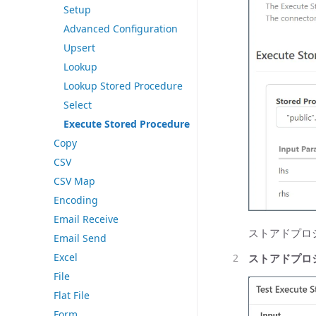
Setup
Advanced Configuration
Upsert
Lookup
Lookup Stored Procedure
Select
Execute Stored Procedure
Copy
CSV
CSV Map
Encoding
Email Receive
ストアドプロ
Email Send
Excel
ストアドプロ
File
Flat File
Form